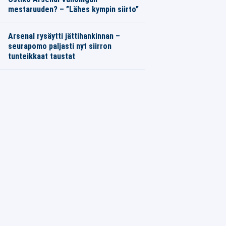
mestaruuden? – ”Lähes kympin siirto”
Arsenal rysäytti jättihankinnan –
seurapomo paljasti nyt siirron
tunteikkaat taustat