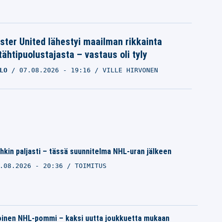
ter United lähestyi maailman rikkainta
tähtipuolustajasta – vastaus oli tyly
LO
07.08.2026
- 19:16
VILLE HIRVONEN
kin paljasti – tässä suunnitelma NHL-uran jälkeen
.08.2026 - 20:36
TOIMITUS
oinen NHL-pommi – kaksi uutta joukkuetta mukaan