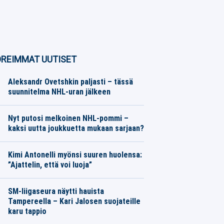
REIMMAT UUTISET
Aleksandr Ovetshkin paljasti – tässä
suunnitelma NHL-uran jälkeen
Jääkiekko
08.08.2026
Toimitus
Nyt putosi melkoinen NHL-pommi –
kaksi uutta joukkuetta mukaan sarjaan?
Jääkiekko
08.08.2026
Toimitus
Kimi Antonelli myönsi suuren huolensa:
”Ajattelin, että voi luoja”
Moottoriurheilu
08.08.2026
Toimitus
SM-liigaseura näytti hauista
Tampereella – Kari Jalosen suojateille
karu tappio
Jääkiekko
08.08.2026
Toimitus