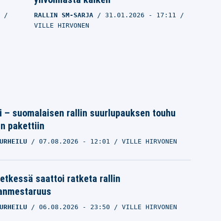
3
RALLIN SM-SARJA
31.01.2026
- 17:11
VILLE HIRVONEN
tti – suomalaisen rallin suurlupauksen touhu
in pakettiin
URHEILU
07.08.2026
- 12:01
VILLE HIRVONEN
Esapekka Lapilta raju hyökkäys –
etkessä saattoi ratketa rallin
Enni Mälkönen vain nauroi
anmestaruus
6
RALLIN SM-SARJA
31.01.2026
- 11:39
VILLE HIRVONEN
URHEILU
06.08.2026
- 23:50
VILLE HIRVONEN