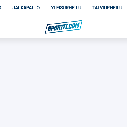
O
JALKAPALLO
YLEISURHEILU
TALVIURHEILU