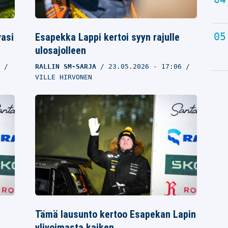
vasi
Esapekka Lappi kertoi syyn rajulle
ulosajolleen
1
RALLIN SM-SARJA
23.05.2026
- 17:06
VILLE HIRVONEN
Tämä lausunto kertoo Esapekan Lapin
ylivoimasta kaiken