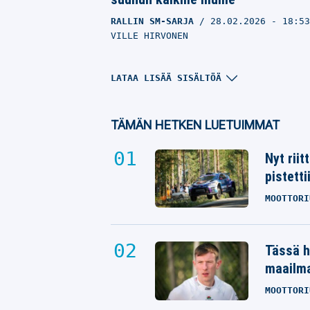
RALLIN SM-SARJA
28.02.2026
- 18:5
VILLE HIRVONEN
LATAA LISÄÄ SISÄLTÖÄ
TÄMÄN HETKEN LUETUIMMAT
Nyt rii
pistetti
MOOTTORI
Esapekka Lappi meni taas ”ihan
Tässä h
saatanan kovaa”
maailm
RALLIN SM-SARJA
31.01.2026
- 16:4
VILLE HIRVONEN
MOOTTORI