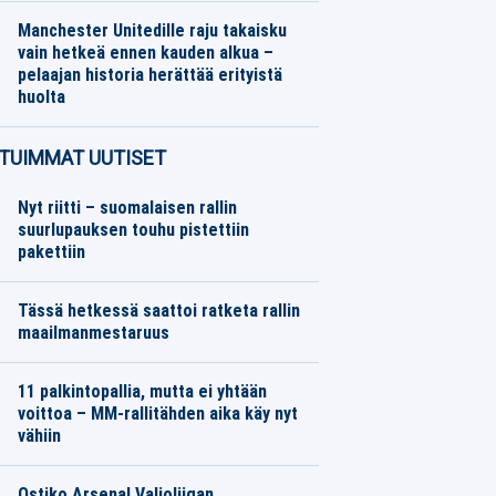
Manchester Unitedille raju takaisku
vain hetkeä ennen kauden alkua –
pelaajan historia herättää erityistä
huolta
Jalkapallo
08.08.2026
Toimitus
TUIMMAT UUTISET
Nyt riitti – suomalaisen rallin
suurlupauksen touhu pistettiin
pakettiin
Tässä hetkessä saattoi ratketa rallin
maailmanmestaruus
11 palkintopallia, mutta ei yhtään
voittoa – MM-rallitähden aika käy nyt
vähiin
Ostiko Arsenal Valioliigan