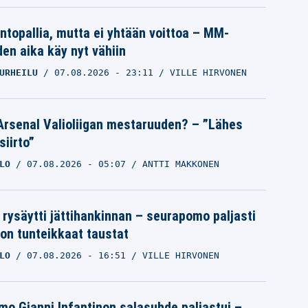
intopallia, mutta ei yhtään voittoa – MM-
den aika käy nyt vähiin
URHEILU
07.08.2026
- 23:11
VILLE HIRVONEN
Arsenal Valioliigan mestaruuden? – ”Lähes
siirto”
Nyt oli kova veto Esapekka Lapilta
LO
07.08.2026
- 05:07
ANTTI MAKKONEN
RALLIN SM-SARJA
30.01.2026
- 17:36
VILLE HIRVONEN
 rysäytti jättihankinnan – seurapomo paljasti
0
ron tunteikkaat taustat
LO
07.08.2026
- 16:51
VILLE HIRVONEN
mo Gianni Infantinon salasuhde paljastui –