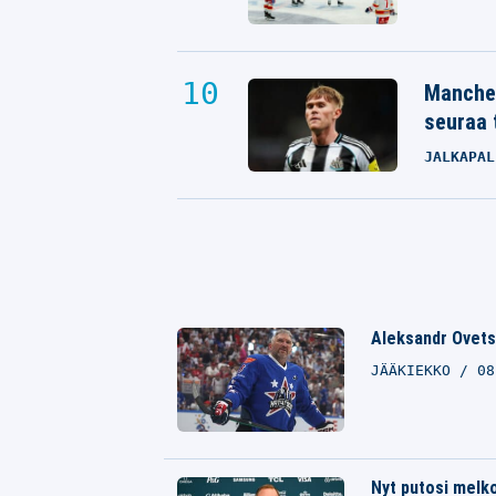
Manches
seuraa 
JALKAPAL
Aleksandr Ovetsh
JÄÄKIEKKO
08
Nyt putosi melk