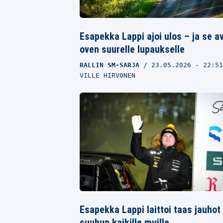
Esapekka Lappi ajoi ulos – ja se a
oven suurelle lupaukselle
RALLIN SM-SARJA
23.05.2026
- 22:5
VILLE HIRVONEN
Esapekka Lappi laittoi taas jauhot
suuhun kaikille muille