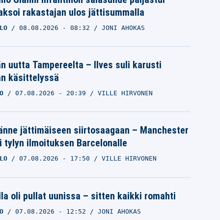
ksoi rakastajan ulos jättisummalla
LO
08.08.2026
- 08:32
JONI AHOKAS
än uutta Tampereelta – Ilves suli karusti
n käsittelyssä
O
07.08.2026
- 20:39
VILLE HIRVONEN
änne jättimäiseen siirtosaagaan – Manchester
i tylyn ilmoituksen Barcelonalle
LO
07.08.2026
- 17:50
VILLE HIRVONEN
la oli pullat uunissa – sitten kaikki romahti
O
07.08.2026
- 12:52
JONI AHOKAS