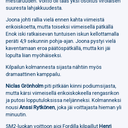
mestaruuden. Voitto oli taas yksi osoitus virolaisen
suuresta lahjakkuudesta.
Joona johti rallia vielä ennen kahta viimeistä
erikoiskoetta, mutta toiseksi viimeisellä pätkällä
Enok iski ratkaisevan tuntuisen iskun kellottamalla
peräti 4,9 sekunnin pohja-ajan. Joona pystyi vielä
kaventamaan eroa päätöspätkällä, mutta kiri jäi
lopulta liian myöhäiseksi.
Kilpailun kolmannesta sijasta nähtiin myös
dramaattinen kamppailu.
Niclas Grönholm
piti pitkään kiinni podiumsijasta,
mutta kärsi viimeisellä erikoiskokeella rengasrikon
ja putosi lopputuloksissa neljänneksi. Kolmanneksi
nousi
Anssi Rytkönen
, joka jäi voittajasta hieman yli
minuutin.
SM2-luokan voittoon ajoi Fordilla kilpaillut
Henri