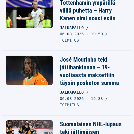
Tottenhamin ympärillä
villiä puhetta – Harry
Kanen nimi nousi esiin
JALKAPALLO
06.08.2026 - 19:50
TOIMITUS
José Mourinho teki
jättihankinnan – 19-
vuotiaasta maksettiin
täysin posketon summa
JALKAPALLO
06.08.2026 - 19:33
TOIMITUS
Suomalainen NHL-lupaus
teki jättimäisen