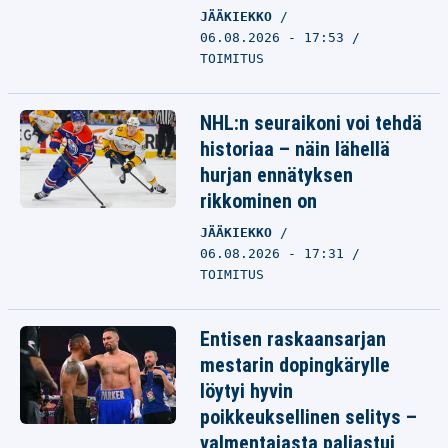
JÄÄKIEKKO
06.08.2026 - 17:53
TOIMITUS
NHL:n seuraikoni voi tehdä
historiaa – näin lähellä
hurjan ennätyksen
rikkominen on
JÄÄKIEKKO
06.08.2026 - 17:31
TOIMITUS
Entisen raskaansarjan
mestarin dopingkärylle
löytyi hyvin
poikkeuksellinen selitys –
valmentajasta paljastui