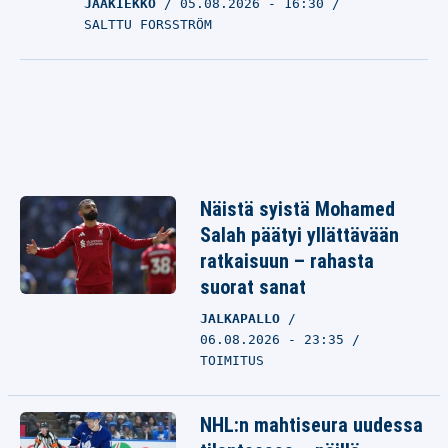
JÄÄKIEKKO
05.08.2026
- 16:30
SALTTU FORSSTRÖM
Näistä syistä Mohamed
Salah päätyi yllättävään
ratkaisuun – rahasta
suorat sanat
JALKAPALLO
06.08.2026 - 23:35
TOIMITUS
NHL:n mahtiseura uudessa