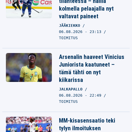
tilanteessa – näillä
kolmella pelaajalla nyt
valtavat paineet
JÄÄKIEKKO
06.08.2026 - 23:13
TOIMITUS
Arsenalin haaveet Vinicius
Juniorista kaatuneet –
tämä tähti on nyt
kiikarissa
JALKAPALLO
06.08.2026 - 22:49
TOIMITUS
MM-kisasensaatio teki
tylyn ilmoituksen