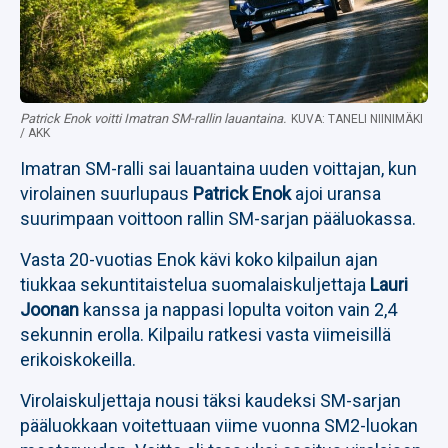
Patrick Enok voitti Imatran SM-rallin lauantaina.
KUVA: TANELI NIINIMÄKI
/ AKK
Imatran SM-ralli sai lauantaina uuden voittajan, kun
virolainen suurlupaus
Patrick Enok
ajoi uransa
suurimpaan voittoon rallin SM-sarjan pääluokassa.
Vasta 20-vuotias Enok kävi koko kilpailun ajan
tiukkaa sekuntitaistelua suomalaiskuljettaja
Lauri
Joonan
kanssa ja nappasi lopulta voiton vain 2,4
sekunnin erolla. Kilpailu ratkesi vasta viimeisillä
erikoiskokeilla.
Virolaiskuljettaja nousi täksi kaudeksi SM-sarjan
pääluokkaan voitettuaan viime vuonna SM2-luokan