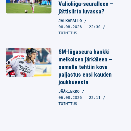
Valioliiga-seuralleen –
jättisiirto luvassa?
JALKAPALLO
06.08.2026 - 22:30
TOIMITUS
SM-liigaseura hankki
melkoisen järkäleen –
samalla tehtiin kova
paljastus ensi kauden
joukkueesta
JÄÄKIEKKO
06.08.2026 - 22:11
TOIMITUS