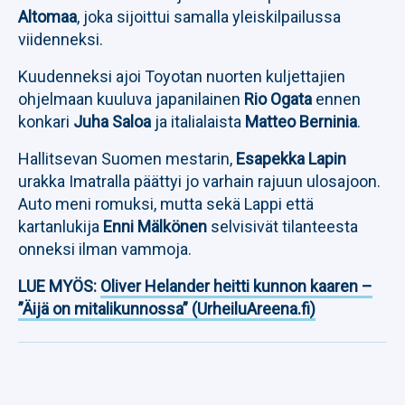
Altomaa
, joka sijoittui samalla yleiskilpailussa
viidenneksi.
Kuudenneksi ajoi Toyotan nuorten kuljettajien
ohjelmaan kuuluva japanilainen
Rio Ogata
ennen
konkari
Juha Saloa
ja italialaista
Matteo Berninia
.
Hallitsevan Suomen mestarin,
Esapekka Lapin
urakka Imatralla päättyi jo varhain rajuun ulosajoon.
Auto meni romuksi, mutta sekä Lappi että
kartanlukija
Enni Mälkönen
selvisivät tilanteesta
onneksi ilman vammoja.
LUE MYÖS:
Oliver Helander heitti kunnon kaaren –
”Äijä on mitalikunnossa” (UrheiluAreena.fi)