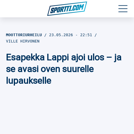
Moottoriurheilu
MOOTTORIURHEILU
23.05.2026
- 22:51
VILLE HIRVONEN
Jääkiekko
Esapekka Lappi ajoi ulos – ja
Jalkapallo
se avasi oven suurelle
Yleisurheilu
lupaukselle
Talviurheilu
Muu urheilu
SPORTIVO TV