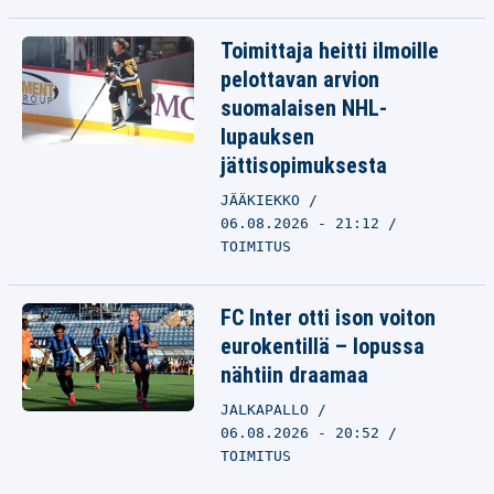
Toimittaja heitti ilmoille
pelottavan arvion
suomalaisen NHL-
lupauksen
jättisopimuksesta
JÄÄKIEKKO
06.08.2026 - 21:12
TOIMITUS
FC Inter otti ison voiton
eurokentillä – lopussa
nähtiin draamaa
JALKAPALLO
06.08.2026 - 20:52
TOIMITUS