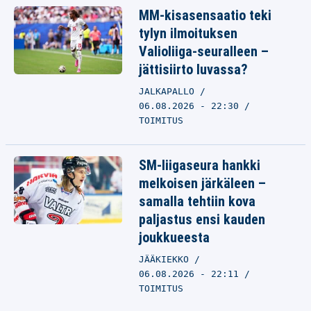
MM-kisasensaatio teki
tylyn ilmoituksen
Valioliiga-seuralleen –
jättisiirto luvassa?
JALKAPALLO
06.08.2026 - 22:30
TOIMITUS
SM-liigaseura hankki
melkoisen järkäleen –
samalla tehtiin kova
paljastus ensi kauden
joukkueesta
JÄÄKIEKKO
06.08.2026 - 22:11
TOIMITUS