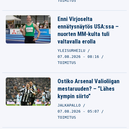
TOIMITUS
Enni Virjoselta
ennätysnäytös USA:ssa –
nuorten MM-kulta tuli
valtavalla erolla
YLEISURHEILU
07.08.2026 - 08:16
TOIMITUS
Ostiko Arsenal Valioliigan
mestaruuden? – ”Lähes
kympin siirto”
JALKAPALLO
07.08.2026 - 05:07
TOIMITUS