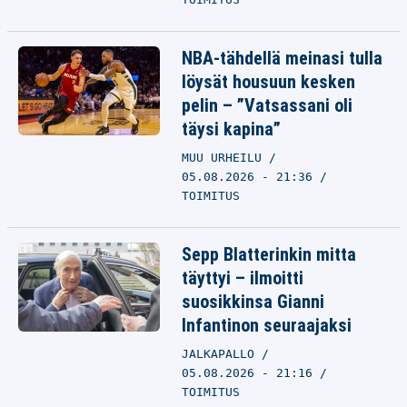
NBA-tähdellä meinasi tulla
löysät housuun kesken
pelin – ”Vatsassani oli
täysi kapina”
MUU URHEILU
05.08.2026 - 21:36
TOIMITUS
Sepp Blatterinkin mitta
täyttyi – ilmoitti
suosikkinsa Gianni
Infantinon seuraajaksi
JALKAPALLO
05.08.2026 - 21:16
TOIMITUS