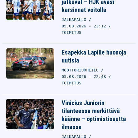
jatkuvat – HJK avasi
karsinnat voitolla
JALKAPALLO
05.08.2026 - 23:12
TOIMITUS
Esapekka Lapille huonoja
uutisia
MOOTTORIURHEILU
05.08.2026 - 22:48
TOIMITUS
Vinicius Juniorin
tilanteessa merkittävä
käänne – optimistisuutta
ilmassa
JALKAPALLO