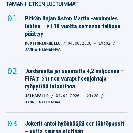
jälkeen
TÄMÄN HETKEN LUETUIMMAT
MIIKA NUUTINEN
14.09.2025
- 09:26
Pitkän linjan Aston Martin -avainmies
LASSE HONKANEN
lähtee – yli 10 vuotta samassa tallissa
päättyy
Veikkausliigan
MOOTTORIURHEILU
04.08.2026
- 19:02
mestarisuosikilta
JANNE NIEMENMAA
suitsutusta
vastustajalle: ”Teki pelin
vaikeaksi”
Jordanialta jäi saamatta 4,2 miljoonaa –
FIFA:n entinen varapuheenjohtaja
MIIKA NUUTINEN
ryöpyttää Infantinoa
18.08.2025
- 18:42
NICO OKSANEN
JALKAPALLO
04.08.2026
- 21:28
JANNE NIEMENMAA
HJK:n päävalmentaja veti
johtopäätöksiä voitto-
Jokerit antoi hyökkääjälleen lähtöpassit
ottelusta
– uutta seuraa etsitään