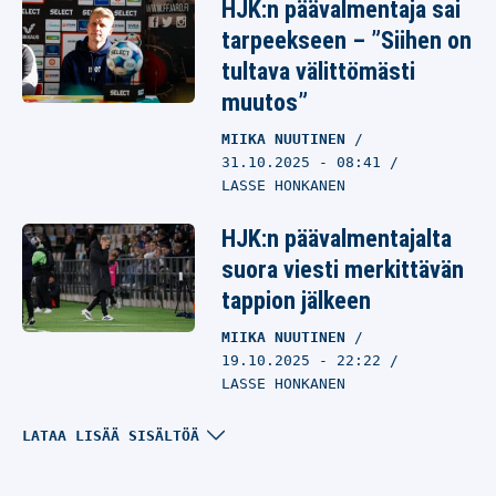
HJK:n päävalmentaja sai
tarpeekseen – ”Siihen on
tultava välittömästi
muutos”
MIIKA NUUTINEN
31.10.2025
- 08:41
LASSE HONKANEN
HJK:n päävalmentajalta
suora viesti merkittävän
tappion jälkeen
MIIKA NUUTINEN
19.10.2025
- 22:22
LASSE HONKANEN
HJK:n päävalmentaja
LATAA LISÄÄ SISÄLTÖÄ
antoi palaa pettymyksen