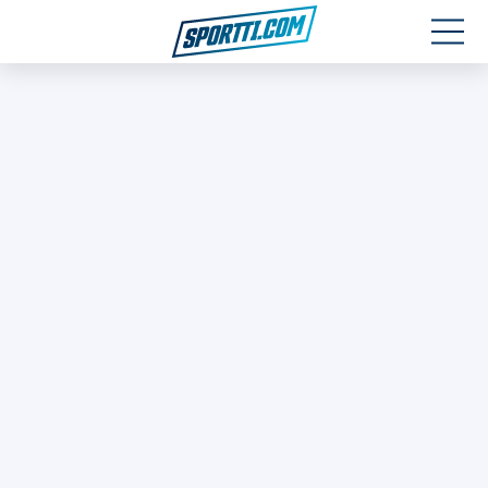
Moottoriurheilu
Jääkiekko
Jalkapallo
Yleisurheilu
Talviurheilu
Muu urheilu
SPORTIVO TV