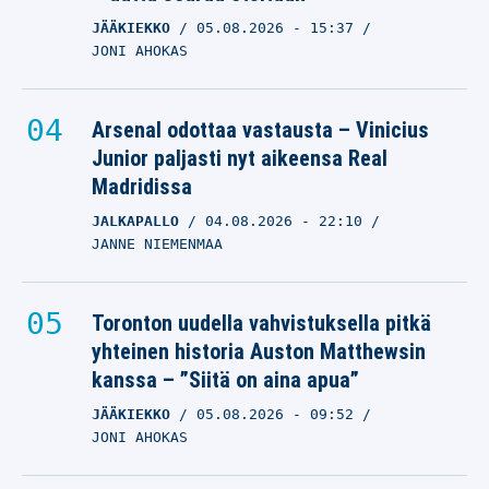
MIIKA NUUTINEN
18.08.2025
- 08:08
JÄÄKIEKKO
05.08.2026
- 15:37
LASSE HONKANEN
JONI AHOKAS
HJK:n sankarille sataa
Arsenal odottaa vastausta – Vinicius
kehuja: ”Ei ole montaa
Junior paljasti nyt aikeensa Real
pelaajaa”
Madridissa
MIIKA NUUTINEN
12.08.2025
- 13:22
JALKAPALLO
04.08.2026
- 22:10
NICO OKSANEN
JANNE NIEMENMAA
Toronton uudella vahvistuksella pitkä
yhteinen historia Auston Matthewsin
kanssa – ”Siitä on aina apua”
JÄÄKIEKKO
05.08.2026
- 09:52
JONI AHOKAS