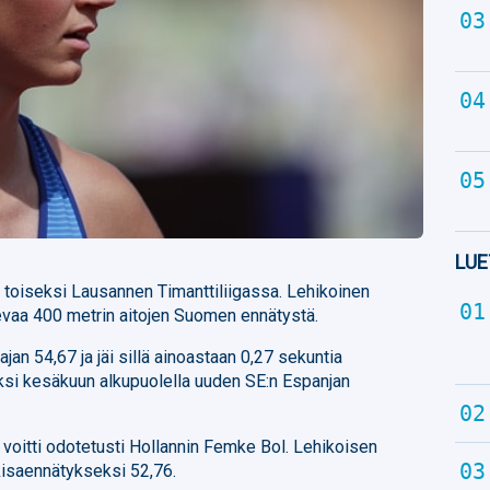
LUE
ti toiseksi Lausannen Timanttiliigassa. Lehikoinen
evaa 400 metrin aitojen Suomen ennätystä.
jan 54,67 ja jäi sillä ainoastaan 0,27 sekuntia
ksi kesäkuun alkupuolella uuden SE:n Espanjan
voitti odotetusti Hollannin Femke Bol. Lehikoisen
 kisaennätykseksi 52,76.