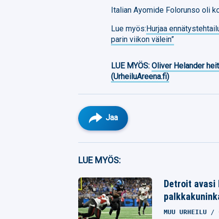
Italian Ayomide Folorunso oli k
Lue myös:
Hurjaa ennätystehtailu
parin viikon välein”
LUE MYÖS:
Oliver Helander heit
(UrheiluAreena.fi)
Jaa
Facebook
LUE MYÖS:
Twitter
Detroit avasi
palkkakunink
Whatsapp
MUU URHEILU