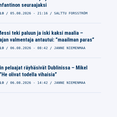
Infantinon seuraajaksi
LO
05.08.2026
- 21:16
SALTTU FORSSTRÖM
essi teki paluun ja iski kaksi maalia –
ajan valmentaja antautui: ”maailman paras”
LO
06.08.2026
- 08:42
JANNE NIEMENMAA
in pelaajat räyhäsivät Dublinissa – Mikel
”He olivat todella vihaisia”
LO
06.08.2026
- 14:42
JANNE NIEMENMAA