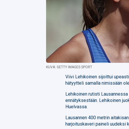
KUVA: GETTY IMAGES SPORT
Viivi Lehikoinen sijoittui upeas
hätyytteli samalla nimissään ol
Lehikoinen rutisti Lausannessa a
ennätyksestään. Lehikoinen juo
Huelvassa.
Lausannen 400 metrin aitakisan 
harjoituskaveri paineli uudeksi