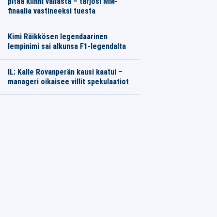
pitää kiinni vallasta – tarjosi MM-
finaalia vastineeksi tuesta
Kimi Räikkösen legendaarinen
lempinimi sai alkunsa F1-legendalta
IL: Kalle Rovanperän kausi kaatui –
manageri oikaisee villit spekulaatiot