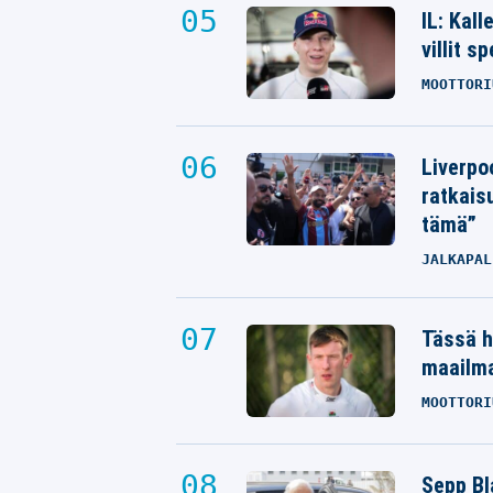
IL: Kal
villit s
MOOTTORI
Liverpo
ratkais
tämä”
JALKAPAL
Tässä h
maailm
MOOTTORI
Sepp Bla