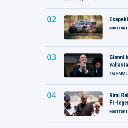
Esapekk
MOOTTORI
Gianni I
vallast
JALKAPAL
Kimi Rä
F1-lege
MOOTTORI