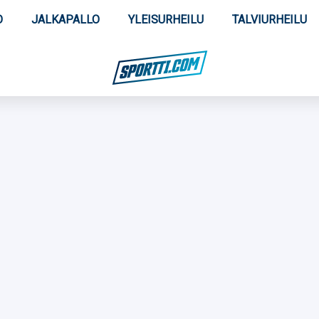
O
JALKAPALLO
YLEISURHEILU
TALVIURHEILU