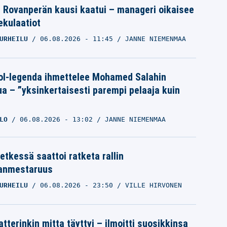
le Rovanperän kausi kaatui – manageri oikaisee
pekulaatiot
URHEILU
06.08.2026
- 11:45
JANNE NIEMENMAA
ol-legenda ihmettelee Mohamed Salahin
ua – ”yksinkertaisesti parempi pelaaja kuin
LO
06.08.2026
- 13:02
JANNE NIEMENMAA
etkessä saattoi ratketa rallin
anmestaruus
URHEILU
06.08.2026
- 23:50
VILLE HIRVONEN
tterinkin mitta täyttyi – ilmoitti suosikkinsa