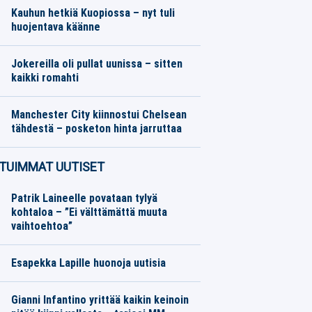
Kauhun hetkiä Kuopiossa – nyt tuli
huojentava käänne
Veikkausliiga
07.08.2026
Toimitus
Jokereilla oli pullat uunissa – sitten
kaikki romahti
SM-liiga
07.08.2026
Toimitus
Manchester City kiinnostui Chelsean
tähdestä – posketon hinta jarruttaa
Eurojalkapallo
07.08.2026
Toimitus
TUIMMAT UUTISET
Patrik Laineelle povataan tylyä
kohtaloa – ”Ei välttämättä muuta
vaihtoehtoa”
Esapekka Lapille huonoja uutisia
Gianni Infantino yrittää kaikin keinoin