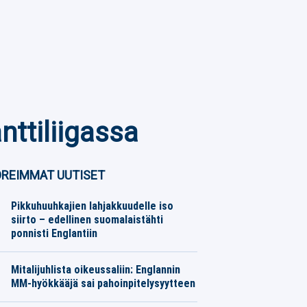
nttiliigassa
REIMMAT UUTISET
Pikkuhuuhkajien lahjakkuudelle iso
siirto – edellinen suomalaistähti
ponnisti Englantiin
Eurojalkapallo
07.08.2026
Toimitus
Mitalijuhlista oikeussaliin: Englannin
MM-hyökkääjä sai pahoinpitelysyytteen
Eurojalkapallo
07.08.2026
Toimitus