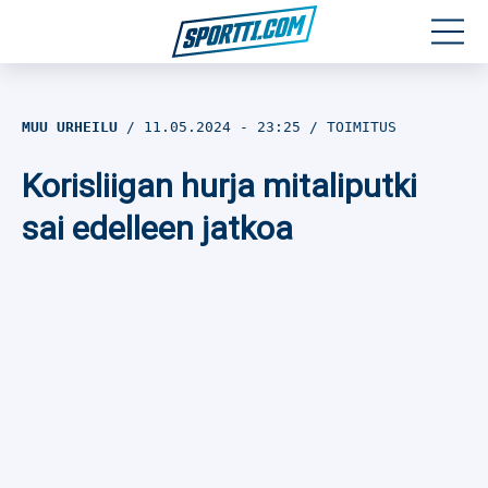
Moottoriurheilu
MUU URHEILU
11.05.2024
- 23:25
TOIMITUS
Jääkiekko
Korisliigan hurja mitaliputki
Jalkapallo
sai edelleen jatkoa
Yleisurheilu
Talviurheilu
Muu urheilu
SPORTIVO TV