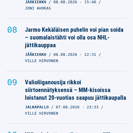
JÄÄKIEKKO
08.08.2026
- 15:40
JONI AHOKAS
Jarmo Kekäläisen puhelin voi pian soida
– suomalaistähti voi olla osa NHL-
jättikauppaa
JÄÄKIEKKO
08.08.2026
- 22:31
VILLE HIRVONEN
Valioliiganousija rikkoi
siirtoennätyksensä – MM-kisoissa
loistanut 20-vuotias saapuu jättikaupalla
JALKAPALLO
07.08.2026
- 23:33
VILLE HIRVONEN