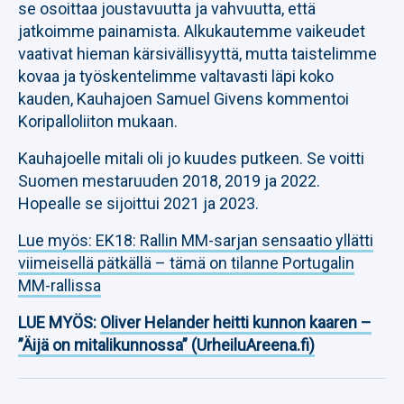
se osoittaa joustavuutta ja vahvuutta, että
jatkoimme painamista. Alkukautemme vaikeudet
vaativat hieman kärsivällisyyttä, mutta taistelimme
kovaa ja työskentelimme valtavasti läpi koko
kauden, Kauhajoen Samuel Givens kommentoi
Koripalloliiton mukaan.
Kauhajoelle mitali oli jo kuudes putkeen. Se voitti
Suomen mestaruuden 2018, 2019 ja 2022.
Hopealle se sijoittui 2021 ja 2023.
Lue myös: EK18: Rallin MM-sarjan sensaatio yllätti
viimeisellä pätkällä – tämä on tilanne Portugalin
MM-rallissa
LUE MYÖS:
Oliver Helander heitti kunnon kaaren –
”Äijä on mitalikunnossa” (UrheiluAreena.fi)