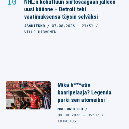
NHL:n kohuttuun siirtosaagaan jälleen
uusi käänne – Detroit teki
vaatimuksensa täysin selväksi
JÄÄKIEKKO
07.08.2026
- 21:51
VILLE HIRVONEN
Mikä h***etin
kaaripelaaja? Legenda
purki sen atomeiksi
MUU URHEILU
09.08.2026 - 05:07
TOIMITUS