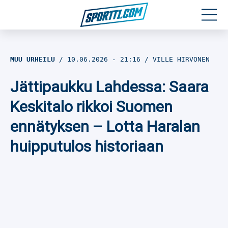
Moottoriurheilu
MUU URHEILU
10.06.2026
- 21:16
VILLE HIRVONEN
Jääkiekko
Jättipaukku Lahdessa: Saara
Jalkapallo
Keskitalo rikkoi Suomen
ennätyksen – Lotta Haralan
Yleisurheilu
huipputulos historiaan
Talviurheilu
Muu urheilu
SPORTIVO TV