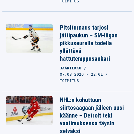
TOIMITUS
Pitsiturnaus tarjosi
jättipaukun – SM-liigan
pikkuseuralla todella
yllättävä
hattutemppusankari
JÄÄKIEKKO
07.08.2026 - 22:01
TOIMITUS
NHL:n kohuttuun
siirtosaagaan jälleen uusi
käänne – Detroit teki
vaatimuksensa täysin
selväksi