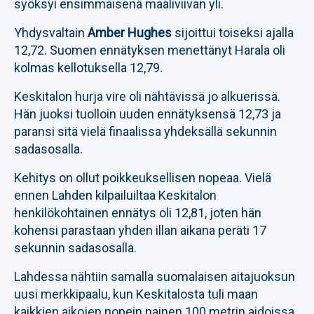
syöksyi ensimmäisenä maaliviivan yli.
Yhdysvaltain
Amber Hughes
sijoittui toiseksi ajalla
12,72. Suomen ennätyksen menettänyt Harala oli
kolmas kellotuksella 12,79.
Keskitalon hurja vire oli nähtävissä jo alkuerissä.
Hän juoksi tuolloin uuden ennätyksensä 12,73 ja
paransi sitä vielä finaalissa yhdeksällä sekunnin
sadasosalla.
Kehitys on ollut poikkeuksellisen nopeaa. Vielä
ennen Lahden kilpailuiltaa Keskitalon
henkilökohtainen ennätys oli 12,81, joten hän
kohensi parastaan yhden illan aikana peräti 17
sekunnin sadasosalla.
Lahdessa nähtiin samalla suomalaisen aitajuoksun
uusi merkkipaalu, kun Keskitalosta tuli maan
kaikkien aikojen nopein nainen 100 metrin aidoissa.