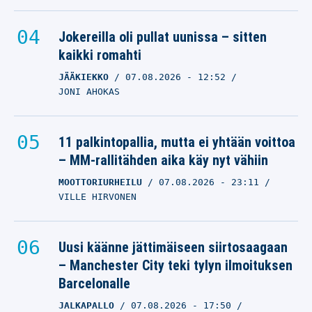
Jokereilla oli pullat uunissa – sitten
kaikki romahti
JÄÄKIEKKO
07.08.2026
- 12:52
JONI AHOKAS
11 palkintopallia, mutta ei yhtään voittoa
– MM-rallitähden aika käy nyt vähiin
MOOTTORIURHEILU
07.08.2026
- 23:11
VILLE HIRVONEN
Uusi käänne jättimäiseen siirtosaagaan
– Manchester City teki tylyn ilmoituksen
Barcelonalle
JALKAPALLO
07.08.2026
- 17:50