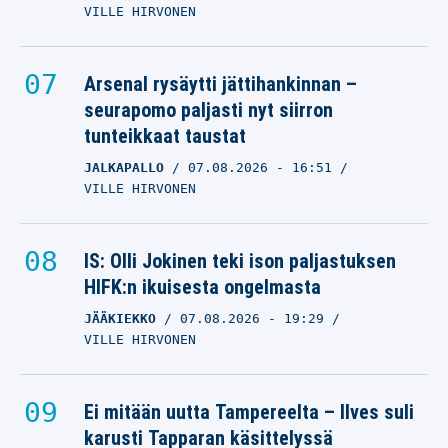
VILLE HIRVONEN
Arsenal rysäytti jättihankinnan –
seurapomo paljasti nyt siirron
tunteikkaat taustat
JALKAPALLO
07.08.2026
- 16:51
VILLE HIRVONEN
IS: Olli Jokinen teki ison paljastuksen
HIFK:n ikuisesta ongelmasta
JÄÄKIEKKO
07.08.2026
- 19:29
VILLE HIRVONEN
Ei mitään uutta Tampereelta – Ilves suli
karusti Tapparan käsittelyssä