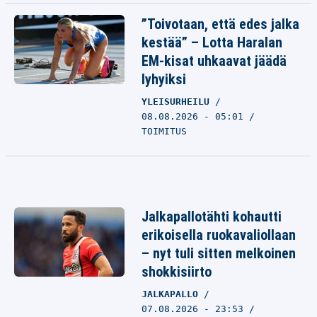
”Toivotaan, että edes jalka
kestää” – Lotta Haralan
EM-kisat uhkaavat jäädä
lyhyiksi
YLEISURHEILU
08.08.2026 - 05:01
TOIMITUS
Jalkapallotähti kohautti
erikoisella ruokavaliollaan
– nyt tuli sitten melkoinen
shokkisiirto
JALKAPALLO
07.08.2026 - 23:53