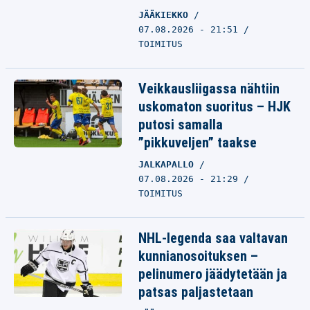
JÄÄKIEKKO
07.08.2026 - 21:51
TOIMITUS
Veikkausliigassa nähtiin
uskomaton suoritus – HJK
putosi samalla
”pikkuveljen” taakse
JALKAPALLO
07.08.2026 - 21:29
TOIMITUS
NHL-legenda saa valtavan
kunnianosoituksen –
pelinumero jäädytetään ja
patsas paljastetaan