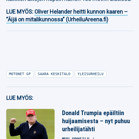
LUE MYÖS:
Oliver Helander heitti kunnon kaaren –
”Äijä on mitalikunnossa” (UrheiluAreena.fi)
MOTONET GP
SAARA KESKITALO
YLEISURHEILU
LUE MYÖS:
Donald Trumpia epäiltiin
huijaamisesta – nyt puhuu
urheilijatähti
MUU URHEILU