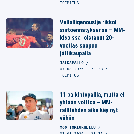
TOIMITUS
Valioliiganousija rikkoi
siirtoennätyksensä – MM-
kisoissa loistanut 20-
vuotias saapuu
jättikaupalla
JALKAPALLO
07.08.2026 - 23:33
TOIMITUS
11 palkintopallia, mutta ei
yhtään voittoa – MM-
rallitähden aika käy nyt
vähiin
MOOTTORIURHEILU
07.08.2026 - 23:11