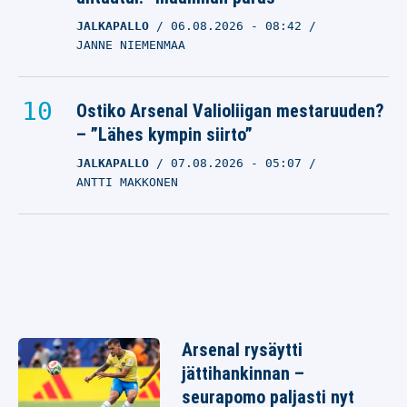
JALKAPALLO
06.08.2026
- 08:42
JANNE NIEMENMAA
Ostiko Arsenal Valioliigan mestaruuden?
– ”Lähes kympin siirto”
JALKAPALLO
07.08.2026
- 05:07
ANTTI MAKKONEN
Arsenal rysäytti
jättihankinnan –
seurapomo paljasti nyt