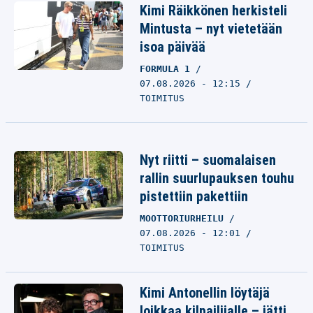
Kimi Räikkönen herkisteli
Mintusta – nyt vietetään
isoa päivää
FORMULA 1
07.08.2026 - 12:15
TOIMITUS
Nyt riitti – suomalaisen
rallin suurlupauksen touhu
pistettiin pakettiin
MOOTTORIURHEILU
07.08.2026 - 12:01
TOIMITUS
Kimi Antonellin löytäjä
loikkaa kilpailijalle – jätti