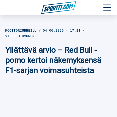
Moottoriurheilu
MOOTTORIURHEILU
04.06.2026
- 17:11
VILLE HIRVONEN
Jääkiekko
Yllättävä arvio – Red Bull -
Jalkapallo
pomo kertoi näkemyksensä
Yleisurheilu
F1-sarjan voimasuhteista
Talviurheilu
Muu urheilu
SPORTIVO TV