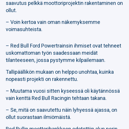
saavutus pelkkä moottoriprojektin rakentaminen on
ollut.
– Voin kertoa vain oman näkemyksemme
voimasuhteista.
– Red Bull Ford Powertrainsin ihmiset ovat tehneet
uskomattoman työn saadessaan meidät
tilanteeseen, jossa pystymme kilpailemaan.
Tallipäällikön mukaan on helppo unohtaa, kuinka
nopeasti projekti on rakennettu.
– Muutama vuosi sitten kyseessä oli käytännössä
vain kenttä Red Bull Racingin tehtaan takana.
– Se, mitä on saavutettu näin lyhyessä ajassa, on
ollut suorastaan ilmiömäistä.
Red Bullin moottorihankkeen odotettiin alun perin