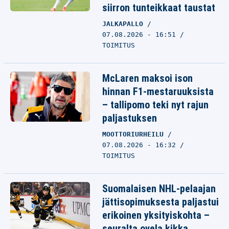
siirron tunteikkaat taustat
JALKAPALLO
07.08.2026 - 16:51
TOIMITUS
McLaren maksoi ison
hinnan F1-mestaruuksista
– tallipomo teki nyt rajun
paljastuksen
MOOTTORIURHEILU
07.08.2026 - 16:32
TOIMITUS
Suomalaisen NHL-pelaajan
jättisopimuksesta paljastui
erikoinen yksityiskohta –
seuralta ovela kikka