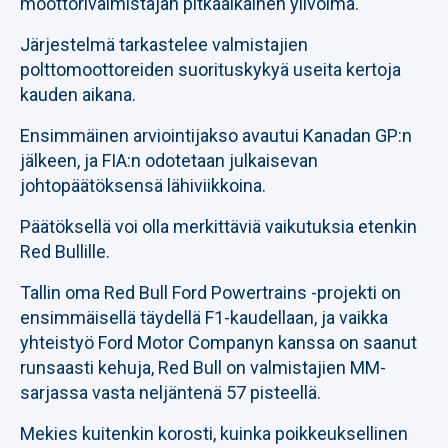
moottorivalmistajan pitkäaikainen ylivoima.
Järjestelmä tarkastelee valmistajien
polttomoottoreiden suorituskykyä useita kertoja
kauden aikana.
Ensimmäinen arviointijakso avautui Kanadan GP:n
jälkeen, ja FIA:n odotetaan julkaisevan
johtopäätöksensä lähiviikkoina.
Päätöksellä voi olla merkittäviä vaikutuksia etenkin
Red Bullille.
Tallin oma Red Bull Ford Powertrains -projekti on
ensimmäisellä täydellä F1-kaudellaan, ja vaikka
yhteistyö Ford Motor Companyn kanssa on saanut
runsaasti kehuja, Red Bull on valmistajien MM-
sarjassa vasta neljäntenä 57 pisteellä.
Mekies kuitenkin korosti, kuinka poikkeuksellinen