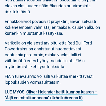
olevan yksi uuden sääntökauden suurimmista
riskitekijöistä.
Ennakkoarviot povasivat projektin jäävän selvästi
kokeneempien valmistajien taakse. Kauden alku on
kuitenkin muuttanut käsityksiä.
Varikolla on yleisesti arvioitu, että Red Bull Ford
Powertrains on onnistunut huomattavasti
odotuksia paremmin, minkä vuoksi talli ei
välttämättä edes hyödy mahdollisista FIA:n
myöntämistä kehitysetuuksista.
FIA:n tuleva arvio voi silti vaikuttaa merkittävästi
loppukauden voimasuhteisiin.
LUE MYÖS:
Oliver Helander heitti kunnon kaaren –
”Äijä on mitalikunnossa” (UrheiluAreena.fi)