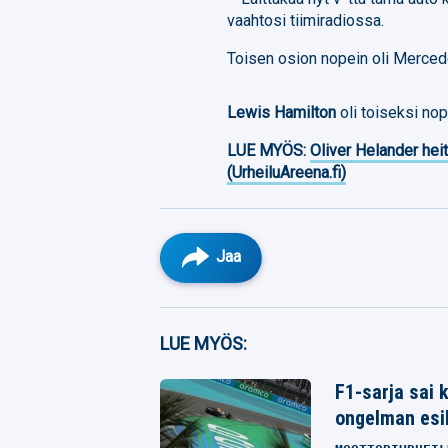
vaahtosi tiimiradiossa.
Toisen osion nopein oli Merc
Lewis Hamilton
oli toiseksi nop
LUE MYÖS:
Oliver Helander heit
(UrheiluAreena.fi)
Jaa
Facebook
LUE MYÖS:
Twitter
F1-sarja sai 
ongelman esil
Whatsapp