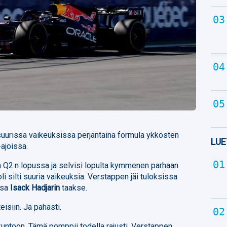
suurissa vaikeuksissa perjantaina formula ykkösten
LUE
-ajoissa.
ta Q2:n lopussa ja selvisi lopulta kymmenen parhaan
oli silti suuria vaikeuksia. Verstappen jäi tuloksissa
nsa
Isack Hadjarin
taakse.
eisiin. Ja pahasti.
 kuntoon. Tämä pomppii todella rajusti, Verstappen