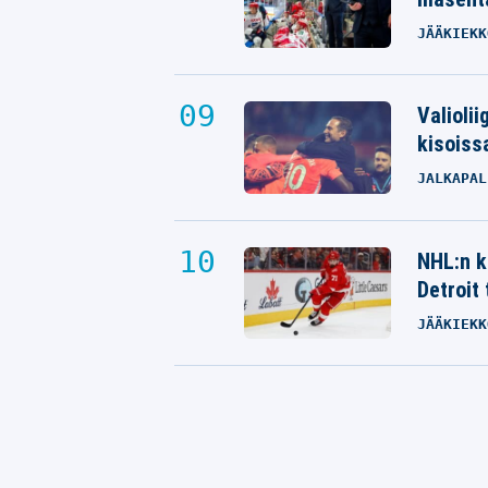
JÄÄKIEKK
Valioli
kisoiss
JALKAPAL
NHL:n k
Detroit
JÄÄKIEKK