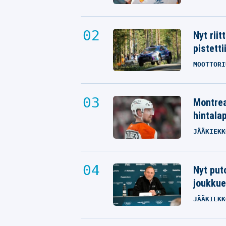
Nyt rii
pistetti
MOOTTORI
Montrea
hintalap
JÄÄKIEKK
Nyt put
joukkue
JÄÄKIEKK