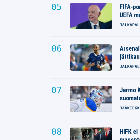
FIFA-po
UEFA ma
JALKAPAL
Arsenal
jättikau
JALKAPAL
Jarmo K
suomala
JÄÄKIEKK
HIFK ei
masenta