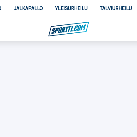
O
JALKAPALLO
YLEISURHEILU
TALVIURHEILU