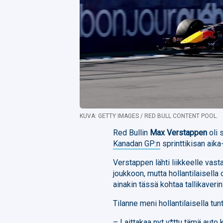
KUVA: GETTY IMAGES / RED BULL CONTENT POOL.
Red Bullin
Max Verstappen
oli 
Kanadan GP:n
sprinttikisan aika
Verstappen lähti liikkeelle vas
joukkoon, mutta hollantilaisella 
ainakin tässä kohtaa tallikaveri
Tilanne meni hollantilaisella tunt
– Laittakaa nyt v*ttu tämä auto