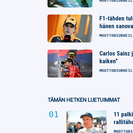
MOOTTORIURHEIL
F1-tähden tul
hänen sanova
MOOTTORIURHEIL
Carlos Sainz 
kaiken”
MOOTTORIURHEIL
TÄMÄN HETKEN LUETUIMMAT
11 palk
rallitäh
MOOTTORI