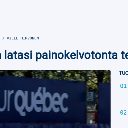
3
VILLE HIRVONEN
latasi painokelvotonta t
TUO