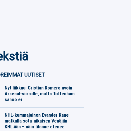
ekstiä
REIMMAT UUTISET
Nyt liikkuu: Cristian Romero avoin
Arsenal-siirrolle, mutta Tottenham
sanoo ei
Jalkapallo
09.08.2026
Toimitus
NHL-kummajainen Evander Kane
matkalla sota-aikaisen Venäjän
KHL:ään – näin tilanne etenee