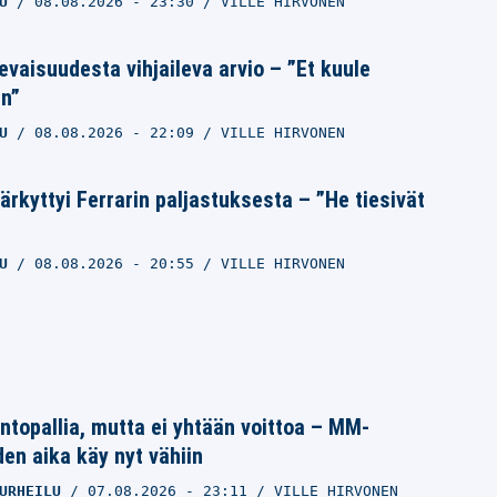
U
08.08.2026
- 23:30
VILLE HIRVONEN
evaisuudesta vihjaileva arvio – ”Et kuule
n”
U
08.08.2026
- 22:09
VILLE HIRVONEN
järkyttyi Ferrarin paljastuksesta – ”He tiesivät
U
08.08.2026
- 20:55
VILLE HIRVONEN
intopallia, mutta ei yhtään voittoa – MM-
den aika käy nyt vähiin
URHEILU
07.08.2026
- 23:11
VILLE HIRVONEN