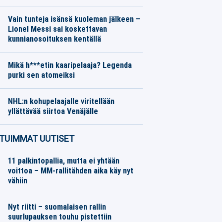
Jääkiekko
09.08.2026
Toimitus
Vain tunteja isänsä kuoleman jälkeen –
Lionel Messi sai koskettavan
kunnianosoituksen kentällä
Jalkapallo
09.08.2026
Toimitus
Mikä h***etin kaaripelaaja? Legenda
purki sen atomeiksi
Muu urheilu
09.08.2026
Toimitus
NHL:n kohupelaajalle viritellään
yllättävää siirtoa Venäjälle
Jääkiekko
08.08.2026
Toimitus
TUIMMAT UUTISET
11 palkintopallia, mutta ei yhtään
voittoa – MM-rallitähden aika käy nyt
vähiin
Nyt riitti – suomalaisen rallin
suurlupauksen touhu pistettiin