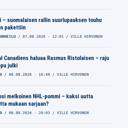
tti – suomalaisen rallin suurlupauksen touhu
in pakettiin
URHEILU
07.08.2026
- 12:01
VILLE HIRVONEN
l Canadiens haluaa Rasmus Ristolaisen – raju
pu julki
O
08.08.2026
- 16:48
VILLE HIRVONEN
osi melkoinen NHL-pommi – kaksi uutta
tta mukaan sarjaan?
O
08.08.2026
- 20:03
VILLE HIRVONEN