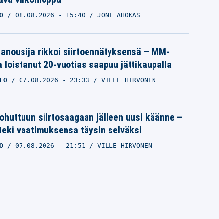
O
08.08.2026
- 15:40
JONI AHOKAS
iganousija rikkoi siirtoennätyksensä – MM-
a loistanut 20-vuotias saapuu jättikaupalla
LO
07.08.2026
- 23:33
VILLE HIRVONEN
ohuttuun siirtosaagaan jälleen uusi käänne –
 teki vaatimuksensa täysin selväksi
O
07.08.2026
- 21:51
VILLE HIRVONEN