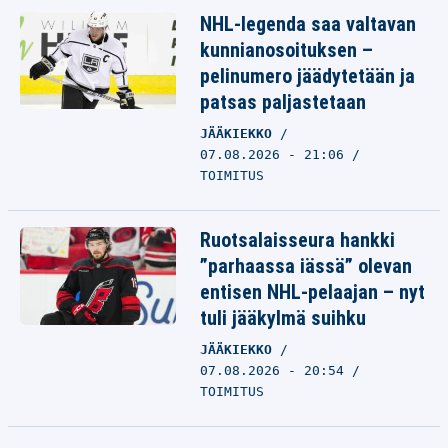
NHL-legenda saa valtavan
kunnianosoituksen –
pelinumero jäädytetään ja
patsas paljastetaan
JÄÄKIEKKO
07.08.2026 - 21:06
TOIMITUS
Ruotsalaisseura hankki
”parhaassa iässä” olevan
entisen NHL-pelaajan – nyt
tuli jääkylmä suihku
JÄÄKIEKKO
07.08.2026 - 20:54
TOIMITUS