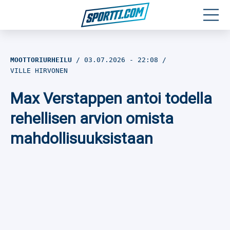
Moottoriurheilu
MOOTTORIURHEILU
03.07.2026
- 22:08
VILLE HIRVONEN
Jääkiekko
Max Verstappen antoi todella
Jalkapallo
rehellisen arvion omista
Yleisurheilu
mahdollisuuksistaan
Talviurheilu
Muu urheilu
SPORTIVO TV