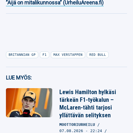
”Äijä on mitalikunnossa” (UrheiluAreena.fi)
BRITANNIAN GP
F1
MAX VERSTAPPEN
RED BULL
LUE MYÖS:
Lewis Hamilton hylkäsi
tärkeän F1-työkalun –
McLaren-tähti tarjosi
yllättävän selityksen
MOOTTORIURHEILU
07.08.2026
- 22:24