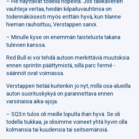
– He näyttävät todella nopeilta. Jos tallikaverien
vauhteja vertaa, heidän kilpailuvauhtinsa on
todennäköisesti myös erittäin hyvä, kun tilanne
hieman rauhoittuu, Verstappen sanoi.
– Minulle kyse on enemmän taistelusta takana
tulevien kanssa.
Red Bull ei voi tehdä autoon merkittäviä muutoksia
ennen sprintin päättymistä, sillä parc fermé -
säännöt ovat voimassa.
Verstappen tietää kuitenkin jo nyt, millä osa-alueilla
auton suorituskykyä on parannettava ennen
varsinaisia aika-ajoja.
– SQ3:n tulos oli meille lopulta ihan hyvä. Se oli
todella tiukkaa, ja olisimme voineet yhtä hyvin olla
kolmansia tai kuudensia tai seitsemänsiä.