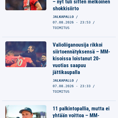
– nyt tuli sitten melkoinen
shokkisiirto
JALKAPALLO
07.08.2026 - 23:53
TOIMITUS
Valioliiganousija rikkoi
siirtoennätyksensä – MM-
kisoissa loistanut 20-
vuotias saapuu
jättikaupalla
JALKAPALLO
07.08.2026 - 23:33
TOIMITUS
11 palkintopallia, mutta ei
yhtään voittoa – MM-