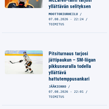
McLaren-tähti tarjosi
yllättävän selityksen
MOOTTORIURHEILU
07.08.2026 - 22:24
TOIMITUS
Pitsiturnaus tarjosi
jättipaukun – SM-liigan
pikkuseuralla todella
yllättävä
hattutemppusankari
JÄÄKIEKKO
07.08.2026 - 22:01
TOIMITUS