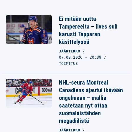
Ei mitään uutta
Tampereelta – Ilves suli
karusti Tapparan
käsittelyssä
JÄÄKIEKKO
07.08.2026 - 20:39
TOIMITUS
NHL-seura Montreal
Canadiens ajautui ikävään
ongelmaan – mallia
saatetaan nyt ottaa
suomalaistähden
megadiilistä
JÄÄKIEKKO