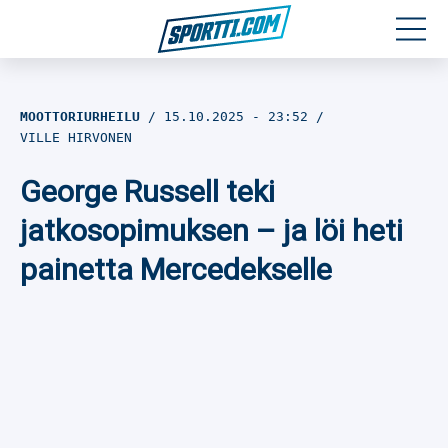
Moottoriurheilu
MOOTTORIURHEILU
15.10.2025
- 23:52
VILLE HIRVONEN
Jääkiekko
George Russell teki
Jalkapallo
jatkosopimuksen – ja löi heti
Yleisurheilu
painetta Mercedekselle
Talviurheilu
Muu urheilu
SPORTIVO TV