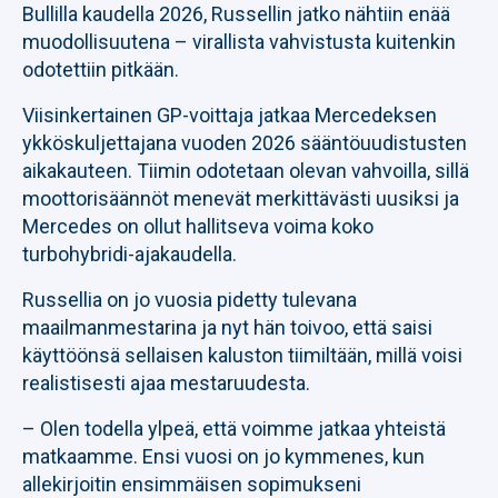
Bullilla kaudella 2026, Russellin jatko nähtiin enää
muodollisuutena – virallista vahvistusta kuitenkin
odotettiin pitkään.
Viisinkertainen GP-voittaja jatkaa Mercedeksen
ykköskuljettajana vuoden 2026 sääntöuudistusten
aikakauteen. Tiimin odotetaan olevan vahvoilla, sillä
moottorisäännöt menevät merkittävästi uusiksi ja
Mercedes on ollut hallitseva voima koko
turbohybridi-ajakaudella.
Russellia on jo vuosia pidetty tulevana
maailmanmestarina ja nyt hän toivoo, että saisi
käyttöönsä sellaisen kaluston tiimiltään, millä voisi
realistisesti ajaa mestaruudesta.
– Olen todella ylpeä, että voimme jatkaa yhteistä
matkaamme. Ensi vuosi on jo kymmenes, kun
allekirjoitin ensimmäisen sopimukseni