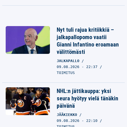
Nyt tuli rajua kritiikkiä –
jalkapallopomo vaatii
Gianni Infantino eroamaan
välittömästi
JALKAPALLO
09.08.2026 - 22:37
TOIMITUS
NHL:n jättikauppa: yksi
seura hyötyy vielä tänäkin
päivänä
JÄÄKIEKKO
09.08.2026 - 22:10
TOIMITUS