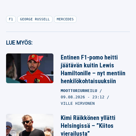
F1
GEORGE RUSSELL
MERCEDES
LUE MYÖS:
Entinen F1-pomo heitti
jäätävän kuitin Lewis
Hamiltonille – nyt mentiin
henkilökohtaisuuksiin
MOOTTORIURHEILU
09.08.2026
- 23:12
VILLE HIRVONEN
Kimi Räikkönen yllätti
Helsingissä – ”Kiitos
vierailusta”