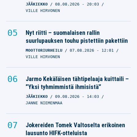
JÄÄKIEKKO
08.08.2026
- 20:03
VILLE HIRVONEN
Nyt riitti – suomalaisen rallin
suurlupauksen touhu pistettiin pakettiin
MOOTTORIURHEILU
07.08.2026
- 12:01
VILLE HIRVONEN
Jarmo Kekäläisen tähtipelaaja kuittaili –
”Yksi tyhmimmistä ihmisistä”
JÄÄKIEKKO
09.08.2026
- 14:03
JANNE NIEMENMAA
Jokereiden Tomek Valtoselta erikoinen
lausunto HIFK-otteluista