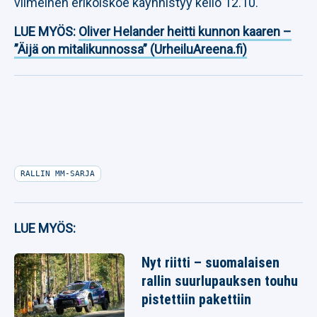
viimeinen erikoiskoe käynnistyy kello 12.10.
LUE MYÖS:
Oliver Helander heitti kunnon kaaren –
”Äijä on mitalikunnossa” (UrheiluAreena.fi)
RALLIN MM-SARJA
LUE MYÖS:
Nyt riitti – suomalaisen
rallin suurlupauksen touhu
pistettiin pakettiin