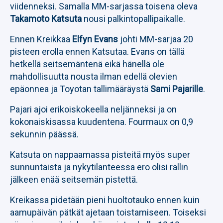
viidenneksi. Samalla MM-sarjassa toisena oleva
Takamoto Katsuta
nousi palkintopallipaikalle.
Ennen Kreikkaa
Elfyn Evans
johti MM-sarjaa 20
pisteen erolla ennen Katsutaa. Evans on tällä
hetkellä seitsemäntenä eikä hänellä ole
mahdollisuutta nousta ilman edellä olevien
epäonnea ja Toyotan tallimääräystä
Sami Pajarille
.
Pajari ajoi erikoiskokeella neljänneksi ja on
kokonaiskisassa kuudentena. Fourmaux on 0,9
sekunnin päässä.
Katsuta on nappaamassa pisteitä myös super
sunnuntaista ja nykytilanteessa ero olisi rallin
jälkeen enää seitsemän pistettä.
Kreikassa pidetään pieni huoltotauko ennen kuin
aamupäivän pätkät ajetaan toistamiseen. Toiseksi