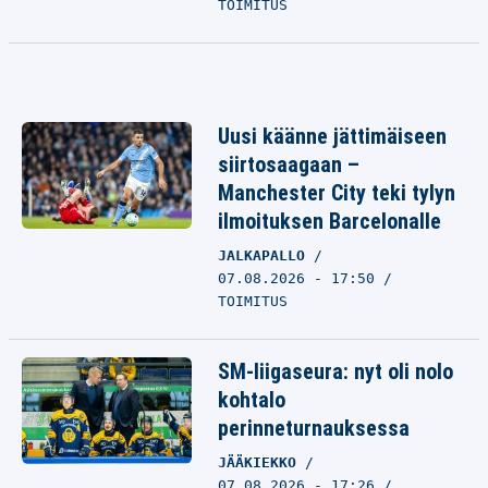
TOIMITUS
Uusi käänne jättimäiseen
siirtosaagaan –
Manchester City teki tylyn
ilmoituksen Barcelonalle
JALKAPALLO
07.08.2026 - 17:50
TOIMITUS
SM-liigaseura: nyt oli nolo
kohtalo
perinneturnauksessa
JÄÄKIEKKO
07.08.2026 - 17:26