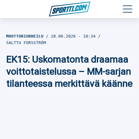
Moottoriurheilu
MOOTTORIURHEILU
28.06.2026
- 10:34
SALTTU FORSSTRÖM
Jääkiekko
EK15: Uskomatonta draamaa
Jalkapallo
voittotaistelussa – MM-sarjan
Yleisurheilu
tilanteessa merkittävä käänne
Talviurheilu
Muu urheilu
SPORTIVO TV