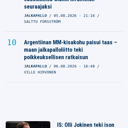
seuraajaksi
JALKAPALLO
05.08.2026
- 21:16
SALTTU FORSSTRÖM
Argentiinan MM-kisakohu paisui taas –
maan jalkapalloliitto teki
poikkeuksellisen ratkaisun
JALKAPALLO
06.08.2026
- 16:48
VILLE HIRVONEN
IS: Olli Jokinen teki ison