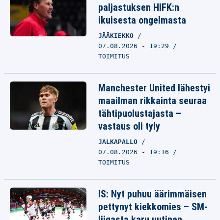
paljastuksen HIFK:n
ikuisesta ongelmasta
JÄÄKIEKKO
07.08.2026 - 19:29
TOIMITUS
Manchester United lähestyi
maailman rikkainta seuraa
tähtipuolustajasta –
vastaus oli tyly
JALKAPALLO
07.08.2026 - 19:16
TOIMITUS
IS: Nyt puhuu äärimmäisen
pettynyt kiekkomies – SM-
liigasta karu uutinen