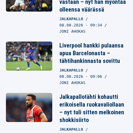
vastaan – nyt hän myöntää
olleensa väärässä
JALKAPALLO
08.08.2026
- 09:34
JONI AHOKAS
Liverpool hankki pulaansa
apua Barcelonasta –
tähtihankinnasta sovittu
JALKAPALLO
08.08.2026
- 09:06
JONI AHOKAS
Jalkapallotähti kohautti
erikoisella ruokavaliollaan
– nyt tuli sitten melkoinen
shokkisiirto
JALKAPALLO