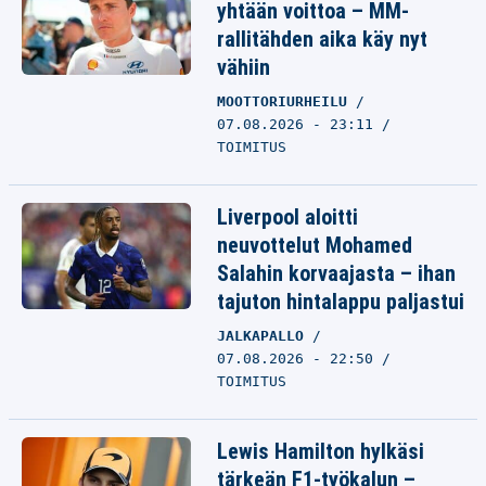
yhtään voittoa – MM-
rallitähden aika käy nyt
vähiin
MOOTTORIURHEILU
07.08.2026 - 23:11
TOIMITUS
Liverpool aloitti
neuvottelut Mohamed
Salahin korvaajasta – ihan
tajuton hintalappu paljastui
JALKAPALLO
07.08.2026 - 22:50
TOIMITUS
Lewis Hamilton hylkäsi
tärkeän F1-työkalun –