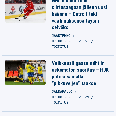
NHL:n kohuttuun
siirtosaagaan jälleen uusi
käänne – Detroit teki
vaatimuksensa täysin
selväksi
JÄÄKIEKKO
07.08.2026 - 21:51
TOIMITUS
Veikkausliigassa nähtiin
uskomaton suoritus – HJK
putosi samalla
”pikkuveljen” taakse
JALKAPALLO
07.08.2026 - 21:29
TOIMITUS