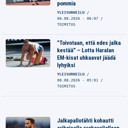
pommia
YLEISURHEILU
08.08.2026 - 06:07
TOIMITUS
”Toivotaan, että edes jalka
kestää” – Lotta Haralan
EM-kisat uhkaavat jäädä
lyhyiksi
YLEISURHEILU
08.08.2026 - 05:01
TOIMITUS
Jalkapallotähti kohautti