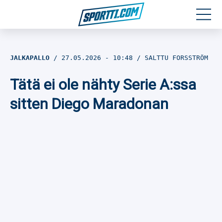
Moottoriurheilu
JALKAPALLO
27.05.2026
- 10:48
SALTTU FORSSTRÖM
Jääkiekko
Tätä ei ole nähty Serie A:ssa
Jalkapallo
sitten Diego Maradonan
Yleisurheilu
Talviurheilu
Muu urheilu
SPORTIVO TV