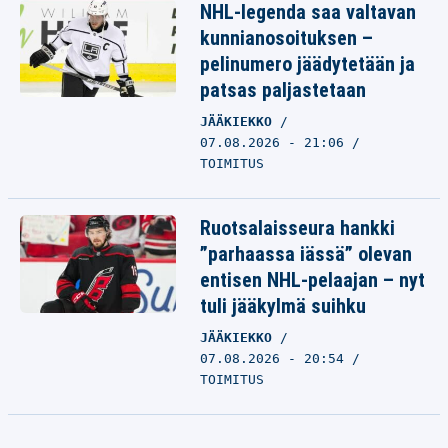
NHL-legenda saa valtavan
kunnianosoituksen –
pelinumero jäädytetään ja
patsas paljastetaan
JÄÄKIEKKO
07.08.2026 - 21:06
TOIMITUS
Ruotsalaisseura hankki
”parhaassa iässä” olevan
entisen NHL-pelaajan – nyt
tuli jääkylmä suihku
JÄÄKIEKKO
07.08.2026 - 20:54
TOIMITUS