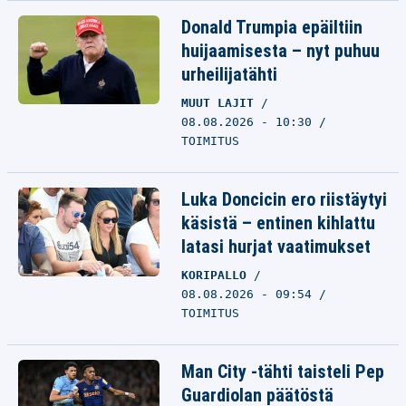
Donald Trumpia epäiltiin
huijaamisesta – nyt puhuu
urheilijatähti
MUUT LAJIT
08.08.2026 - 10:30
TOIMITUS
Luka Doncicin ero riistäytyi
käsistä – entinen kihlattu
latasi hurjat vaatimukset
KORIPALLO
08.08.2026 - 09:54
TOIMITUS
Man City -tähti taisteli Pep
Guardiolan päätöstä