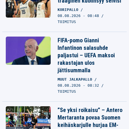
traaginen kuolinsyy selvisi
KORIPALLO
08.08.2026 - 08:48
TOIMITUS
FIFA-pomo Gianni
Infantinon salasuhde
paljastui – UEFA maksoi
rakastajan ulos
jättisummalla
MUUT JALKAPALLO
08.08.2026 - 08:32
TOIMITUS
”Se yksi roikaisu” – Antero
Mertaranta povaa Suomen
keihäskarjulle hurjaa EM-