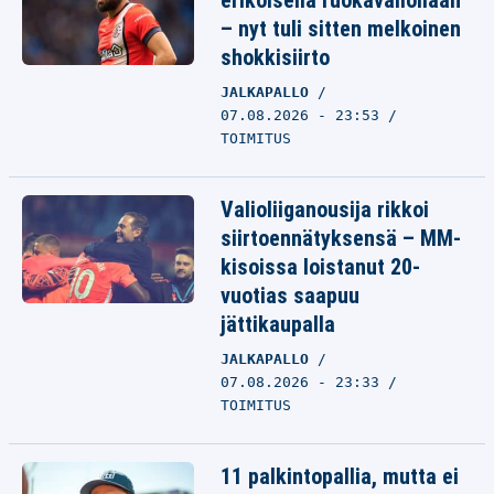
erikoisella ruokavaliollaan
– nyt tuli sitten melkoinen
shokkisiirto
JALKAPALLO
07.08.2026 - 23:53
TOIMITUS
Valioliiganousija rikkoi
siirtoennätyksensä – MM-
kisoissa loistanut 20-
vuotias saapuu
jättikaupalla
JALKAPALLO
07.08.2026 - 23:33
TOIMITUS
11 palkintopallia, mutta ei