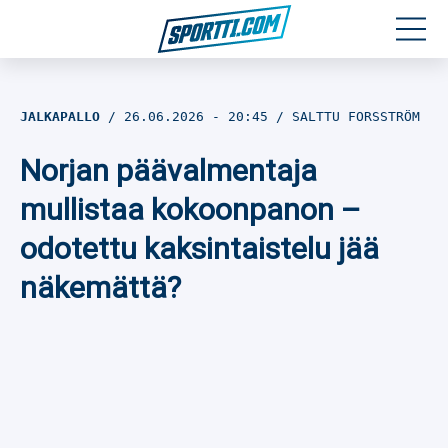
Moottoriurheilu
JALKAPALLO
26.06.2026
- 20:45
SALTTU FORSSTRÖM
Jääkiekko
Norjan päävalmentaja
Jalkapallo
mullistaa kokoonpanon –
odotettu kaksintaistelu jää
Yleisurheilu
näkemättä?
Talviurheilu
Muu urheilu
SPORTIVO TV