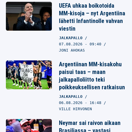
UEFA uhkaa boikotoida
MM-kisoja – nyt Argentiina
lähetti Infantinolle vahvan
viestin
JALKAPALLO
07.08.2026
- 09:40
JONI AHOKAS
Argentiinan MM-kisakohu
paisui taas – maan
jalkapalloliitto teki
poikkeuksellisen ratkaisun
JALKAPALLO
06.08.2026
- 16:48
VILLE HIRVONEN
Neymar sai raivon aikaan
Brasiliassa – vastasi