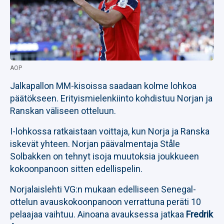
AOP
Jalkapallon MM-kisoissa saadaan kolme lohkoa
päätökseen. Erityismielenkiinto kohdistuu Norjan ja
Ranskan väliseen otteluun.
I-lohkossa ratkaistaan voittaja, kun Norja ja Ranska
iskevät yhteen. Norjan päävalmentaja Ståle
Solbakken on tehnyt isoja muutoksia joukkueen
kokoonpanoon sitten edellispelin.
Norjalaislehti VG:n mukaan edelliseen Senegal-
ottelun avauskokoonpanoon verrattuna peräti 10
pelaajaa vaihtuu. Ainoana avauksessa jatkaa
Fredrik