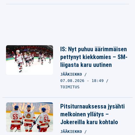
IS: Nyt puhuu äärimmäisen
pettynyt kiekkomies – SM-
liigasta karu uutinen
JÄÄKIEKKO
07.08.2026 - 18:49
TOIMITUS
Pitsiturnauksessa jysähti
melkoinen yllätys –
Jokereilla karu kohtalo
JÄÄKIEKKO