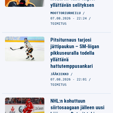
yllättävän selityksen
MOOTTORIURHEILU
07.08.2026 - 22:24
TOIMITUS
Pitsiturnaus tarjosi
jättipaukun – SM-liigan
pikkuseuralla todella
yllättävä
hattutemppusankari
JÄÄKIEKKO
07.08.2026 - 22:01
TOIMITUS
NHL:n kohuttuun
siirtosaagaan jälleen uusi