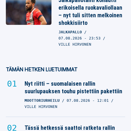
Jalkapallotähti kohautti
erikoisella ruokavaliollaan
– nyt tuli sitten melkoinen
shokkisiirto
JALKAPALLO
07.08.2026
- 23:53
VILLE HIRVONEN
TÄMÄN HETKEN LUETUIMMAT
Nyt riitti – suomalaisen rallin
suurlupauksen touhu pistettiin pakettiin
MOOTTORIURHEILU
07.08.2026
- 12:01
VILLE HIRVONEN
Tässä hetkessä saattoi ratketa rallin