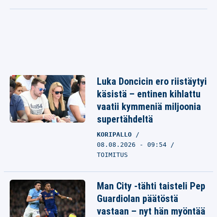
Luka Doncicin ero riistäytyi
käsistä – entinen kihlattu
vaatii kymmeniä miljoonia
supertähdeltä
KORIPALLO
08.08.2026 - 09:54
TOIMITUS
Man City -tähti taisteli Pep
Guardiolan päätöstä
vastaan – nyt hän myöntää