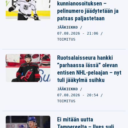
kunnianosoituksen –
pelinumero jäädytetään ja
patsas paljastetaan
JÄÄKIEKKO
07.08.2026 - 21:06
TOIMITUS
Ruotsalaisseura hankki
”parhaassa iässä” olevan
entisen NHL-pelaajan – nyt
tuli jääkylmä suihku
JÄÄKIEKKO
07.08.2026 - 20:54
TOIMITUS
Ei mitään uutta
Tampereelta – Ilves suli