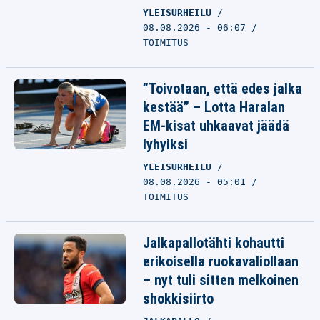
YLEISURHEILU
08.08.2026 - 06:07
TOIMITUS
”Toivotaan, että edes jalka
kestää” – Lotta Haralan
EM-kisat uhkaavat jäädä
lyhyiksi
YLEISURHEILU
08.08.2026 - 05:01
TOIMITUS
Jalkapallotähti kohautti
erikoisella ruokavaliollaan
– nyt tuli sitten melkoinen
shokkisiirto