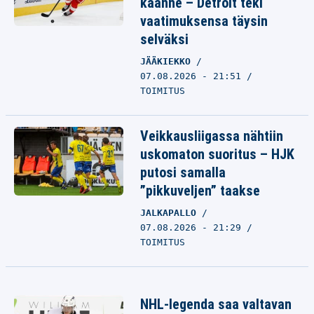
käänne – Detroit teki
vaatimuksensa täysin
selväksi
JÄÄKIEKKO
07.08.2026 - 21:51
TOIMITUS
Veikkausliigassa nähtiin
uskomaton suoritus – HJK
putosi samalla
”pikkuveljen” taakse
JALKAPALLO
07.08.2026 - 21:29
TOIMITUS
NHL-legenda saa valtavan