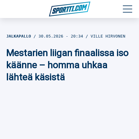
Moottoriurheilu
JALKAPALLO
30.05.2026
- 20:34
VILLE HIRVONEN
Jääkiekko
Mestarien liigan finaalissa iso
Jalkapallo
käänne – homma uhkaa
lähteä käsistä
Yleisurheilu
Talviurheilu
Muu urheilu
SPORTIVO TV