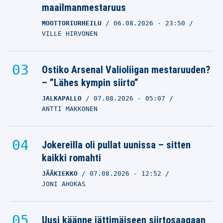
maailmanmestaruus
MOOTTORIURHEILU
06.08.2026
- 23:50
VILLE HIRVONEN
Ostiko Arsenal Valioliigan mestaruuden?
– ”Lähes kympin siirto”
JALKAPALLO
07.08.2026
- 05:07
ANTTI MAKKONEN
Jokereilla oli pullat uunissa – sitten
kaikki romahti
JÄÄKIEKKO
07.08.2026
- 12:52
JONI AHOKAS
Uusi käänne jättimäiseen siirtosaagaan