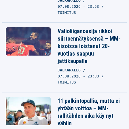
JALKAPALLO
07.08.2026 - 23:53
TOIMITUS
Valioliiganousija rikkoi
siirtoennätyksensä – MM-
kisoissa loistanut 20-
vuotias saapuu
jättikaupalla
JALKAPALLO
07.08.2026 - 23:33
TOIMITUS
11 palkintopallia, mutta ei
yhtään voittoa – MM-
rallitähden aika käy nyt
vähiin