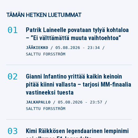
Valioliiga-tähden – 75
miljoonan kaupat
TÄMÄN HETKEN LUETUIMMAT
ARSENAL
05.08.2026
- 10:52
Patrik Laineelle povataan tylyä kohtaloa
JONI AHOKAS
– ”Ei välttämättä muuta vaihtoehtoa”
JÄÄKIEKKO
05.08.2026
- 23:34
Arsenal odottaa
SALTTU FORSSTRÖM
vastausta – Vinicius
Junior paljasti nyt
aikeensa Real Madridissa
Gianni Infantino yrittää kaikin keinoin
pitää kiinni vallasta – tarjosi MM-finaalia
ARSENAL
vastineeksi tuesta
04.08.2026
- 22:10
JANNE NIEMENMAA
JALKAPALLO
05.08.2026
- 23:57
SALTTU FORSSTRÖM
Bruno Guimaraes valmis
jättämään Newcastlen –
Arsenal palaa pöytään
Kimi Räikkösen legendaarinen lempinimi