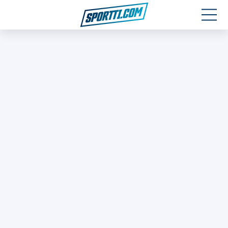
Moottoriurheilu
Jääkiekko
Jalkapallo
Yleisurheilu
Talviurheilu
Muu urheilu
SPORTIVO TV