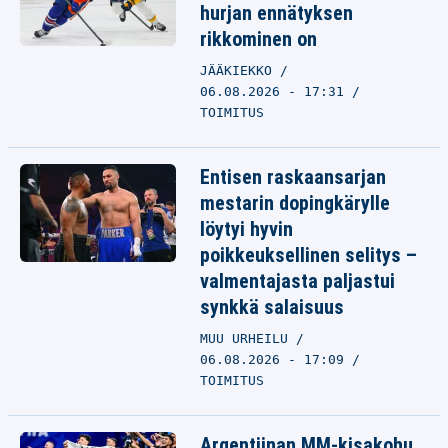
hurjan ennätyksen
rikkominen on
JÄÄKIEKKO
06.08.2026 - 17:31
TOIMITUS
Entisen raskaansarjan
mestarin dopingkärylle
löytyi hyvin
poikkeuksellinen selitys –
valmentajasta paljastui
synkkä salaisuus
MUU URHEILU
06.08.2026 - 17:09
TOIMITUS
Argentiinan MM-kisakohu