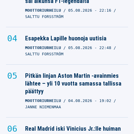
sai alkunsa F1-legendalta
isommalla tarjouksella
MOOTTORIURHEILU
05.08.2026
- 22:16
ARSENAL
SALTTU FORSSTRÖM
04.08.2026
- 18:45
JANNE NIEMENMAA
Real Madridin
Esapekka Lapille huonoja uutisia
paniikkiliike: Arsenalin
MOOTTORIURHEILU
05.08.2026
- 22:48
havittelemalle Vinicius
SALTTU FORSSTRÖM
Juniorille tyrkytetään
jättipalkkaa
Pitkän linjan Aston Martin -avainmies
ARSENAL
lähtee – yli 10 vuotta samassa tallissa
04.08.2026
- 12:48
päättyy
JONI AHOKAS
MOOTTORIURHEILU
04.08.2026
- 19:02
JANNE NIEMENMAA
Real Madrid iski Vinicius Jr.:lle huiman