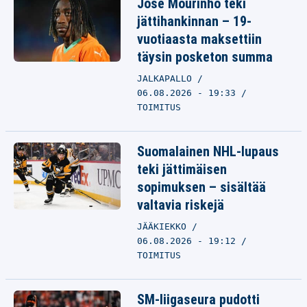
José Mourinho teki
jättihankinnan – 19-
vuotiaasta maksettiin
täysin posketon summa
JALKAPALLO
06.08.2026 - 19:33
TOIMITUS
Suomalainen NHL-lupaus
teki jättimäisen
sopimuksen – sisältää
valtavia riskejä
JÄÄKIEKKO
06.08.2026 - 19:12
TOIMITUS
SM-liigaseura pudotti