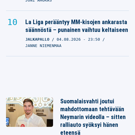
JONI AHOKAS
La Liga perääntyy MM-kisojen ankarasta
säännöstä – punainen vaihtuu keltaiseen
JALKAPALLO
04.08.2026
- 23:50
JANNE NIEMENMAA
Suomalaisvahti joutui
mahdottomaan tehtävään
Neymarin videolla – sitten
ralliauto syöksyi hänen
eteensä