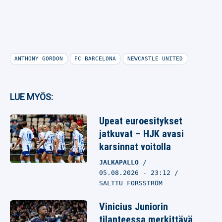
ANTHONY GORDON
FC BARCELONA
NEWCASTLE UNITED
LUE MYÖS:
Upeat euroesitykset
jatkuvat – HJK avasi
karsinnat voitolla
JALKAPALLO
05.08.2026
- 23:12
SALTTU FORSSTRÖM
Vinicius Juniorin
tilanteessa merkittävä