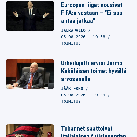
Euroopan liigat nousivat
FIFA:a vastaan – ”Ei saa
antaa jatkaa”
JALKAPALLO
05.08.2026 - 19:58
TOIMITUS
Urheilujätti arvioi Jarmo
Kekäläisen toimet hyvällä
arvosanalla
JÄÄKIEKKO
05.08.2026 - 19:39
TOIMITUS
Tuhannet saattoivat
italialaisen futislegendan