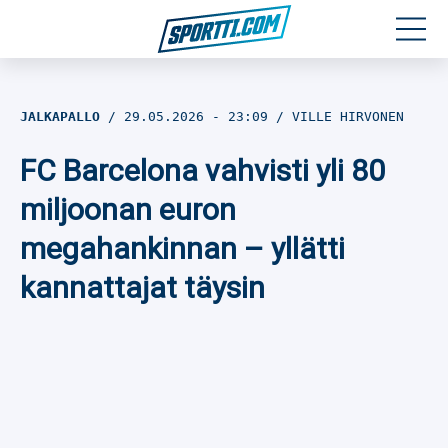
Moottoriurheilu
JALKAPALLO
29.05.2026
- 23:09
VILLE HIRVONEN
Jääkiekko
FC Barcelona vahvisti yli 80
Jalkapallo
miljoonan euron
megahankinnan – yllätti
Yleisurheilu
kannattajat täysin
Talviurheilu
Muu urheilu
SPORTIVO TV