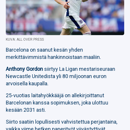
KUVA: ALL OVER PRESS
Barcelona on saanut kesän yhden
merkittävimmistä hankinnoistaan maaliin.
Anthony Gordon
siirtyy La Ligan mestariseuraan
Newcastle Unitedista yli 80 miljoonan euron
arvoisella kaupalla.
25-vuotias laitahyökkääjä on allekirjoittanut
Barcelonan kanssa sopimuksen, joka ulottuu
kesään 2031 asti.
Siirto saatiin lopullisesti vahvistettua perjantaina,
vaikka viime hetken paperityöt viivästyttivät