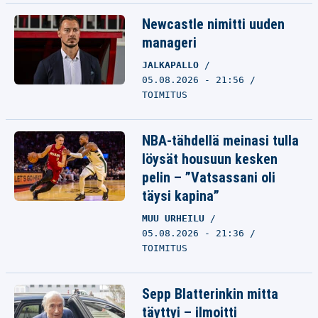
Newcastle nimitti uuden
manageri
JALKAPALLO
05.08.2026 - 21:56
TOIMITUS
NBA-tähdellä meinasi tulla
löysät housuun kesken
pelin – ”Vatsassani oli
täysi kapina”
MUU URHEILU
05.08.2026 - 21:36
TOIMITUS
Sepp Blatterinkin mitta
täyttyi – ilmoitti