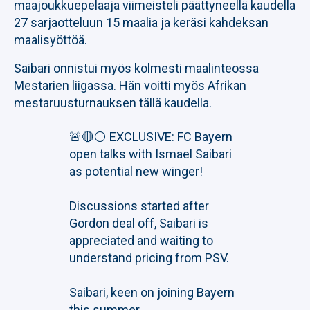
maajoukkuepelaaja viimeisteli päättyneellä kaudella
27 sarjaotteluun 15 maalia ja keräsi kahdeksan
maalisyöttöä.
Saibari onnistui myös kolmesti maalinteossa
Mestarien liigassa. Hän voitti myös Afrikan
mestaruusturnauksen tällä kaudella.
🚨🔴⚪️ EXCLUSIVE: FC Bayern
open talks with Ismael Saibari
as potential new winger!
Discussions started after
Gordon deal off, Saibari is
appreciated and waiting to
understand pricing from PSV.
Saibari, keen on joining Bayern
this summer.