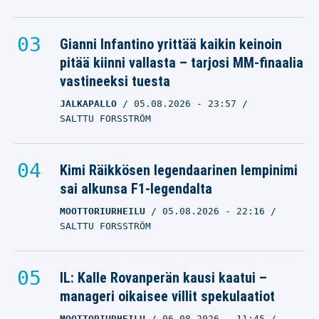
Gianni Infantino yrittää kaikin keinoin
pitää kiinni vallasta – tarjosi MM-finaalia
vastineeksi tuesta
JALKAPALLO
05.08.2026
- 23:57
SALTTU FORSSTRÖM
Kimi Räikkösen legendaarinen lempinimi
sai alkunsa F1-legendalta
MOOTTORIURHEILU
05.08.2026
- 22:16
SALTTU FORSSTRÖM
IL: Kalle Rovanperän kausi kaatui –
manageri oikaisee villit spekulaatiot
MOOTTORIURHEILU
06.08.2026
- 11:45