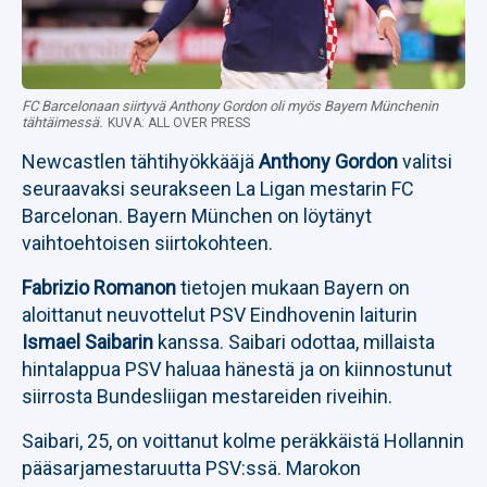
FC Barcelonaan siirtyvä Anthony Gordon oli myös Bayern Münchenin
tähtäimessä.
KUVA: ALL OVER PRESS
Newcastlen tähtihyökkääjä
Anthony Gordon
valitsi
seuraavaksi seurakseen La Ligan mestarin FC
Barcelonan. Bayern München on löytänyt
vaihtoehtoisen siirtokohteen.
Fabrizio Romanon
tietojen mukaan Bayern on
aloittanut neuvottelut PSV Eindhovenin laiturin
Ismael Saibarin
kanssa. Saibari odottaa, millaista
hintalappua PSV haluaa hänestä ja on kiinnostunut
siirrosta Bundesliigan mestareiden riveihin.
Saibari, 25, on voittanut kolme peräkkäistä Hollannin
pääsarjamestaruutta PSV:ssä. Marokon