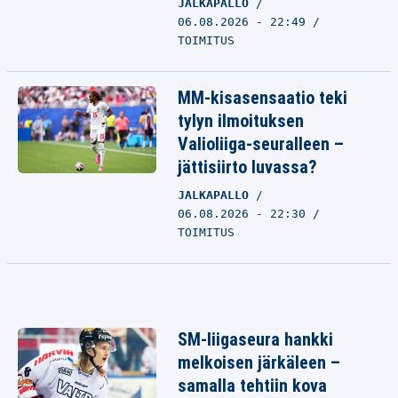
JALKAPALLO
06.08.2026 - 22:49
TOIMITUS
MM-kisasensaatio teki
tylyn ilmoituksen
Valioliiga-seuralleen –
jättisiirto luvassa?
JALKAPALLO
06.08.2026 - 22:30
TOIMITUS
SM-liigaseura hankki
melkoisen järkäleen –
samalla tehtiin kova