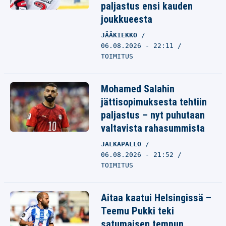
paljastus ensi kauden
joukkueesta
JÄÄKIEKKO
06.08.2026 - 22:11
TOIMITUS
Mohamed Salahin
jättisopimuksesta tehtiin
paljastus – nyt puhutaan
valtavista rahasummista
JALKAPALLO
06.08.2026 - 21:52
TOIMITUS
Aitaa kaatui Helsingissä –
Teemu Pukki teki
satumaisen tempun