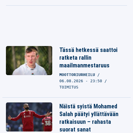
Tässä hetkessä saattoi
ratketa rallin
maailmanmestaruus
MOOTTORIURHEILU
06.08.2026 - 23:50
TOIMITUS
Näistä syistä Mohamed
Salah päätyi yllättävään
ratkaisuun – rahasta
suorat sanat