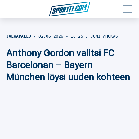
Moottoriurheilu
JALKAPALLO
02.06.2026
- 10:25
JONI AHOKAS
Jääkiekko
Anthony Gordon valitsi FC
Jalkapallo
Barcelonan – Bayern
München löysi uuden kohteen
Yleisurheilu
Talviurheilu
Muu urheilu
SPORTIVO TV