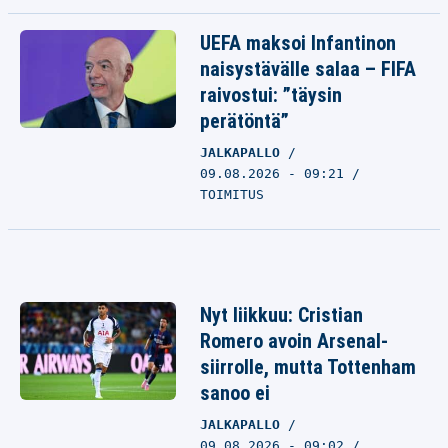
UEFA maksoi Infantinon
naisystävälle salaa – FIFA
raivostui: ”täysin
perätöntä”
JALKAPALLO
09.08.2026 - 09:21
TOIMITUS
Nyt liikkuu: Cristian
Romero avoin Arsenal-
siirrolle, mutta Tottenham
sanoo ei
JALKAPALLO
09.08.2026 - 09:02