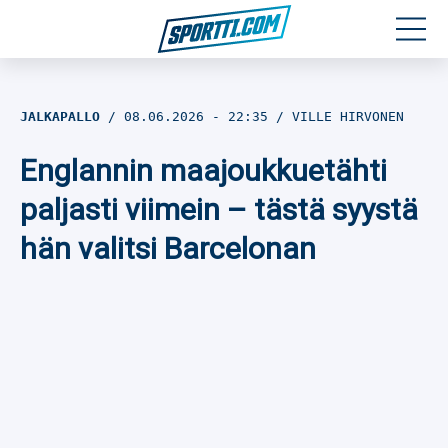
Moottoriurheilu
JALKAPALLO
08.06.2026
- 22:35
VILLE HIRVONEN
Jääkiekko
Englannin maajoukkuetähti
Jalkapallo
paljasti viimein – tästä syystä
hän valitsi Barcelonan
Yleisurheilu
Talviurheilu
Muu urheilu
SPORTIVO TV