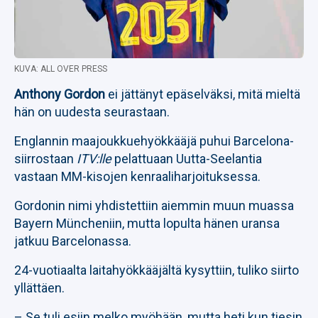
KUVA: ALL OVER PRESS
Anthony Gordon
ei jättänyt epäselväksi, mitä mieltä
hän on uudesta seurastaan.
Englannin maajoukkuehyökkääjä puhui Barcelona-
siirrostaan
ITV:lle
pelattuaan Uutta-Seelantia
vastaan MM-kisojen kenraaliharjoituksessa.
Gordonin nimi yhdistettiin aiemmin muun muassa
Bayern Müncheniin, mutta lopulta hänen uransa
jatkuu Barcelonassa.
24-vuotiaalta laitahyökkääjältä kysyttiin, tuliko siirto
yllättäen.
– Se tuli esiin melko myöhään, mutta heti kun tiesin