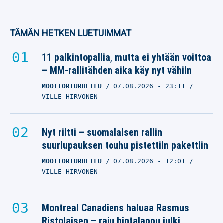
TÄMÄN HETKEN LUETUIMMAT
11 palkintopallia, mutta ei yhtään voittoa
– MM-rallitähden aika käy nyt vähiin
MOOTTORIURHEILU
07.08.2026
- 23:11
VILLE HIRVONEN
Nyt riitti – suomalaisen rallin
suurlupauksen touhu pistettiin pakettiin
MOOTTORIURHEILU
07.08.2026
- 12:01
VILLE HIRVONEN
Montreal Canadiens haluaa Rasmus
Ristolaisen – raju hintalappu julki