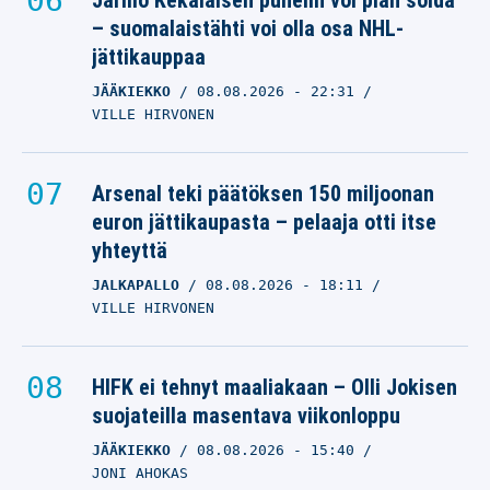
Jarmo Kekäläisen puhelin voi pian soida
– suomalaistähti voi olla osa NHL-
jättikauppaa
JÄÄKIEKKO
08.08.2026
- 22:31
VILLE HIRVONEN
Arsenal teki päätöksen 150 miljoonan
euron jättikaupasta – pelaaja otti itse
yhteyttä
JALKAPALLO
08.08.2026
- 18:11
VILLE HIRVONEN
HIFK ei tehnyt maaliakaan – Olli Jokisen
suojateilla masentava viikonloppu
JÄÄKIEKKO
08.08.2026
- 15:40
JONI AHOKAS