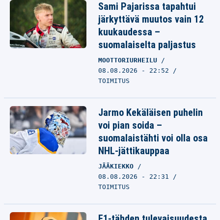
Sami Pajarissa tapahtui
järkyttävä muutos vain 12
kuukaudessa –
suomalaiselta paljastus
MOOTTORIURHEILU
08.08.2026 - 22:52
TOIMITUS
Jarmo Kekäläisen puhelin
voi pian soida –
suomalaistähti voi olla osa
NHL-jättikauppaa
JÄÄKIEKKO
08.08.2026 - 22:31
TOIMITUS
F1-tähden tulevaisuudesta