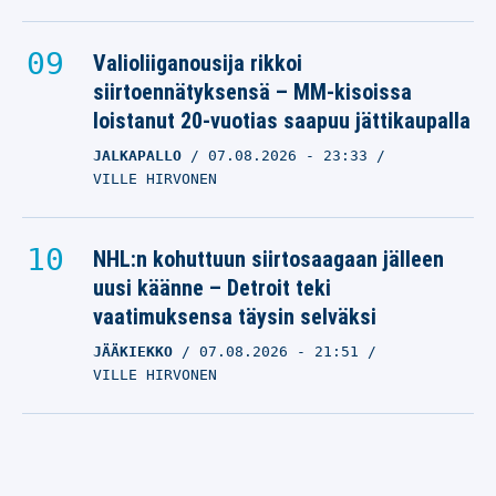
Valioliiganousija rikkoi
siirtoennätyksensä – MM-kisoissa
loistanut 20-vuotias saapuu jättikaupalla
JALKAPALLO
07.08.2026
- 23:33
VILLE HIRVONEN
NHL:n kohuttuun siirtosaagaan jälleen
uusi käänne – Detroit teki
vaatimuksensa täysin selväksi
JÄÄKIEKKO
07.08.2026
- 21:51
VILLE HIRVONEN