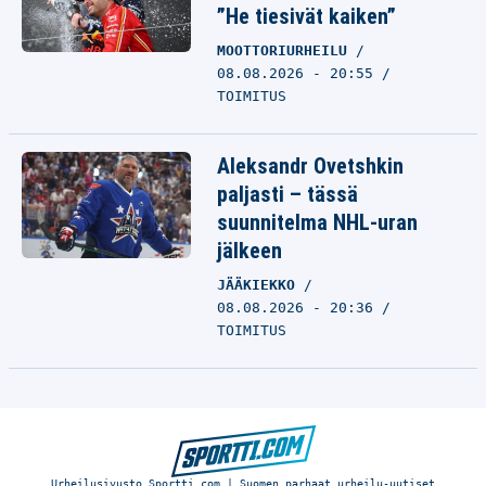
”He tiesivät kaiken”
MOOTTORIURHEILU
08.08.2026 - 20:55
TOIMITUS
Aleksandr Ovetshkin
paljasti – tässä
suunnitelma NHL-uran
jälkeen
JÄÄKIEKKO
08.08.2026 - 20:36
TOIMITUS
Urheilusivusto Sportti.com | Suomen parhaat urheilu-uutiset