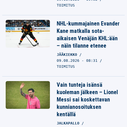
TOIMITUS
NHL-kummajainen Evander
Kane matkalla sota-
aikaisen Venäjän KHL:ään
– näin tilanne etenee
JÄÄKIEKKO
09.08.2026 - 08:31
TOIMITUS
Vain tunteja isänsä
kuoleman jälkeen – Lionel
Messi sai koskettavan
kunnianosoituksen
kentällä
JALKAPALLO