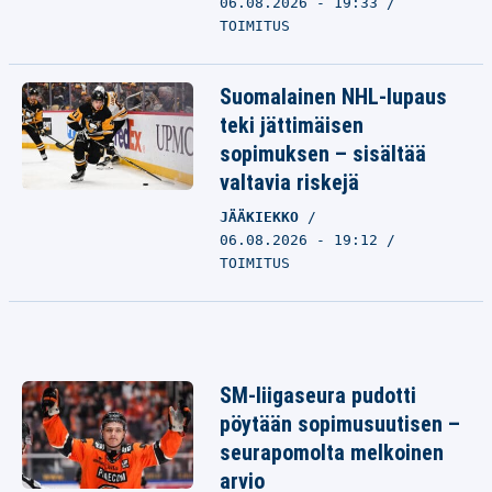
06.08.2026 - 19:33
TOIMITUS
Suomalainen NHL-lupaus
teki jättimäisen
sopimuksen – sisältää
valtavia riskejä
JÄÄKIEKKO
06.08.2026 - 19:12
TOIMITUS
SM-liigaseura pudotti
pöytään sopimusuutisen –
seurapomolta melkoinen
arvio