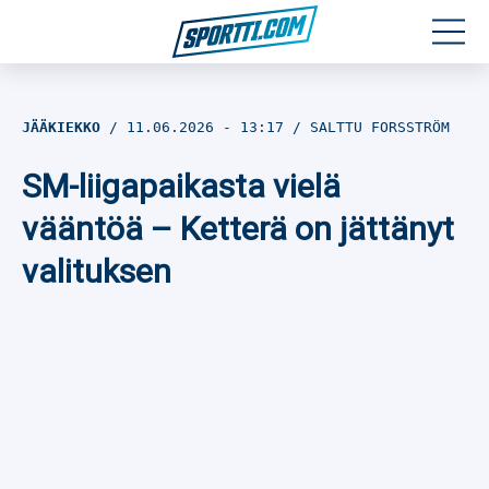
Moottoriurheilu
JÄÄKIEKKO
11.06.2026
- 13:17
SALTTU FORSSTRÖM
Jääkiekko
SM-liigapaikasta vielä
Jalkapallo
vääntöä – Ketterä on jättänyt
valituksen
Yleisurheilu
Talviurheilu
Muu urheilu
SPORTIVO TV