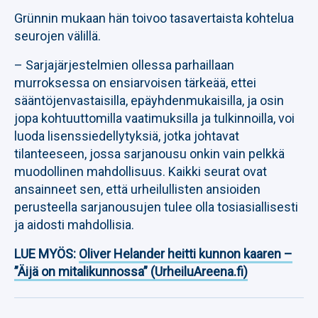
Grünnin mukaan hän toivoo tasavertaista kohtelua
seurojen välillä.
– Sarjajärjestelmien ollessa parhaillaan
murroksessa on ensiarvoisen tärkeää, ettei
sääntöjenvastaisilla, epäyhdenmukaisilla, ja osin
jopa kohtuuttomilla vaatimuksilla ja tulkinnoilla, voi
luoda lisenssiedellytyksiä, jotka johtavat
tilanteeseen, jossa sarjanousu onkin vain pelkkä
muodollinen mahdollisuus. Kaikki seurat ovat
ansainneet sen, että urheilullisten ansioiden
perusteella sarjanousujen tulee olla tosiasiallisesti
ja aidosti mahdollisia.
LUE MYÖS:
Oliver Helander heitti kunnon kaaren –
”Äijä on mitalikunnossa” (UrheiluAreena.fi)