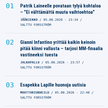
Patrik Laineelle povataan tylyä kohtaloa
– ”Ei välttämättä muuta vaihtoehtoa”
JÄÄKIEKKO
05.08.2026
- 23:34
SALTTU FORSSTRÖM
Gianni Infantino yrittää kaikin keinoin
pitää kiinni vallasta – tarjosi MM-finaalia
vastineeksi tuesta
JALKAPALLO
05.08.2026
- 23:57
SALTTU FORSSTRÖM
Esapekka Lapille huonoja uutisia
MOOTTORIURHEILU
05.08.2026
- 22:48
SALTTU FORSSTRÖM