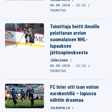
06.08.2026 - 21:31
TOIMITUS
Toimittaja heitti ilmoille
pelottavan arvion
suomalaisen NHL-
lupauksen
jättisopimuksesta
JÄÄKIEKKO
06.08.2026 - 21:12
TOIMITUS
FC Inter otti ison voiton
eurokentillä – lopussa
nähtiin draamaa
JALKAPALLO