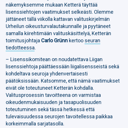
näkemyksemme mukaan Ketterä täyttää
lisenssiehtojen vaatimukset selkeästi. Olemme
jättäneet tällä viikolla kattavan valituskirjelmän
Urheilun oikeusturvalautakunnalle ja pyytäneet
samalla kiirehtimään valituskäsittelyä, Ketterän
toimitusjohtaja
Carlo Grünn
kertoo
seuran
tiedotteessa
.
– Lisenssikomitean on noudatettava Liigan
lisenssiehtoja päättäessään liigalisensseistä sekä
kohdeltava seuroja yhdenvertaisesti
päätöksissään. Katsomme, että nämä vaatimukset
eivät ole toteutuneet Ketterän kohdalla.
Valitusprosessin tavoitteena on varmistaa
oikeudenmukaisuuden ja tasapuolisuuden
toteutuminen sekä tässä hetkessä että
tulevaisuudessa seurojen tavoitellessa paikkaa
korkeimmalla sarjatasolla.