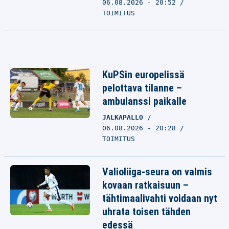
06.08.2026 - 20:52
TOIMITUS
KuPSin europelissä
pelottava tilanne –
ambulanssi paikalle
JALKAPALLO
06.08.2026 - 20:28
TOIMITUS
Valioliiga-seura on valmis
kovaan ratkaisuun –
tähtimaalivahti voidaan nyt
uhrata toisen tähden
edessä