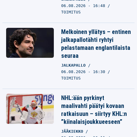
06.08.2026 - 16:48
TOIMITUS
Melkoinen yllätys – entinen
jalkapallotähti ryhtyi
pelastamaan englantilaista
seuraa
JALKAPALLO
06.08.2026 - 16:30
TOIMITUS
NHL:ään pyrkinyt
maalivahti päätyi kovaan
ratkaisuun – siirtyy KHL:n
”kiinalaisjoukkueeseen”
JÄÄKIEKKO