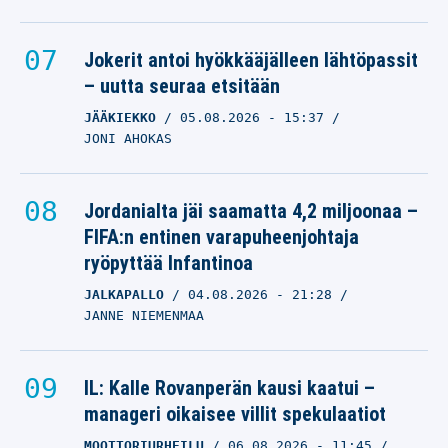
Jokerit antoi hyökkääjälleen lähtöpassit
– uutta seuraa etsitään
JÄÄKIEKKO
05.08.2026
- 15:37
JONI AHOKAS
Jordanialta jäi saamatta 4,2 miljoonaa –
FIFA:n entinen varapuheenjohtaja
ryöpyttää Infantinoa
JALKAPALLO
04.08.2026
- 21:28
JANNE NIEMENMAA
IL: Kalle Rovanperän kausi kaatui –
manageri oikaisee villit spekulaatiot
MOOTTORIURHEILU
06.08.2026
- 11:45