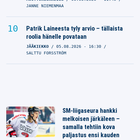
JANNE NIEMENMAA
Patrik Laineesta tyly arvio – tällaista
roolia hänelle povataan
JÄÄKIEKKO
05.08.2026
- 16:30
SALTTU FORSSTRÖM
SM-liigaseura hankki
melkoisen järkäleen –
samalla tehtiin kova
paljastus ensi kauden