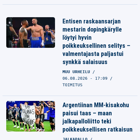
Entisen raskaansarjan
mestarin dopingkärylle
löytyi hyvin
poikkeuksellinen selitys –
valmentajasta paljastui
synkkä salaisuus
MUU URHEILU
06.08.2026 - 17:09
TOIMITUS
Argentiinan MM-kisakohu
paisui taas – maan
jalkapalloliitto teki
poikkeuksellisen ratkaisun
JALKAPALLO