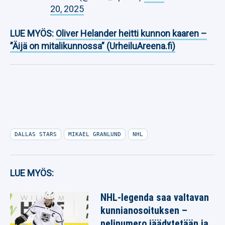
20, 2025
LUE MYÖS:
Oliver Helander heitti kunnon kaaren –
”Äijä on mitalikunnossa” (UrheiluAreena.fi)
DALLAS STARS
MIKAEL GRANLUND
NHL
LUE MYÖS:
NHL-legenda saa valtavan
kunnianosoituksen –
pelinumero jäädytetään ja