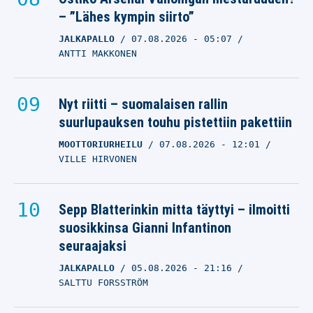
– ”Lähes kympin siirto”
JALKAPALLO
07.08.2026
- 05:07
ANTTI MAKKONEN
Nyt riitti – suomalaisen rallin
suurlupauksen touhu pistettiin pakettiin
MOOTTORIURHEILU
07.08.2026
- 12:01
VILLE HIRVONEN
Sepp Blatterinkin mitta täyttyi – ilmoitti
suosikkinsa Gianni Infantinon
seuraajaksi
JALKAPALLO
05.08.2026
- 21:16
SALTTU FORSSTRÖM