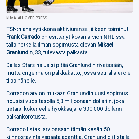
KUVA: ALL OVER PRESS
TSN:n analyytikkona aktiiviuransa jälkeen toiminut
Frank Carrado
on esittänyt kovan arvion NHL:ssä
tällä hetkellä ilman sopimusta olevan
Mikael
Granlundin
, 33, tulevasta palkasta.
Dallas Stars haluaisi pitää Granlundin riveissään,
mutta ongelma on palkkakatto, jossa seuralla ei ole
tilaa hänelle.
Corradon arvion mukaan Granlundin uusi sopimus
nousisi vuositasolla 5,3 miljoonaan dollariin, joka
tietäisi kokeneelle hyökkääjälle 300 000 dollarin
palkankorotusta.
Corrado listasi arviossaan tämän kesän 50
kiinnostavinta vapaata agenttia. Granlund oli listalla