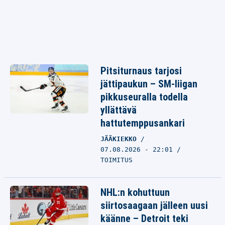
Pitsiturnaus tarjosi
jättipaukun – SM-liigan
pikkuseuralla todella
yllättävä
hattutemppusankari
JÄÄKIEKKO
07.08.2026 - 22:01
TOIMITUS
NHL:n kohuttuun
siirtosaagaan jälleen uusi
käänne – Detroit teki