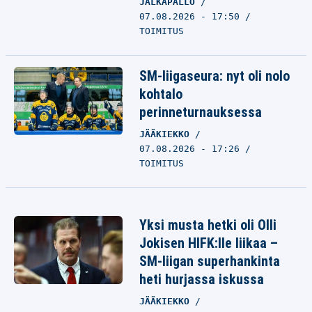
JALKAPALLO
07.08.2026 - 17:50
TOIMITUS
SM-liigaseura: nyt oli nolo
kohtalo
perinneturnauksessa
JÄÄKIEKKO
07.08.2026 - 17:26
TOIMITUS
Yksi musta hetki oli Olli
Jokisen HIFK:lle liikaa –
SM-liigan superhankinta
heti hurjassa iskussa
JÄÄKIEKKO