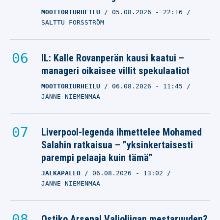
MOOTTORIURHEILU
05.08.2026
- 22:16
SALTTU FORSSTRÖM
IL: Kalle Rovanperän kausi kaatui –
manageri oikaisee villit spekulaatiot
MOOTTORIURHEILU
06.08.2026
- 11:45
JANNE NIEMENMAA
Liverpool-legenda ihmettelee Mohamed
Salahin ratkaisua – ”yksinkertaisesti
parempi pelaaja kuin tämä”
JALKAPALLO
06.08.2026
- 13:02
JANNE NIEMENMAA
Ostiko Arsenal Valioliigan mestaruuden?