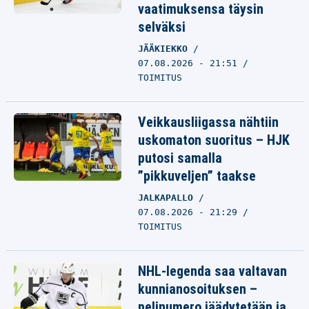
vaatimuksensa täysin
selväksi
JÄÄKIEKKO
07.08.2026 - 21:51
TOIMITUS
Veikkausliigassa nähtiin
uskomaton suoritus – HJK
putosi samalla
”pikkuveljen” taakse
JALKAPALLO
07.08.2026 - 21:29
TOIMITUS
NHL-legenda saa valtavan
kunnianosoituksen –
pelinumero jäädytetään ja