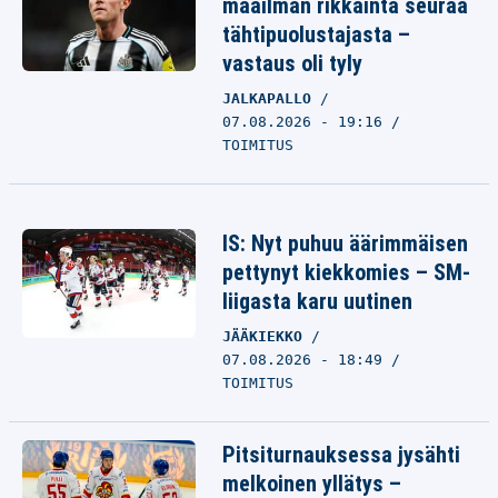
maailman rikkainta seuraa
tähtipuolustajasta –
vastaus oli tyly
JALKAPALLO
07.08.2026 - 19:16
TOIMITUS
IS: Nyt puhuu äärimmäisen
pettynyt kiekkomies – SM-
liigasta karu uutinen
JÄÄKIEKKO
07.08.2026 - 18:49
TOIMITUS
Pitsiturnauksessa jysähti
melkoinen yllätys –