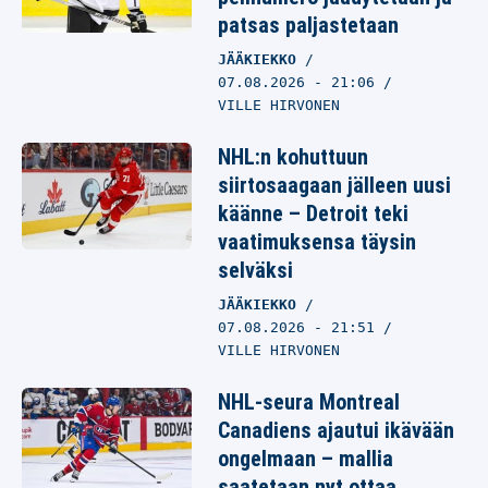
patsas paljastetaan
JÄÄKIEKKO
07.08.2026
- 21:06
VILLE HIRVONEN
NHL:n kohuttuun
siirtosaagaan jälleen uusi
käänne – Detroit teki
vaatimuksensa täysin
selväksi
JÄÄKIEKKO
07.08.2026
- 21:51
VILLE HIRVONEN
NHL-seura Montreal
Canadiens ajautui ikävään
ongelmaan – mallia
saatetaan nyt ottaa