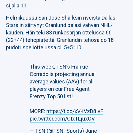
sijalla 11.
Helmikuussa San Jose Sharksin riveistä Dallas
Starsiin siirtynyt Granlund pelasi vahvan NHL-
kauden. Hän teki 83 runkosarjan ottelussa 66
(22+44) tehopistettä. Granlundin tehosaldo 18
pudotuspeliottelussa oli 5+5=10.
This week, TSN’s Frankie
Corrado is projecting annual
average values (AAV) for all
players on our Free Agent
Frenzy Top 50 list!
MORE:
https://t.co/xVKVzD8jvF
pic.twitter.com/CIxTLjuxCV
— TSN (@TSN_Sports)
June