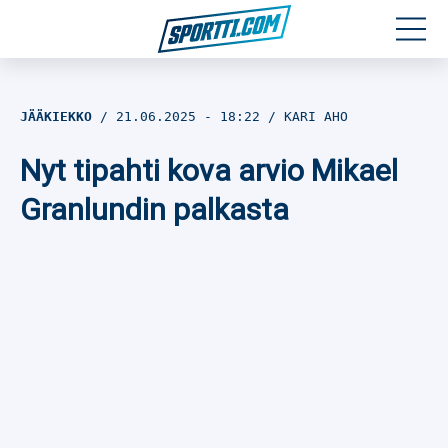
Moottoriurheilu
JÄÄKIEKKO
21.06.2025
- 18:22
KARI AHO
Jääkiekko
Nyt tipahti kova arvio Mikael
Jalkapallo
Granlundin palkasta
Yleisurheilu
Talviurheilu
Muu urheilu
SPORTIVO TV