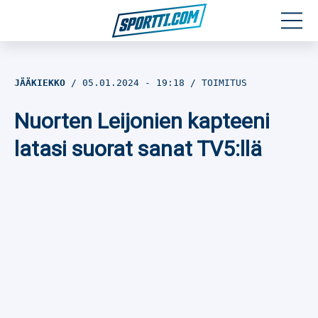
Moottoriurheilu
JÄÄKIEKKO
05.01.2024
- 19:18
TOIMITUS
Jääkiekko
Nuorten Leijonien kapteeni
Jalkapallo
latasi suorat sanat TV5:llä
Yleisurheilu
Talviurheilu
Muu urheilu
SPORTIVO TV