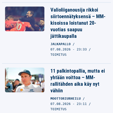
Valioliiganousija rikkoi
siirtoennätyksensä – MM-
kisoissa loistanut 20-
vuotias saapuu
jättikaupalla
JALKAPALLO
07.08.2026 - 23:33
TOIMITUS
11 palkintopallia, mutta ei
yhtään voittoa – MM-
rallitähden aika käy nyt
vähiin
MOOTTORIURHEILU
07.08.2026 - 23:11
TOIMITUS