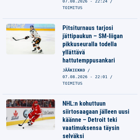
07.08.2026 - 22:24
TOIMITUS
Pitsiturnaus tarjosi
jättipaukun – SM-liigan
pikkuseuralla todella
yllättävä
hattutemppusankari
JÄÄKIEKKO
07.08.2026 - 22:01
TOIMITUS
NHL:n kohuttuun
siirtosaagaan jälleen uusi
käänne – Detroit teki
vaatimuksensa täysin
selväksi