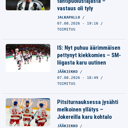
tähtipuolustajasta –
vastaus oli tyly
JALKAPALLO
07.08.2026 - 19:16
TOIMITUS
IS: Nyt puhuu äärimmäisen
pettynyt kiekkomies – SM-
liigasta karu uutinen
JÄÄKIEKKO
07.08.2026 - 18:49
TOIMITUS
Pitsiturnauksessa jysähti
melkoinen yllätys –
Jokereilla karu kohtalo
JÄÄKIEKKO