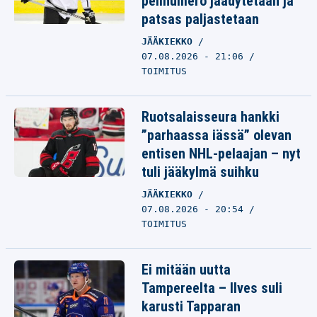
pelinumero jäädytetään ja
patsas paljastetaan
JÄÄKIEKKO
07.08.2026 - 21:06
TOIMITUS
Ruotsalaisseura hankki
”parhaassa iässä” olevan
entisen NHL-pelaajan – nyt
tuli jääkylmä suihku
JÄÄKIEKKO
07.08.2026 - 20:54
TOIMITUS
Ei mitään uutta
Tampereelta – Ilves suli
karusti Tapparan