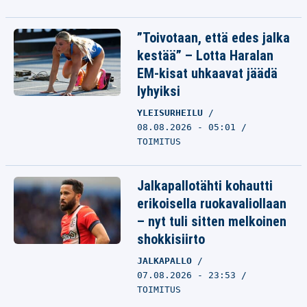
”Toivotaan, että edes jalka
kestää” – Lotta Haralan
EM-kisat uhkaavat jäädä
lyhyiksi
YLEISURHEILU
08.08.2026 - 05:01
TOIMITUS
Jalkapallotähti kohautti
erikoisella ruokavaliollaan
– nyt tuli sitten melkoinen
shokkisiirto
JALKAPALLO
07.08.2026 - 23:53
TOIMITUS