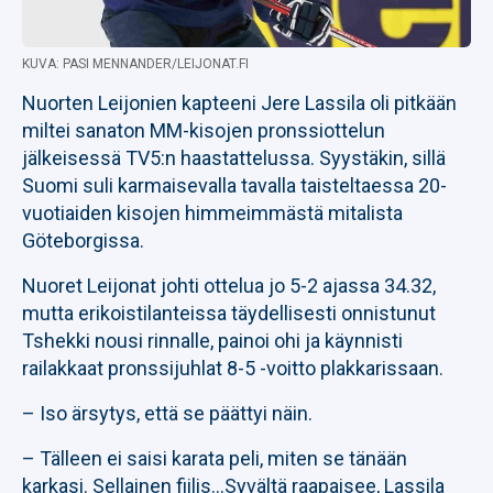
KUVA: PASI MENNANDER/LEIJONAT.FI
Nuorten Leijonien kapteeni Jere Lassila oli pitkään
miltei sanaton MM-kisojen pronssiottelun
jälkeisessä TV5:n haastattelussa. Syystäkin, sillä
Suomi suli karmaisevalla tavalla taisteltaessa 20-
vuotiaiden kisojen himmeimmästä mitalista
Göteborgissa.
Nuoret Leijonat johti ottelua jo 5-2 ajassa 34.32,
mutta erikoistilanteissa täydellisesti onnistunut
Tshekki nousi rinnalle, painoi ohi ja käynnisti
railakkaat pronssijuhlat 8-5 -voitto plakkarissaan.
– Iso ärsytys, että se päättyi näin.
– Tälleen ei saisi karata peli, miten se tänään
karkasi. Sellainen fiilis…Syvältä raapaisee, Lassila