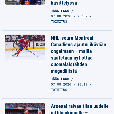
käsittelyssä
JÄÄKIEKKO
07.08.2026 - 20:39
TOIMITUS
NHL-seura Montreal
Canadiens ajautui ikävään
ongelmaan – mallia
saatetaan nyt ottaa
suomalaistähden
megadiilistä
JÄÄKIEKKO
07.08.2026 - 20:13
TOIMITUS
Arsenal raivaa tilaa uudelle
jättihankinnalle –