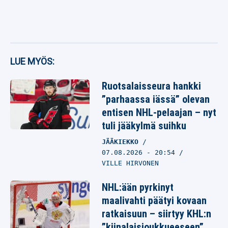
LUE MYÖS:
Ruotsalaisseura hankki
”parhaassa iässä” olevan
entisen NHL-pelaajan – nyt
tuli jääkylmä suihku
JÄÄKIEKKO
07.08.2026
- 20:54
VILLE HIRVONEN
NHL:ään pyrkinyt
maalivahti päätyi kovaan
ratkaisuun – siirtyy KHL:n
”kiinalaisjoukkueeseen”