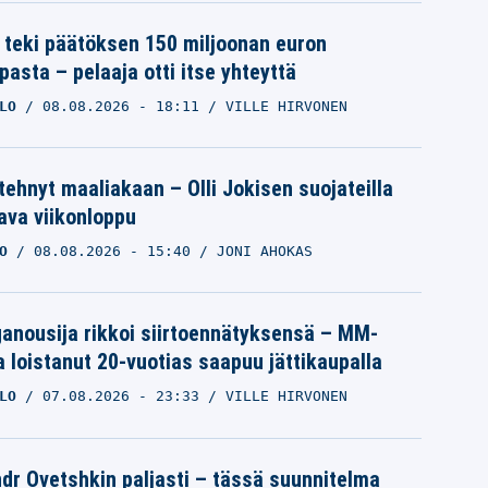
 teki päätöksen 150 miljoonan euron
pasta – pelaaja otti itse yhteyttä
LO
08.08.2026
- 18:11
VILLE HIRVONEN
 tehnyt maaliakaan – Olli Jokisen suojateilla
va viikonloppu
O
08.08.2026
- 15:40
JONI AHOKAS
iganousija rikkoi siirtoennätyksensä – MM-
a loistanut 20-vuotias saapuu jättikaupalla
LO
07.08.2026
- 23:33
VILLE HIRVONEN
dr Ovetshkin paljasti – tässä suunnitelma