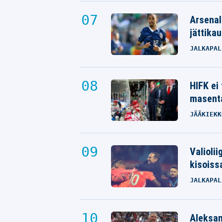
Arsenal
jättikau
JALKAPAL
HIFK ei
masenta
JÄÄKIEKK
Valioli
kisoiss
JALKAPAL
Aleksan