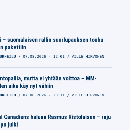
tti – suomalaisen rallin suurlupauksen touhu
in pakettiin
URHEILU
07.08.2026
- 12:01
VILLE HIRVONEN
intopallia, mutta ei yhtään voittoa – MM-
den aika käy nyt vähiin
URHEILU
07.08.2026
- 23:11
VILLE HIRVONEN
l Canadiens haluaa Rasmus Ristolaisen – raju
pu julki