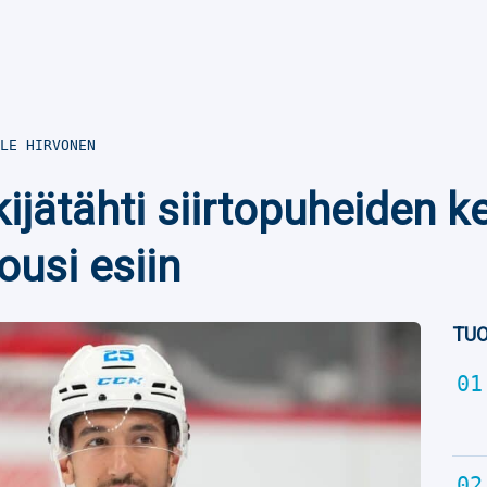
LE HIRVONEN
jätähti siirtopuheiden ke
usi esiin
TUO