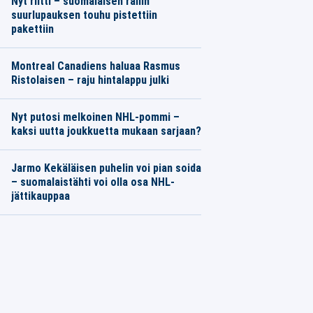
Nyt riitti – suomalaisen rallin
suurlupauksen touhu pistettiin
pakettiin
Montreal Canadiens haluaa Rasmus
Ristolaisen – raju hintalappu julki
Nyt putosi melkoinen NHL-pommi –
kaksi uutta joukkuetta mukaan sarjaan?
Jarmo Kekäläisen puhelin voi pian soida
– suomalaistähti voi olla osa NHL-
jättikauppaa