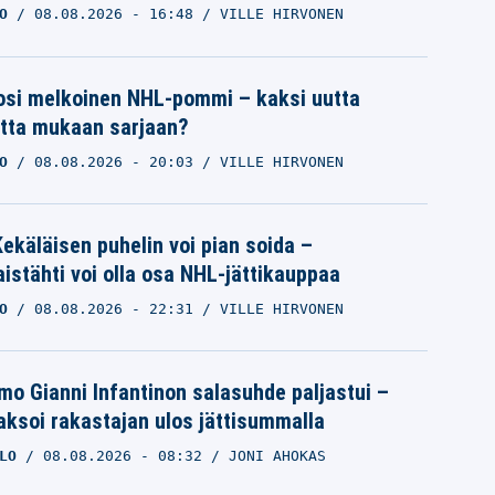
O
08.08.2026
- 16:48
VILLE HIRVONEN
osi melkoinen NHL-pommi – kaksi uutta
tta mukaan sarjaan?
O
08.08.2026
- 20:03
VILLE HIRVONEN
ekäläisen puhelin voi pian soida –
istähti voi olla osa NHL-jättikauppaa
O
08.08.2026
- 22:31
VILLE HIRVONEN
mo Gianni Infantinon salasuhde paljastui –
ksoi rakastajan ulos jättisummalla
LO
08.08.2026
- 08:32
JONI AHOKAS