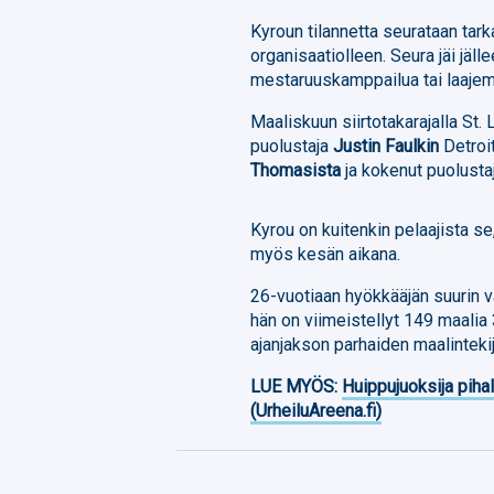
Kyroun tilannetta seurataan tark
organisaatiolleen. Seura jäi jäll
mestaruuskamppailua tai laaje
Maaliskuun siirtotakarajalla St.
puolustaja
Justin Faulkin
Detroi
Thomasista
ja kokenut puolusta
Kyrou on kuitenkin pelaajista se
myös kesän aikana.
26-vuotiaan hyökkääjän suurin 
hän on viimeistellyt 149 maali
ajanjakson parhaiden maalinteki
LUE MYÖS:
Huippujuoksija piha
(UrheiluAreena.fi)