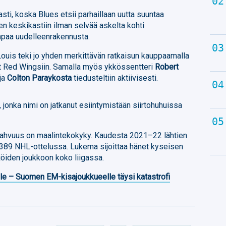
asti, koska Blues etsii parhaillaan uutta suuntaa
een keskikastiin ilman selvää askelta kohti
mpaa uudelleenrakennusta.
 Louis teki jo yhden merkittävän ratkaisun kauppaamalla
t Red Wingsiin. Samalla myös ykkössentteri
Robert
ja
Colton Paraykosta
tiedusteltiin aktiivisesti.
, jonka nimi on jatkanut esiintymistään siirtohuhuissa
vahvuus on maalintekokyky. Kaudesta 2021–22 lähtien
a 389 NHL-ottelussa. Lukema sijoittaa hänet kyseisen
jöiden joukkoon koko liigassa.
lle – Suomen EM-kisajoukkueelle täysi katastrofi