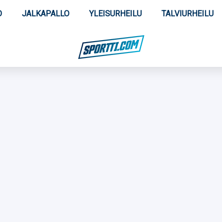
O
JALKAPALLO
YLEISURHEILU
TALVIURHEILU