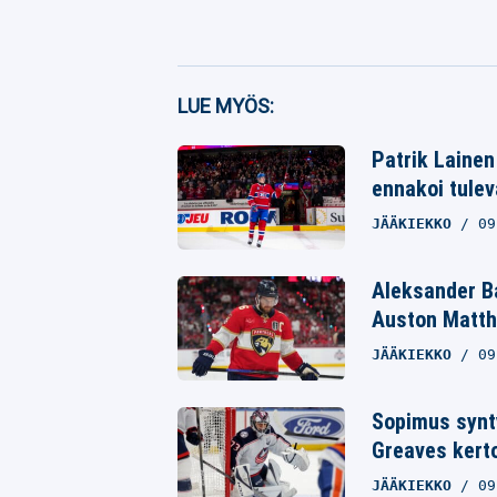
Facebook
LUE MYÖS:
Twitter
Patrik Lainen
ennakoi tule
Whatsapp
JÄÄKIEKKO
09
Aleksander Ba
Auston Matt
JÄÄKIEKKO
09
Sopimus synty
Greaves kerto
JÄÄKIEKKO
09