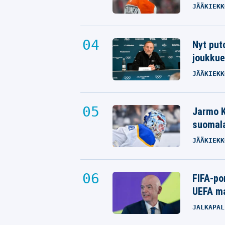
JÄÄKIEKK
Nyt put
joukkue
JÄÄKIEKK
Jarmo K
suomala
JÄÄKIEKK
FIFA-po
UEFA ma
JALKAPAL