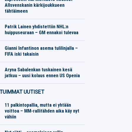
Allsvenskanin kärkijoukkueen
tähtäimeen
Jalkapallo
09.08.2026
Toimitus
Patrik Lainen yhdistettiin NHL:n
huippuseuraan – GM ennakoi tulevaa
Jääkiekko
09.08.2026
Toimitus
Gianni Infantinon asema tulilinjalla –
FIFA iski takaisin
Jalkapallo
09.08.2026
Toimitus
Aryna Sabalenkan tuskainen kesä
jatkuu – uusi kolaus ennen US Openia
Muu urheilu
09.08.2026
Toimitus
TUIMMAT UUTISET
11 palkintopallia, mutta ei yhtään
voittoa – MM-rallitähden aika käy nyt
vähiin