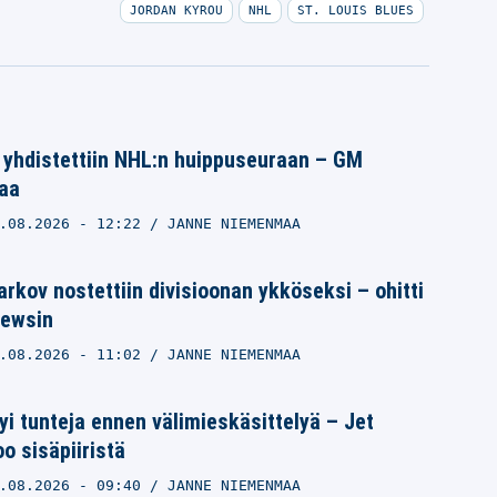
JORDAN KYROU
NHL
ST. LOUIS BLUES
 yhdistettiin NHL:n huippuseuraan – GM
vaa
.08.2026
- 12:22
JANNE NIEMENMAA
rkov nostettiin divisioonan ykköseksi – ohitti
hewsin
.08.2026
- 11:02
JANNE NIEMENMAA
i tunteja ennen välimieskäsittelyä – Jet
o sisäpiiristä
.08.2026
- 09:40
JANNE NIEMENMAA