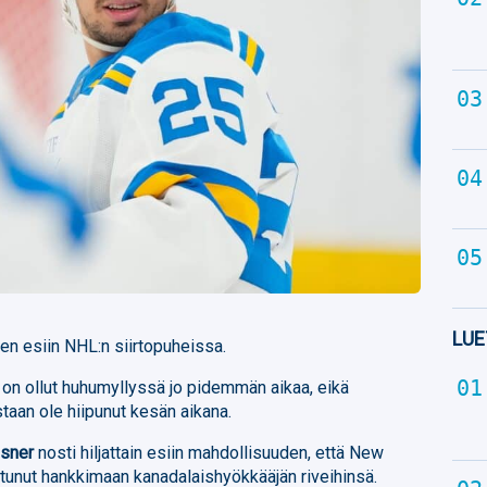
LUE
en esiin NHL:n siirtopuheissa.
ä on ollut huhumyllyssä jo pidemmän aikaa, eikä
taan ole hiipunut kesän aikana.
osner
nosti hiljattain esiin mahdollisuuden, että New
ostunut hankkimaan kanadalaishyökkääjän riveihinsä.