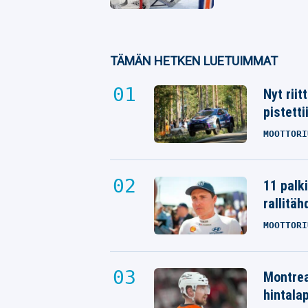
TÄMÄN HETKEN LUETUIMMAT
Nyt rii
pistetti
MOOTTORI
11 palk
rallitäh
MOOTTORI
Montrea
hintalap