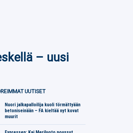
skellä – uusi
REIMMAT UUTISET
Nuori jalkapalloilija kuoli törmättyään
betoniseinään – FA kieltää nyt kovat
muurit
Jalkapallo
09.08.2026
Toimitus
Expressen: Kai Meriluoto noussut