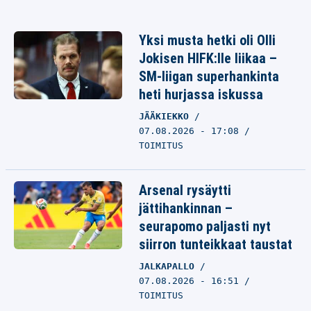
Yksi musta hetki oli Olli
Jokisen HIFK:lle liikaa –
SM-liigan superhankinta
heti hurjassa iskussa
JÄÄKIEKKO
07.08.2026 - 17:08
TOIMITUS
Arsenal rysäytti
jättihankinnan –
seurapomo paljasti nyt
siirron tunteikkaat taustat
JALKAPALLO
07.08.2026 - 16:51
TOIMITUS