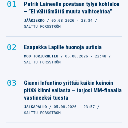
Patrik Laineelle povataan tylyä kohtaloa
– ”Ei välttämättä muuta vaihtoehtoa”
JÄÄKIEKKO
05.08.2026
- 23:34
SALTTU FORSSTRÖM
Esapekka Lapille huonoja uutisia
MOOTTORIURHEILU
05.08.2026
- 22:48
SALTTU FORSSTRÖM
Gianni Infantino yrittää kaikin keinoin
pitää kiinni vallasta – tarjosi MM-finaalia
vastineeksi tuesta
JALKAPALLO
05.08.2026
- 23:57
SALTTU FORSSTRÖM