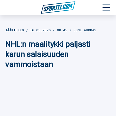
Moottoriurheilu
JÄÄKIEKKO
16.05.2026
- 08:45
JONI AHOKAS
Jääkiekko
NHL:n maalitykki paljasti
Jalkapallo
karun salaisuuden
vammoistaan
Yleisurheilu
Talviurheilu
Muu urheilu
SPORTIVO TV