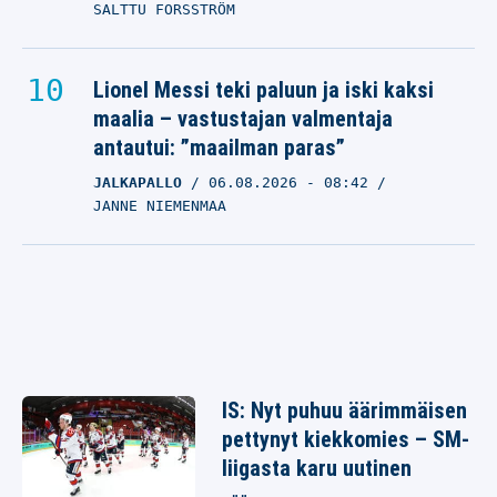
SALTTU FORSSTRÖM
Lionel Messi teki paluun ja iski kaksi
maalia – vastustajan valmentaja
antautui: ”maailman paras”
JALKAPALLO
06.08.2026
- 08:42
JANNE NIEMENMAA
IS: Nyt puhuu äärimmäisen
pettynyt kiekkomies – SM-
liigasta karu uutinen