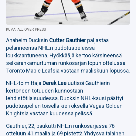
KUVA: ALL OVER PRESS
Anaheim Ducksin
Cutter Gauthier
paljastaa
pelanneensa NHL:n pudotuspeleissä
loukkaantuneena. Hyökkääjä kertoo kärsineensä
selkärankamurtuman runkosarjan lopun ottelussa
Toronto Maple Leafsia vastaan maaliskuun lopussa.
NHL-toimittaja
Derek Lee
uutisoi Gauthierin
kertoneen totuuden kunnostaan
lehdistötilaisuudessa. Ducksin NHL-kausi päättyi
pudotuspelien toisella kierroksella Vegas Golden
Knightsia vastaan kuudessa pelissä.
Gauthier, 22, paukutti NHL:n runkosarjassa 76
otteluun 41 maalia ja 69 pistettä Yhdysvaltalainen