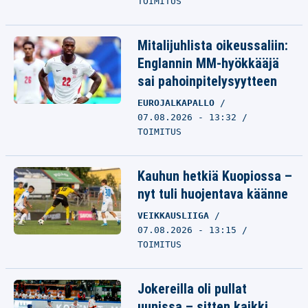
TOIMITUS
Mitalijuhlista oikeussaliin:
Englannin MM-hyökkääjä
sai pahoinpitelysyytteen
EUROJALKAPALLO
07.08.2026 - 13:32
TOIMITUS
Kauhun hetkiä Kuopiossa –
nyt tuli huojentava käänne
VEIKKAUSLIIGA
07.08.2026 - 13:15
TOIMITUS
Jokereilla oli pullat
uunissa – sitten kaikki