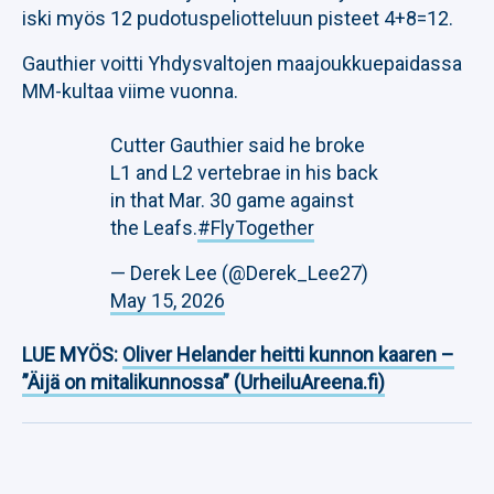
iski myös 12 pudotuspeliotteluun pisteet 4+8=12.
Gauthier voitti Yhdysvaltojen maajoukkuepaidassa
MM-kultaa viime vuonna.
Cutter Gauthier said he broke
L1 and L2 vertebrae in his back
in that Mar. 30 game against
the Leafs.
#FlyTogether
— Derek Lee (@Derek_Lee27)
May 15, 2026
LUE MYÖS:
Oliver Helander heitti kunnon kaaren –
”Äijä on mitalikunnossa” (UrheiluAreena.fi)