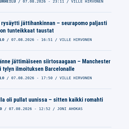
URHEILU
07.08.2026
- 23:11
VILLE HIRVONEN
 rysäytti jättihankinnan – seurapomo paljasti
ron tunteikkaat taustat
LO
07.08.2026
- 16:51
VILLE HIRVONEN
änne jättimäiseen siirtosaagaan – Manchester
i tylyn ilmoituksen Barcelonalle
LO
07.08.2026
- 17:50
VILLE HIRVONEN
la oli pullat uunissa – sitten kaikki romahti
O
07.08.2026
- 12:52
JONI AHOKAS