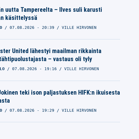
än uutta Tampereelta – Ilves suli karusti
n käsittelyssä
O
07.08.2026
- 20:39
VILLE HIRVONEN
ter United lähestyi maailman rikkainta
tähtipuolustajasta – vastaus oli tyly
LO
07.08.2026
- 19:16
VILLE HIRVONEN
 Jokinen teki ison paljastuksen HIFK:n ikuisesta
asta
O
07.08.2026
- 19:29
VILLE HIRVONEN