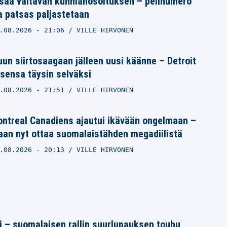
saa valtavan kunnianosoituksen – pelinumero
a patsas paljastetaan
.08.2026
- 21:06
VILLE HIRVONEN
un siirtosaagaan jälleen uusi käänne – Detroit
sensa täysin selväksi
.08.2026
- 21:51
VILLE HIRVONEN
ntreal Canadiens ajautui ikävään ongelmaan –
aan nyt ottaa suomalaistähden megadiilistä
.08.2026
- 20:13
VILLE HIRVONEN
tti – suomalaisen rallin suurlupauksen touhu