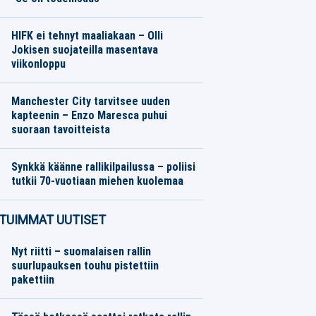
Formula 1
08.08.2026
Toimitus
HIFK ei tehnyt maaliakaan – Olli
Jokisen suojateilla masentava
viikonloppu
SM-liiga
08.08.2026
Toimitus
Manchester City tarvitsee uuden
kapteenin – Enzo Maresca puhui
suoraan tavoitteista
Eurojalkapallo
08.08.2026
Toimitus
Synkkä käänne rallikilpailussa – poliisi
tutkii 70-vuotiaan miehen kuolemaa
Ralli
08.08.2026
Toimitus
TUIMMAT UUTISET
Nyt riitti – suomalaisen rallin
suurlupauksen touhu pistettiin
pakettiin