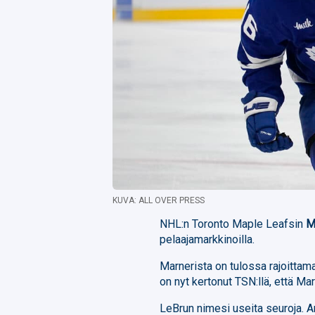
KUVA: ALL OVER PRESS
NHL:n Toronto Maple Leafsin
M
pelaajamarkkinoilla.
Marnerista on tulossa rajoittam
on nyt kertonut TSN:llä, että Ma
LeBrun nimesi useita seuroja. 