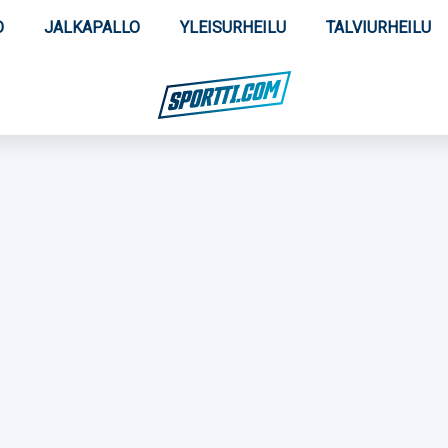
O
JALKAPALLO
YLEISURHEILU
TALVIURHEILU