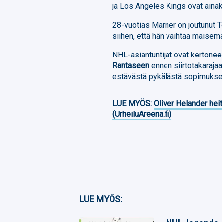
ja Los Angeles Kings ovat aina
28-vuotias Marner on joutunut T
siihen, että hän vaihtaa maisem
NHL-asiantuntijat ovat kertonee
Rantaseen
ennen siirtotakaraja
estävästä pykälästä sopimuks
LUE MYÖS:
Oliver Helander heit
(UrheiluAreena.fi)
Facebook
LUE MYÖS:
Twitter