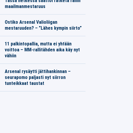
Tässä hetkessä saattoi ratketa rallin
maailmanmestaruus
Ostiko Arsenal Valioliigan
mestaruuden? – ”Lähes kympin siirto”
11 palkintopallia, mutta ei yhtään
voittoa – MM-rallitähden aika käy nyt
vähiin
Arsenal rysäytti jättihankinnan –
seurapomo paljasti nyt siirron
tunteikkaat taustat