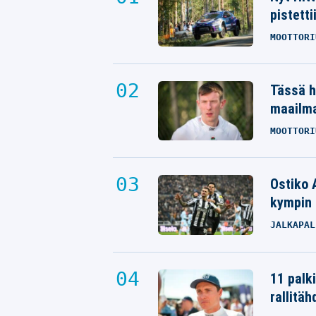
pistetti
MOOTTORI
Tässä h
maailm
MOOTTORI
Ostiko 
kympin 
JALKAPAL
11 palk
rallitäh