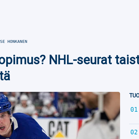
SE HONKANEN
pimus? NHL-seurat taist
tä
TUO