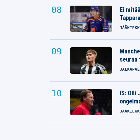
Ei mitä
Tappara
JÄÄKIEKK
Manches
seuraa 
JALKAPAL
IS: Olli
ongelm
JÄÄKIEKK