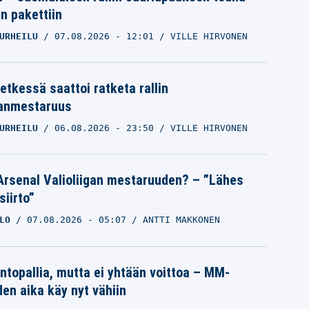
in pakettiin
URHEILU
07.08.2026
- 12:01
VILLE HIRVONEN
etkessä saattoi ratketa rallin
anmestaruus
URHEILU
06.08.2026
- 23:50
VILLE HIRVONEN
Arsenal Valioliigan mestaruuden? – ”Lähes
siirto”
LO
07.08.2026
- 05:07
ANTTI MAKKONEN
intopallia, mutta ei yhtään voittoa – MM-
den aika käy nyt vähiin