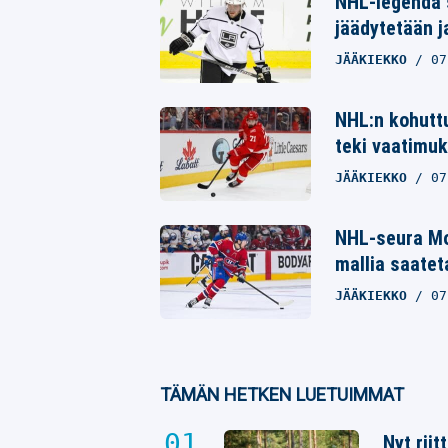
NHL-legenda 
jäädytetään j
Whatsapp
JÄÄKIEKKO
07
NHL:n kohuttu
teki vaatimuk
JÄÄKIEKKO
07
NHL-seura Mo
mallia saatet
JÄÄKIEKKO
07
TÄMÄN HETKEN LUETUIMMAT
Nyt rii