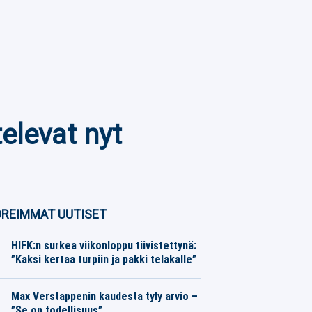
elevat nyt
REIMMAT UUTISET
HIFK:n surkea viikonloppu tiivistettynä:
”Kaksi kertaa turpiin ja pakki telakalle”
Jääkiekko
08.08.2026
Toimitus
Max Verstappenin kaudesta tyly arvio –
”Se on todellisuus”