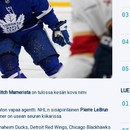
LUE
itch Marnerista
on tulossa kesän kova nimi
aton vapaa agentti. NHL:n sisäpiiriläinen
Pierre LeBrun
rner on usean seuran kiikarissa.
Anaheim Ducks, Detroit Red Wings, Chicago Blackhawks