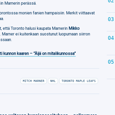
kin Marnerin perässä.
orontossa monien fanien hampaisiin. Merkit viittaavat
aa.
t, että Toronto halusi kaupata Marnerin
Mikko
a. Marner ei kuitenkaan suostunut luopumaan siirron
essaan.
ti kunnon kaaren – ”Äijä on mitalikunnossa”
MITCH MARNER
NHL
TORONTO MAPLE LEAFS