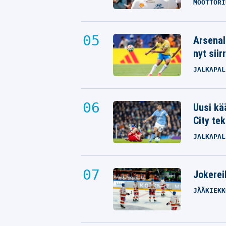
MOOTTORI
Arsenal
nyt siir
JALKAPAL
Uusi kä
City tek
JALKAPAL
Jokereil
JÄÄKIEKK