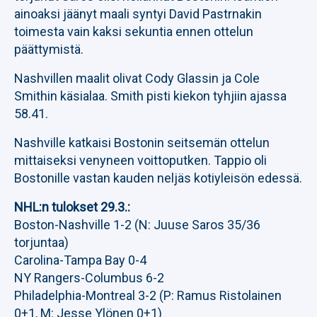
ainoaksi jäänyt maali syntyi David Pastrnakin
toimesta vain kaksi sekuntia ennen ottelun
päättymistä.
Nashvillen maalit olivat Cody Glassin ja Cole
Smithin käsialaa. Smith pisti kiekon tyhjiin ajassa
58.41.
Nashville katkaisi Bostonin seitsemän ottelun
mittaiseksi venyneen voittoputken. Tappio oli
Bostonille vastan kauden neljäs kotiyleisön edessä.
NHL:n tulokset 29.3.:
Boston-Nashville 1-2 (N: Juuse Saros 35/36
torjuntaa)
Carolina-Tampa Bay 0-4
NY Rangers-Columbus 6-2
Philadelphia-Montreal 3-2 (P: Ramus Ristolainen
0+1, M: Jesse Ylönen 0+1)