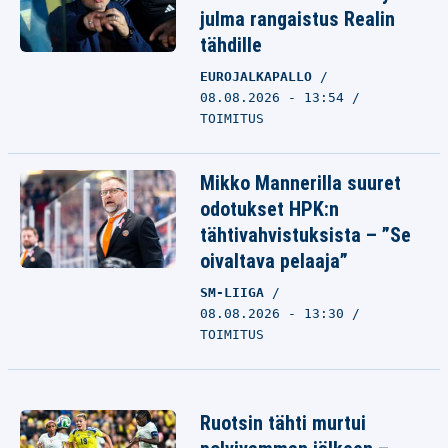
julma rangaistus Realin
tähdille
EUROJALKAPALLO
08.08.2026 - 13:54
TOIMITUS
Mikko Mannerilla suuret
odotukset HPK:n
tähtivahvistuksista – ”Se
oivaltava pelaaja”
SM-LIIGA
08.08.2026 - 13:30
TOIMITUS
Ruotsin tähti murtui