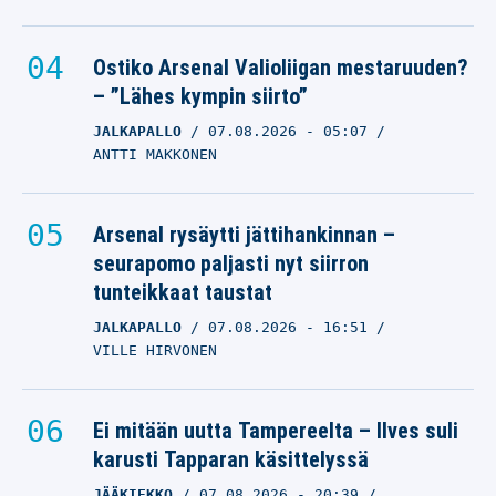
Ostiko Arsenal Valioliigan mestaruuden?
– ”Lähes kympin siirto”
JALKAPALLO
07.08.2026
- 05:07
ANTTI MAKKONEN
Arsenal rysäytti jättihankinnan –
seurapomo paljasti nyt siirron
tunteikkaat taustat
JALKAPALLO
07.08.2026
- 16:51
VILLE HIRVONEN
Ei mitään uutta Tampereelta – Ilves suli
karusti Tapparan käsittelyssä
JÄÄKIEKKO
07.08.2026
- 20:39