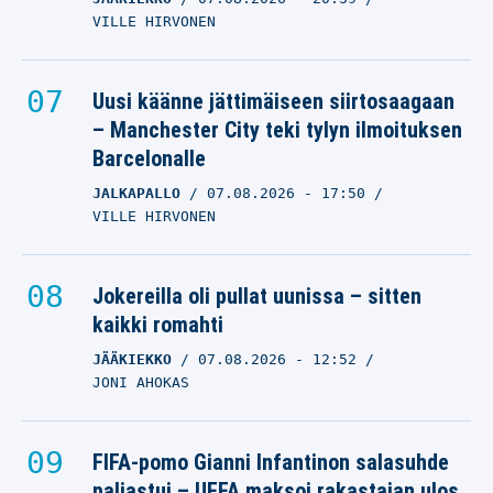
VILLE HIRVONEN
Uusi käänne jättimäiseen siirtosaagaan
– Manchester City teki tylyn ilmoituksen
Barcelonalle
JALKAPALLO
07.08.2026
- 17:50
VILLE HIRVONEN
Jokereilla oli pullat uunissa – sitten
kaikki romahti
JÄÄKIEKKO
07.08.2026
- 12:52
JONI AHOKAS
FIFA-pomo Gianni Infantinon salasuhde
paljastui – UEFA maksoi rakastajan ulos