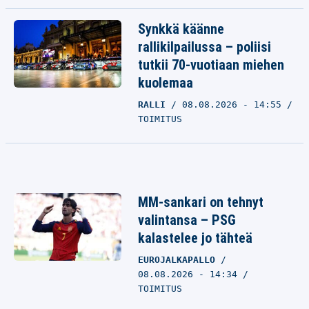
Synkkä käänne
rallikilpailussa – poliisi
tutkii 70-vuotiaan miehen
kuolemaa
RALLI
08.08.2026 - 14:55
TOIMITUS
MM-sankari on tehnyt
valintansa – PSG
kalastelee jo tähteä
EUROJALKAPALLO
08.08.2026 - 14:34
TOIMITUS