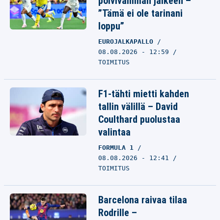
polvivamman jälkeen –
”Tämä ei ole tarinani
loppu”
EUROJALKAPALLO
08.08.2026 - 12:59
TOIMITUS
F1-tähti mietti kahden
tallin välillä – David
Coulthard puolustaa
valintaa
FORMULA 1
08.08.2026 - 12:41
TOIMITUS
Barcelona raivaa tilaa
Rodrille –