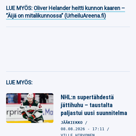
LUE MYÖS:
Oliver Helander heitti kunnon kaaren –
”Äijä on mitalikunnossa” (UrheiluAreena.fi)
LUE MYÖS:
NHL:n supertähdestä
jättihuhu – taustalta
paljastui uusi suunnitelma
JÄÄKIEKKO
08.08.2026
- 17:11
VILLE HIRVONEN