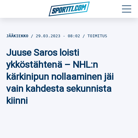
Moottoriurheilu
JÄÄKIEKKO
29.03.2023
- 08:02
TOIMITUS
Jääkiekko
Juuse Saros loisti
Jalkapallo
ykköstähtenä – NHL:n
kärkinipun nollaaminen jäi
Yleisurheilu
vain kahdesta sekunnista
Talviurheilu
kiinni
Muu urheilu
SPORTIVO TV