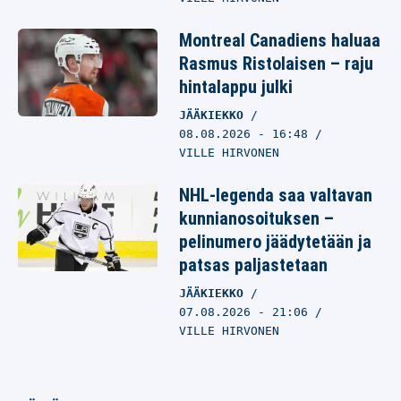
Montreal Canadiens haluaa
Rasmus Ristolaisen – raju
hintalappu julki
JÄÄKIEKKO
08.08.2026
- 16:48
VILLE HIRVONEN
NHL-legenda saa valtavan
kunnianosoituksen –
pelinumero jäädytetään ja
patsas paljastetaan
JÄÄKIEKKO
07.08.2026
- 21:06
VILLE HIRVONEN