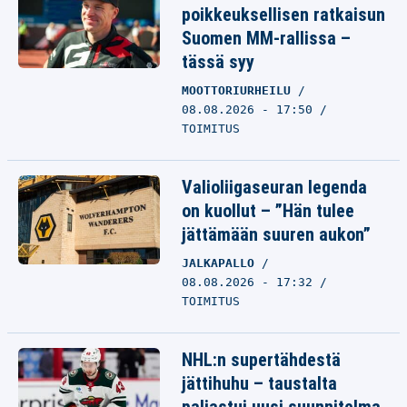
poikkeuksellisen ratkaisun
Suomen MM-rallissa –
tässä syy
MOOTTORIURHEILU
08.08.2026 - 17:50
TOIMITUS
Valioliigaseuran legenda
on kuollut – ”Hän tulee
jättämään suuren aukon”
JALKAPALLO
08.08.2026 - 17:32
TOIMITUS
NHL:n supertähdestä
jättihuhu – taustalta