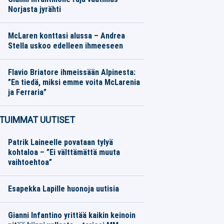
Norjasta jyrähti
Eurojalkapallo
07.08.2026
Toimitus
McLaren konttasi alussa – Andrea
Stella uskoo edelleen ihmeeseen
Formula 1
07.08.2026
Toimitus
Flavio Briatore ihmeissään Alpinesta:
”En tiedä, miksi emme voita McLarenia
ja Ferraria”
Formula 1
07.08.2026
Toimitus
TUIMMAT UUTISET
Patrik Laineelle povataan tylyä
kohtaloa – ”Ei välttämättä muuta
vaihtoehtoa”
Esapekka Lapille huonoja uutisia
Gianni Infantino yrittää kaikin keinoin