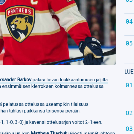
LUE
ksander Barkov
palasi lievän loukkaantumisen jäljiltä
 ensimmäisen kierroksen kolmannessa ottelussa
sä pelatussa ottelussa useampikin tilaisuus
a hän tuhlasi paikkansa toisensa perään.
1, 1-0, 3-0) ja kavensi ottelusarjan voitot 2-1:een.
erävän alun, kun
Matthew Tkachuk
järjesti isännät johtoon