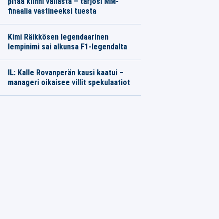
pitää kiinni vallasta – tarjosi MM-
finaalia vastineeksi tuesta
Kimi Räikkösen legendaarinen
lempinimi sai alkunsa F1-legendalta
IL: Kalle Rovanperän kausi kaatui –
manageri oikaisee villit spekulaatiot