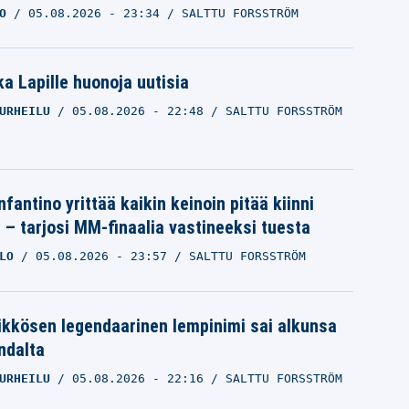
O
05.08.2026
- 23:34
SALTTU FORSSTRÖM
a Lapille huonoja uutisia
URHEILU
05.08.2026
- 22:48
SALTTU FORSSTRÖM
nfantino yrittää kaikin keinoin pitää kiinni
a – tarjosi MM-finaalia vastineeksi tuesta
LO
05.08.2026
- 23:57
SALTTU FORSSTRÖM
ikkösen legendaarinen lempinimi sai alkunsa
ndalta
URHEILU
05.08.2026
- 22:16
SALTTU FORSSTRÖM