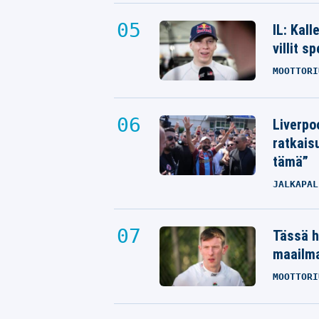
IL: Kal
villit s
MOOTTORI
Liverpo
ratkais
tämä”
JALKAPAL
Tässä h
maailm
MOOTTORI