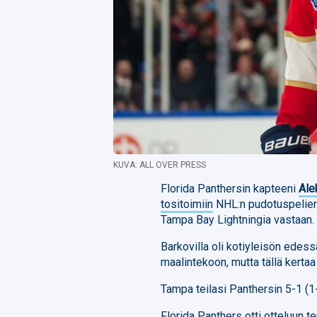
KUVA: ALL OVER PRESS
Florida Panthersin kapteeni
Ale
tositoimiin
NHL:n pudotuspelien
Tampa Bay Lightningia vastaan.
Barkovilla oli kotiyleisön edes
maalintekoon, mutta tällä kerta
Tampa teilasi Panthersin 5-1 (1-
Florida Panthers otti otteluun t