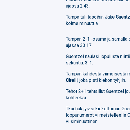
ajassa 2.43.
Tampa tuli tasoihin
Jake Guentz
kolme minuuttia.
Tampan 2-1 -osuma ja samalla ot
ajassa 33.17.
Guentzel naulasi lopullista niitt
sekuntia: 3-1.
Tampan kahdesta viimeisestä ma
Cirelli
, joka pisti kiekon tyhjiin.
Tehot 2+1 tehtaillut Guentzel jo
kohteeksi.
Tkachuk jyräsi kiekottoman Guen
loppunumerot viimeistelleelle Ci
viisiminuuttinen.