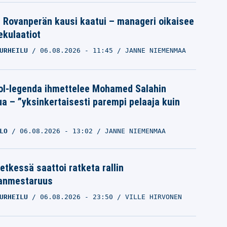
le Rovanperän kausi kaatui – manageri oikaisee
pekulaatiot
URHEILU
06.08.2026
- 11:45
JANNE NIEMENMAA
ol-legenda ihmettelee Mohamed Salahin
ua – ”yksinkertaisesti parempi pelaaja kuin
LO
06.08.2026
- 13:02
JANNE NIEMENMAA
etkessä saattoi ratketa rallin
anmestaruus
URHEILU
06.08.2026
- 23:50
VILLE HIRVONEN