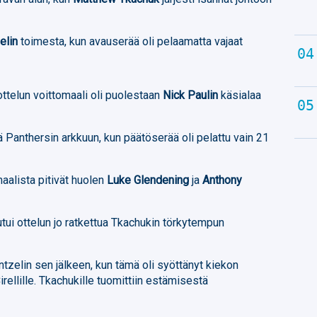
elin
toimesta, kun avauserää oli pelaamatta vajaat
telun voittomaali oli puolestaan
Nick Paulin
käsialaa
iä Panthersin arkkuun, kun päätöserää oli pelattu vain 21
alista pitivät huolen
Luke Glendening
ja
Anthony
utui ottelun jo ratkettua Tkachukin törkytempun
tzelin sen jälkeen, kun tämä oli syöttänyt kiekon
rellille. Tkachukille tuomittiin estämisestä