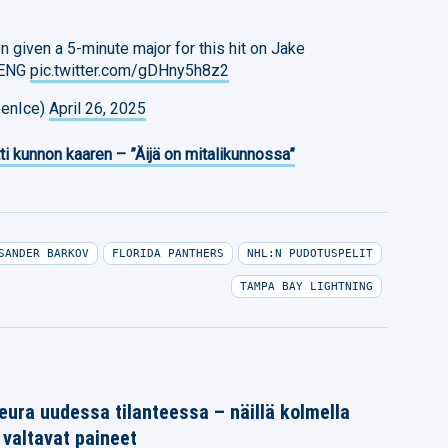
given a 5-minute major for this hit on Jake
 ENG
pic.twitter.com/gDHny5h8z2
penIce)
April 26, 2025
ti kunnon kaaren – ”Äijä on mitalikunnossa”
SANDER BARKOV
FLORIDA PANTHERS
NHL:N PUDOTUSPELIT
TAMPA BAY LIGHTNING
ura uudessa tilanteessa – näillä kolmella
 valtavat paineet