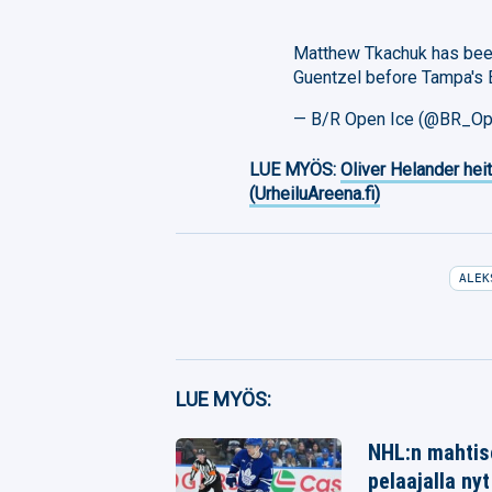
Matthew Tkachuk has been 
Guentzel before Tampa's
— B/R Open Ice (@BR_O
LUE MYÖS:
Oliver Helander heit
(UrheiluAreena.fi)
ALEK
Facebook
LUE MYÖS:
Twitter
NHL:n mahtise
Whatsapp
pelaajalla nyt