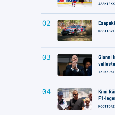
JÄÄKIEKK
Esapekk
MOOTTORI
Gianni I
vallast
JALKAPAL
Kimi Rä
F1-lege
MOOTTORI