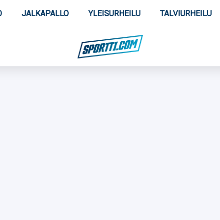
O
JALKAPALLO
YLEISURHEILU
TALVIURHEILU