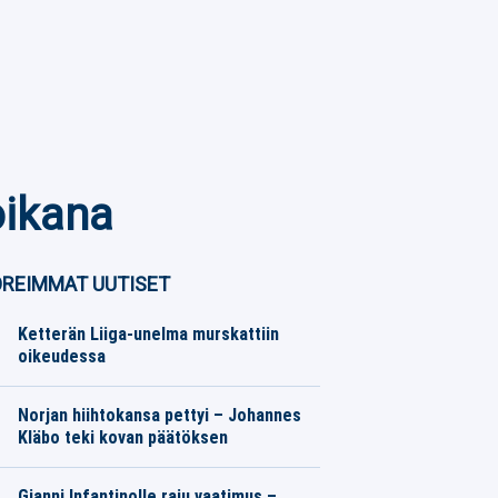
oikana
REIMMAT UUTISET
Ketterän Liiga-unelma murskattiin
oikeudessa
SM-liiga
07.08.2026
Toimitus
Norjan hiihtokansa pettyi – Johannes
Kläbo teki kovan päätöksen
Talviurheilu
07.08.2026
Toimitus
Gianni Infantinolle raju vaatimus –