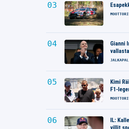
Esapekk
MOOTTORI
Gianni I
vallast
JALKAPAL
Kimi Rä
F1-lege
MOOTTORI
IL: Kal
villit s