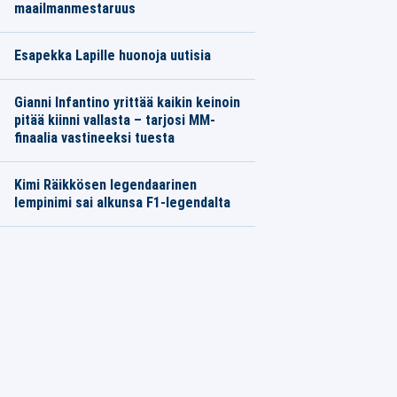
maailmanmestaruus
Esapekka Lapille huonoja uutisia
Gianni Infantino yrittää kaikin keinoin
pitää kiinni vallasta – tarjosi MM-
finaalia vastineeksi tuesta
Kimi Räikkösen legendaarinen
lempinimi sai alkunsa F1-legendalta