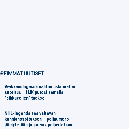
REIMMAT UUTISET
Veikkausliigassa nähtiin uskomaton
suoritus – HJK putosi samalla
”pikkuveljen” taakse
Jalkapallo
07.08.2026
Toimitus
NHL-legenda saa valtavan
kunnianosoituksen – pelinumero
jäädytetään ja patsas paljastetaan