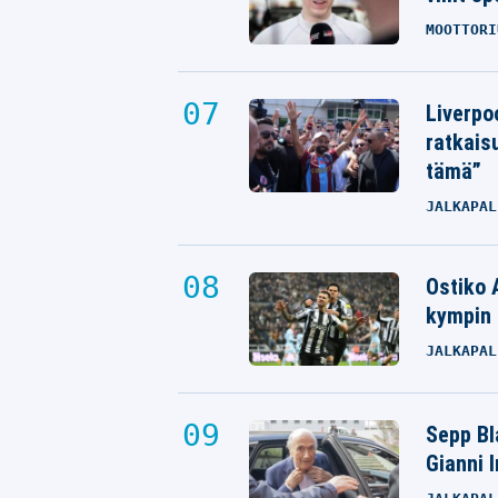
MOOTTORI
Liverpo
ratkais
tämä”
JALKAPAL
Ostiko 
kympin 
JALKAPAL
Sepp Bla
Gianni 