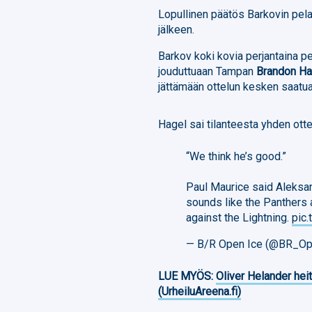
Lopullinen päätös Barkovin pel
jälkeen.
Barkov koki kovia perjantaina p
jouduttuaan Tampan
Brandon Ha
jättämään ottelun kesken saatu
Hagel sai tilanteesta yhden otte
“We think he’s good.”
Paul Maurice said Aleksan
sounds like the Panthers a
against the Lightning.
pic
— B/R Open Ice (@BR_O
LUE MYÖS:
Oliver Helander heit
(UrheiluAreena.fi)