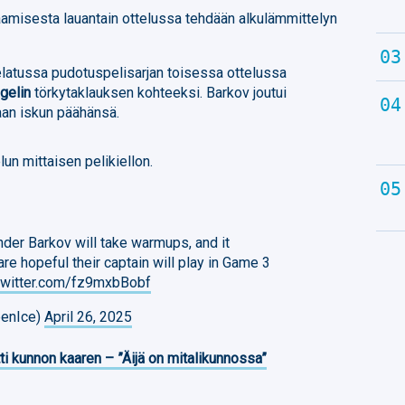
aamisesta lauantain ottelussa tehdään alkulämmittelyn
elatussa pudotuspelisarjan toisessa ottelussa
gelin
törkytaklauksen kohteeksi. Barkov joutui
aan iskun päähänsä.
lun mittaisen pelikiellon.
der Barkov will take warmups, and it
re hopeful their captain will play in Game 3
.twitter.com/fz9mxbBobf
penIce)
April 26, 2025
ti kunnon kaaren – ”Äijä on mitalikunnossa”