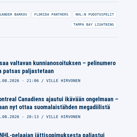
SANDER BARKOV
FLORIDA PANTHERS
NHL:N PUDOTUSPELIT
TAMPA BAY LIGHTNING
saa valtavan kunnianosoituksen – pelinumero
a patsas paljastetaan
.08.2026
- 21:06
VILLE HIRVONEN
ntreal Canadiens ajautui ikävään ongelmaan –
aan nyt ottaa suomalaistähden megadiilistä
.08.2026
- 20:13
VILLE HIRVONEN
NHL-pelaajan jättisopimuksesta paljastui