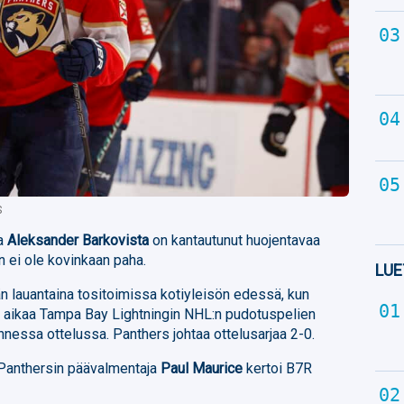
S
ta
Aleksander Barkovista
on kantautunut huojentavaa
n ei ole kovinkaan paha.
LUE
n lauantaina tositoimissa kotiyleisön edessä, kun
 aikaa Tampa Bay Lightningin NHL:n pudotuspelien
essa ottelussa. Panthers johtaa ottelusarjaa 2-0.
Panthersin päävalmentaja
Paul Maurice
kertoi B7R