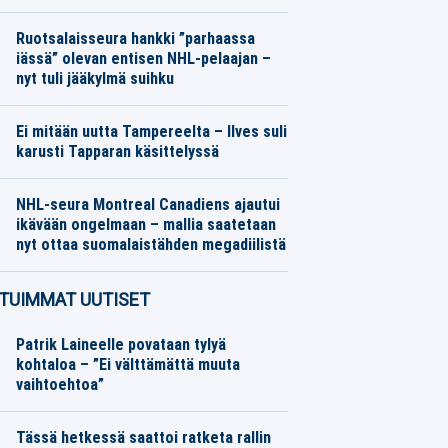
Jääkiekko
07.08.2026
Toimitus
Ruotsalaisseura hankki ”parhaassa
iässä” olevan entisen NHL-pelaajan –
nyt tuli jääkylmä suihku
Jääkiekko
07.08.2026
Toimitus
Ei mitään uutta Tampereelta – Ilves suli
karusti Tapparan käsittelyssä
Jääkiekko
07.08.2026
Toimitus
NHL-seura Montreal Canadiens ajautui
ikävään ongelmaan – mallia saatetaan
nyt ottaa suomalaistähden megadiilistä
Jääkiekko
07.08.2026
Toimitus
TUIMMAT UUTISET
Patrik Laineelle povataan tylyä
kohtaloa – ”Ei välttämättä muuta
vaihtoehtoa”
Tässä hetkessä saattoi ratketa rallin