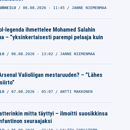
URHEILU
06.08.2026
- 11:45
JANNE NIEMENMAA
ol-legenda ihmettelee Mohamed Salahin
ua – ”yksinkertaisesti parempi pelaaja kuin
LO
06.08.2026
- 13:02
JANNE NIEMENMAA
Arsenal Valioliigan mestaruuden? – ”Lähes
siirto”
LO
07.08.2026
- 05:07
ANTTI MAKKONEN
tterinkin mitta täyttyi – ilmoitti suosikkinsa
Infantinon seuraajaksi