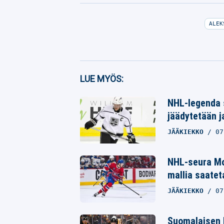
ALEK
Facebook
LUE MYÖS:
Twitter
NHL-legenda 
Whatsapp
jäädytetään j
JÄÄKIEKKO
07
NHL-seura Mo
mallia saatet
JÄÄKIEKKO
07
Suomalaisen 