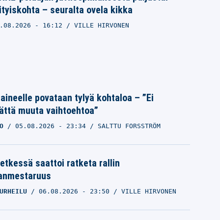
ityiskohta – seuralta ovela kikka
.08.2026
- 16:12
VILLE HIRVONEN
Laineelle povataan tylyä kohtaloa – ”Ei
ättä muuta vaihtoehtoa”
O
05.08.2026
- 23:34
SALTTU FORSSTRÖM
etkessä saattoi ratketa rallin
anmestaruus
URHEILU
06.08.2026
- 23:50
VILLE HIRVONEN