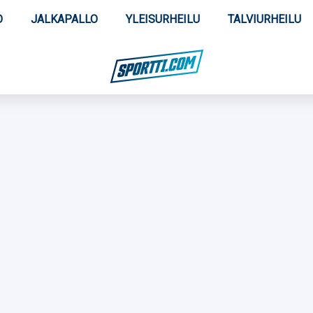
O
JALKAPALLO
YLEISURHEILU
TALVIURHEILU