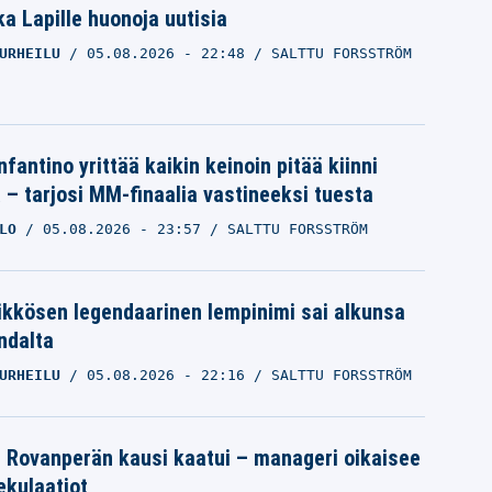
a Lapille huonoja uutisia
URHEILU
05.08.2026
- 22:48
SALTTU FORSSTRÖM
nfantino yrittää kaikin keinoin pitää kiinni
a – tarjosi MM-finaalia vastineeksi tuesta
LO
05.08.2026
- 23:57
SALTTU FORSSTRÖM
ikkösen legendaarinen lempinimi sai alkunsa
ndalta
URHEILU
05.08.2026
- 22:16
SALTTU FORSSTRÖM
le Rovanperän kausi kaatui – manageri oikaisee
pekulaatiot