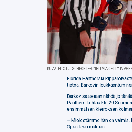
KUVA: ELIOT J. SCHECHTER/NHLI VIA GETTY IMAGE
Florida Panthersia kipparoivas
tietoa. Barkovin loukkaantumine
Barkov saatetaan nähdä jo tänää
Panthers kohtaa klo 20 Suomen
ensimmäisen kierroksen kolmann
– Mielestämme hän on valmis, 
Open Icen mukaan.