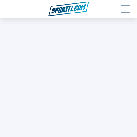
Moottoriurheilu
Jääkiekko
Jalkapallo
Yleisurheilu
Talviurheilu
Muu urheilu
SPORTIVO TV