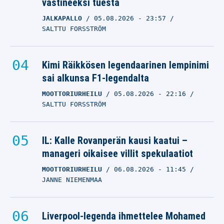
helposti 10-1
vastineeksi tuesta
ensimmäisen erän
JALKAPALLO
05.08.2026
- 23:57
jälkeen…”
SALTTU FORSSTRÖM
TAGE THOMPSON
14.05.2025
- 22:28
KARI AHO
Kimi Räikkösen legendaarinen lempinimi
Nyt oli jättisensaatio
sai alkunsa F1-legendalta
todella lähellä MM-
MOOTTORIURHEILU
05.08.2026
- 22:16
kisoissa – Norjan
SALTTU FORSSTRÖM
superlupaus mätti
hatullisen NHL-tähtien
IL: Kalle Rovanperän kausi kaatui –
reppuun
TAGE THOMPSON
manageri oikaisee villit spekulaatiot
14.05.2025
- 20:20
MOOTTORIURHEILU
06.08.2026
- 11:45
KARI AHO
JANNE NIEMENMAA
Liverpool-legenda ihmettelee Mohamed