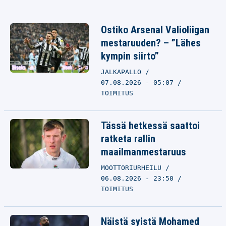
Ostiko Arsenal Valioliigan
mestaruuden? – ”Lähes
kympin siirto”
JALKAPALLO
07.08.2026 - 05:07
TOIMITUS
Tässä hetkessä saattoi
ratketa rallin
maailmanmestaruus
MOOTTORIURHEILU
06.08.2026 - 23:50
TOIMITUS
Näistä syistä Mohamed