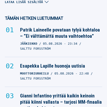
Siirtopommi muhii
LATAA LISÄÄ SISÄLTÖÄ
NHL:ssä – kriisiseura
pakotettu myymään
TÄMÄN HETKEN LUETUIMMAT
tähtensä?
Patrik Laineelle povataan tylyä kohtaloa
TAGE THOMPSON
– ”Ei välttämättä muuta vaihtoehtoa”
13.11.2025
- 12:42
ANTTI MAKKONEN
JÄÄKIEKKO
05.08.2026
- 23:34
SALTTU FORSSTRÖM
Yhdysvallat voitti
jääkiekon MM-kultaa
Esapekka Lapille huonoja uutisia
TAGE THOMPSON
26.05.2025
- 00:05
MOOTTORIURHEILU
05.08.2026
- 22:48
OTTO PALOJÄRVI
SALTTU FORSSTRÖM
Superlupaus sulatti NHL-
tähdet MM-kisoissa –
Gianni Infantino yrittää kaikin keinoin
”Se olisi voinut olla
pitää kiinni vallasta – tarjosi MM-finaalia