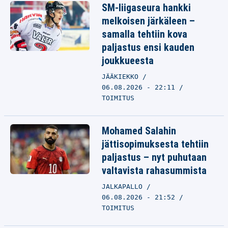
SM-liigaseura hankki
melkoisen järkäleen –
samalla tehtiin kova
paljastus ensi kauden
joukkueesta
JÄÄKIEKKO
06.08.2026 - 22:11
TOIMITUS
Mohamed Salahin
jättisopimuksesta tehtiin
paljastus – nyt puhutaan
valtavista rahasummista
JALKAPALLO
06.08.2026 - 21:52
TOIMITUS