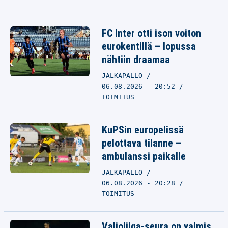
FC Inter otti ison voiton
eurokentillä – lopussa
nähtiin draamaa
JALKAPALLO
06.08.2026 - 20:52
TOIMITUS
KuPSin europelissä
pelottava tilanne –
ambulanssi paikalle
JALKAPALLO
06.08.2026 - 20:28
TOIMITUS
Valioliiga-seura on valmis