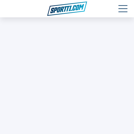
Moottoriurheilu
Jääkiekko
Jalkapallo
Yleisurheilu
Talviurheilu
Muu urheilu
SPORTIVO TV