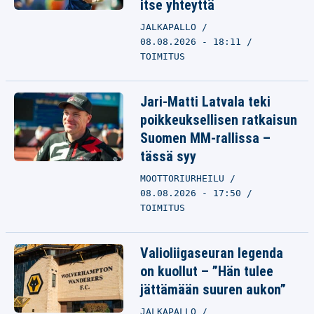
itse yhteyttä
JALKAPALLO
08.08.2026 - 18:11
TOIMITUS
Jari-Matti Latvala teki
poikkeuksellisen ratkaisun
Suomen MM-rallissa –
tässä syy
MOOTTORIURHEILU
08.08.2026 - 17:50
TOIMITUS
Valioliigaseuran legenda
on kuollut – ”Hän tulee
jättämään suuren aukon”
JALKAPALLO