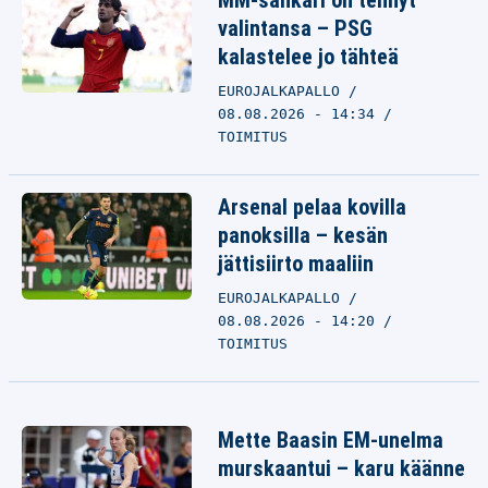
MM-sankari on tehnyt
valintansa – PSG
kalastelee jo tähteä
EUROJALKAPALLO
08.08.2026 - 14:34
TOIMITUS
Arsenal pelaa kovilla
panoksilla – kesän
jättisiirto maaliin
EUROJALKAPALLO
08.08.2026 - 14:20
TOIMITUS
Mette Baasin EM-unelma
murskaantui – karu käänne