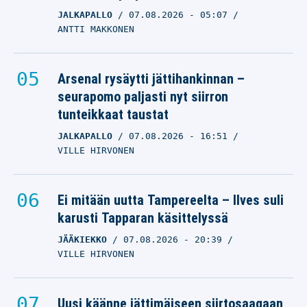
JALKAPALLO
07.08.2026
- 05:07
ANTTI MAKKONEN
Arsenal rysäytti jättihankinnan –
seurapomo paljasti nyt siirron
tunteikkaat taustat
JALKAPALLO
07.08.2026
- 16:51
VILLE HIRVONEN
Ei mitään uutta Tampereelta – Ilves suli
karusti Tapparan käsittelyssä
JÄÄKIEKKO
07.08.2026
- 20:39
VILLE HIRVONEN
Uusi käänne jättimäiseen siirtosaagaan