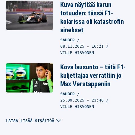
Kuva näyttää karun
totuuden: tässä F1-
kolarissa oli katastrofin
ainekset
SAUBER
08.11.2025
- 16:21
VILLE HIRVONEN
Kova lausunto – tätä F1-
kuljettajaa verrattiin jo
Max Verstappeniin
SAUBER
25.09.2025
- 23:40
VILLE HIRVONEN
Valtteri Bottaksen
LATAA LISÄÄ SISÄLTÖÄ
korvaajasta on tullut