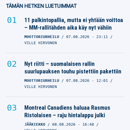
tulikuuma nimi – ”Kaikki
TÄMÄN HETKEN LUETUIMMAT
huipputallit haluavat
hänet”
11 palkintopallia, mutta ei yhtään voittoa
– MM-rallitähden aika käy nyt vähiin
SAUBER
09.09.2025
- 09:02
MOOTTORIURHEILU
07.08.2026
- 23:11
KARI AHO
VILLE HIRVONEN
Mitä ihmettä Valtteri
Bottaksen korvaajalle
Nyt riitti – suomalaisen rallin
tapahtui?
suurlupauksen touhu pistettiin pakettiin
MOOTTORIURHEILU
SAUBER
07.08.2026
- 12:01
VILLE HIRVONEN
07.09.2025
- 18:40
KARI AHO
Blick: Ferrarilla on
Montreal Canadiens haluaa Rasmus
todellinen yllätysnimi
Ristolaisen – raju hintalappu julki
Lewis Hamiltonin
JÄÄKIEKKO
08.08.2026
- 16:48