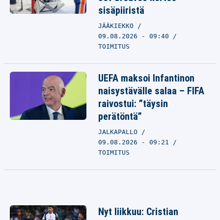
sisäpiiristä
JÄÄKIEKKO
09.08.2026 - 09:40
TOIMITUS
UEFA maksoi Infantinon
naisystävälle salaa – FIFA
raivostui: ”täysin
perätöntä”
JALKAPALLO
09.08.2026 - 09:21
TOIMITUS
Nyt liikkuu: Cristian