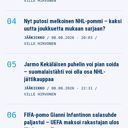
korvaajaksi
VILLE HIRVONEN
SAUBER
07.09.2025
- 17:58
Nyt putosi melkoinen NHL-pommi – kaksi
KARI AHO
uutta joukkuetta mukaan sarjaan?
F1-talli joutuu
JÄÄKIEKKO
08.08.2026
- 20:03
muuttamaan nimeään
VILLE HIRVONEN
SAUBER
21.08.2025
- 06:09
Jarmo Kekäläisen puhelin voi pian soida
OTTO PALOJÄRVI
– suomalaistähti voi olla osa NHL-
jättikauppaa
JÄÄKIEKKO
08.08.2026
- 22:31
VILLE HIRVONEN
FIFA-pomo Gianni Infantinon salasuhde
paljastui – UEFA maksoi rakastajan ulos