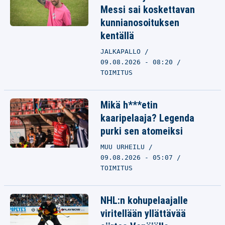
Messi sai koskettavan
kunnianosoituksen
kentällä
JALKAPALLO
09.08.2026 - 08:20
TOIMITUS
Mikä h***etin
kaaripelaaja? Legenda
purki sen atomeiksi
MUU URHEILU
09.08.2026 - 05:07
TOIMITUS
NHL:n kohupelaajalle
viritellään yllättävää