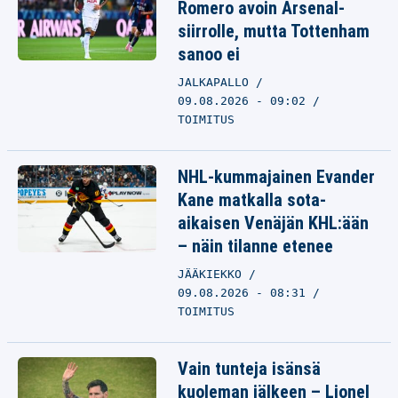
Romero avoin Arsenal-
siirrolle, mutta Tottenham
sanoo ei
JALKAPALLO
09.08.2026 - 09:02
TOIMITUS
NHL-kummajainen Evander
Kane matkalla sota-
aikaisen Venäjän KHL:ään
– näin tilanne etenee
JÄÄKIEKKO
09.08.2026 - 08:31
TOIMITUS
Vain tunteja isänsä
kuoleman jälkeen – Lionel