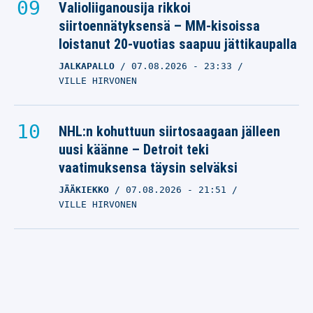
Valioliiganousija rikkoi
siirtoennätyksensä – MM-kisoissa
loistanut 20-vuotias saapuu jättikaupalla
JALKAPALLO
07.08.2026
- 23:33
VILLE HIRVONEN
NHL:n kohuttuun siirtosaagaan jälleen
uusi käänne – Detroit teki
vaatimuksensa täysin selväksi
JÄÄKIEKKO
07.08.2026
- 21:51
VILLE HIRVONEN