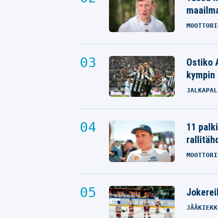
maailm
MOOTTORI
Ostiko 
kympin 
JALKAPAL
11 palk
rallitäh
MOOTTORI
Jokereil
JÄÄKIEKK