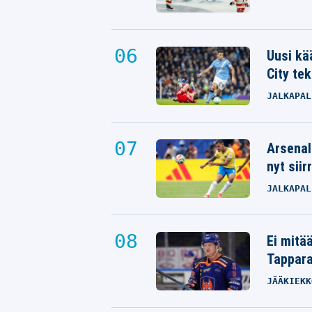
Uusi kä
City tek
JALKAPAL
Arsenal
nyt siir
JALKAPAL
Ei mitä
Tappara
JÄÄKIEKK