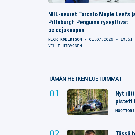
NHL-seurat Toronto Maple Leafs j
Pittsburgh Penguins rysäyttivät
pelaajakaupan
NICK ROBERTSON
01.07.2026
- 19:51
VILLE HIRVONEN
TÄMÄN HETKEN LUETUIMMAT
Nyt rii
pistetti
MOOTTORI
Tässä h