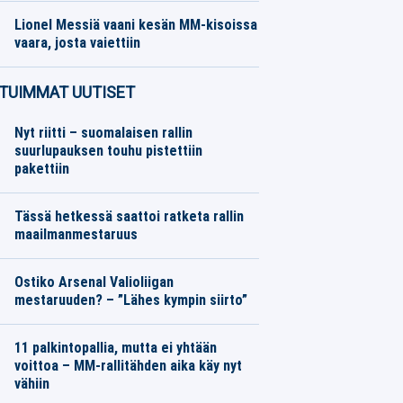
Lionel Messiä vaani kesän MM-kisoissa
vaara, josta vaiettiin
Muut Jalkapallo
08.08.2026
Toimitus
TUIMMAT UUTISET
Nyt riitti – suomalaisen rallin
suurlupauksen touhu pistettiin
pakettiin
Tässä hetkessä saattoi ratketa rallin
maailmanmestaruus
Ostiko Arsenal Valioliigan
mestaruuden? – ”Lähes kympin siirto”
11 palkintopallia, mutta ei yhtään
voittoa – MM-rallitähden aika käy nyt
vähiin