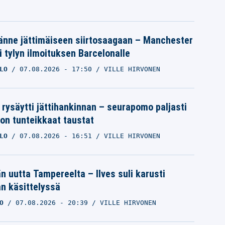
änne jättimäiseen siirtosaagaan – Manchester
i tylyn ilmoituksen Barcelonalle
LO
07.08.2026
- 17:50
VILLE HIRVONEN
 rysäytti jättihankinnan – seurapomo paljasti
ron tunteikkaat taustat
LO
07.08.2026
- 16:51
VILLE HIRVONEN
än uutta Tampereelta – Ilves suli karusti
n käsittelyssä
O
07.08.2026
- 20:39
VILLE HIRVONEN