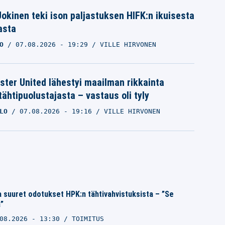
 Jokinen teki ison paljastuksen HIFK:n ikuisesta
asta
O
07.08.2026
- 19:29
VILLE HIRVONEN
ter United lähestyi maailman rikkainta
tähtipuolustajasta – vastaus oli tyly
LO
07.08.2026
- 19:16
VILLE HIRVONEN
 suuret odotukset HPK:n tähtivahvistuksista – ”Se
”
08.2026 - 13:30
TOIMITUS