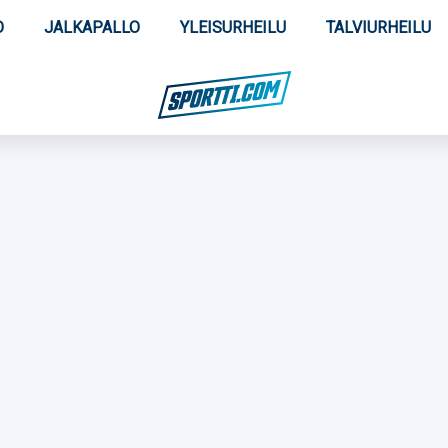
O
JALKAPALLO
YLEISURHEILU
TALVIURHEILU