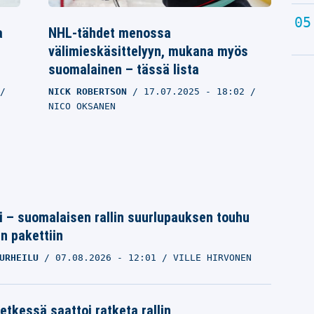
a
NHL-tähdet menossa
välimieskäsittelyyn, mukana myös
suomalainen – tässä lista
NICK ROBERTSON
17.07.2025
- 18:02
NICO OKSANEN
tti – suomalaisen rallin suurlupauksen touhu
in pakettiin
URHEILU
07.08.2026
- 12:01
VILLE HIRVONEN
etkessä saattoi ratketa rallin