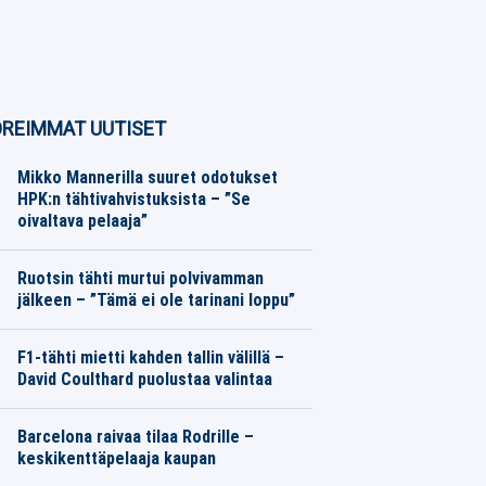
REIMMAT UUTISET
Mikko Mannerilla suuret odotukset
HPK:n tähtivahvistuksista – ”Se
oivaltava pelaaja”
SM-liiga
08.08.2026
Toimitus
Ruotsin tähti murtui polvivamman
jälkeen – ”Tämä ei ole tarinani loppu”
Eurojalkapallo
08.08.2026
Toimitus
F1-tähti mietti kahden tallin välillä –
David Coulthard puolustaa valintaa
Formula 1
08.08.2026
Toimitus
Barcelona raivaa tilaa Rodrille –
keskikenttäpelaaja kaupan
Eurojalkapallo
08.08.2026
Toimitus