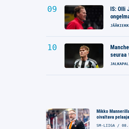
IS: Olli
ongelm
JÄÄKIEKK
Manches
seuraa 
JALKAPAL
Mikko Mannerilla
oivaltava pelaaja
SM-LIIGA
08.