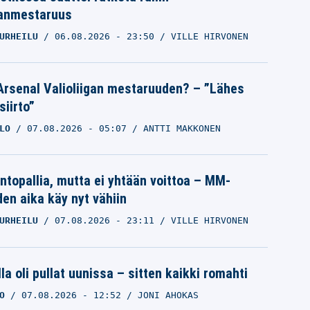
anmestaruus
URHEILU
06.08.2026
- 23:50
VILLE HIRVONEN
Arsenal Valioliigan mestaruuden? – ”Lähes
siirto”
LO
07.08.2026
- 05:07
ANTTI MAKKONEN
intopallia, mutta ei yhtään voittoa – MM-
den aika käy nyt vähiin
URHEILU
07.08.2026
- 23:11
VILLE HIRVONEN
la oli pullat uunissa – sitten kaikki romahti
O
07.08.2026
- 12:52
JONI AHOKAS