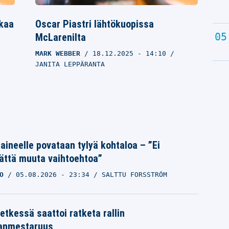
akaa
Oscar Piastri lähtökuopissa
McLarenilta
MARK WEBBER
18.12.2025
- 14:10
JANITA LEPPÄRANTA
Laineelle povataan tylyä kohtaloa – ”Ei
ättä muuta vaihtoehtoa”
O
05.08.2026
- 23:34
SALTTU FORSSTRÖM
etkessä saattoi ratketa rallin
anmestaruus