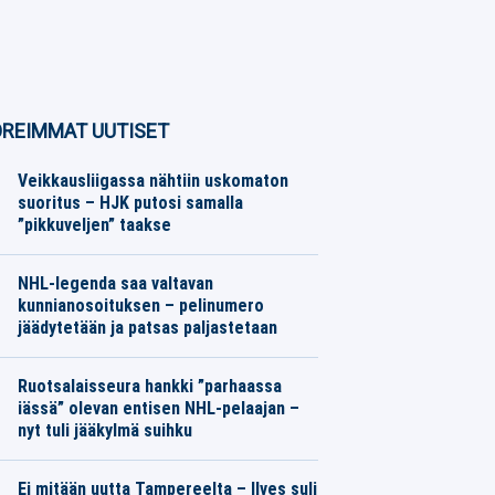
REIMMAT UUTISET
Veikkausliigassa nähtiin uskomaton
suoritus – HJK putosi samalla
”pikkuveljen” taakse
Jalkapallo
07.08.2026
Toimitus
NHL-legenda saa valtavan
kunnianosoituksen – pelinumero
jäädytetään ja patsas paljastetaan
Jääkiekko
07.08.2026
Toimitus
Ruotsalaisseura hankki ”parhaassa
iässä” olevan entisen NHL-pelaajan –
nyt tuli jääkylmä suihku
Jääkiekko
07.08.2026
Toimitus
Ei mitään uutta Tampereelta – Ilves suli