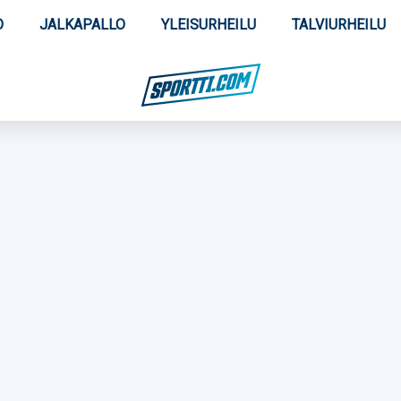
O
JALKAPALLO
YLEISURHEILU
TALVIURHEILU