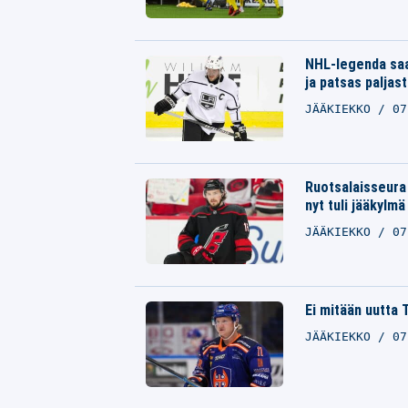
NHL-legenda saa
ja patsas paljas
JÄÄKIEKKO
07
Ruotsalaisseura
nyt tuli jääkylmä
JÄÄKIEKKO
07
Ei mitään uutta 
JÄÄKIEKKO
07