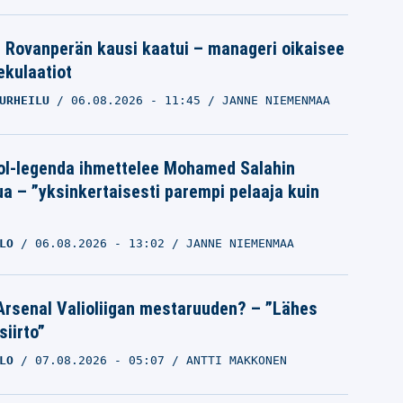
le Rovanperän kausi kaatui – manageri oikaisee
pekulaatiot
URHEILU
06.08.2026
- 11:45
JANNE NIEMENMAA
ol-legenda ihmettelee Mohamed Salahin
ua – ”yksinkertaisesti parempi pelaaja kuin
LO
06.08.2026
- 13:02
JANNE NIEMENMAA
Arsenal Valioliigan mestaruuden? – ”Lähes
siirto”
LO
07.08.2026
- 05:07
ANTTI MAKKONEN