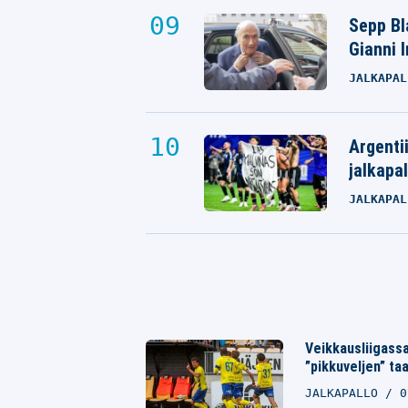
Sepp Bla
Gianni 
JALKAPAL
Argenti
jalkapal
JALKAPAL
Veikkausliigassa
”pikkuveljen” ta
JALKAPALLO
0