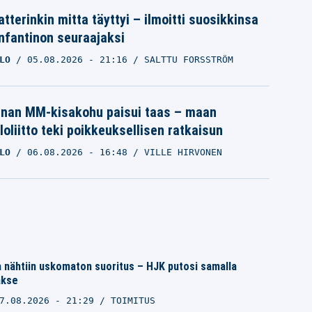
tterinkin mitta täyttyi – ilmoitti suosikkinsa
Infantinon seuraajaksi
LO
05.08.2026
- 21:16
SALTTU FORSSTRÖM
inan MM-kisakohu paisui taas – maan
loliitto teki poikkeuksellisen ratkaisun
LO
06.08.2026
- 16:48
VILLE HIRVONEN
 nähtiin uskomaton suoritus – HJK putosi samalla
akse
7.08.2026 - 21:29
TOIMITUS