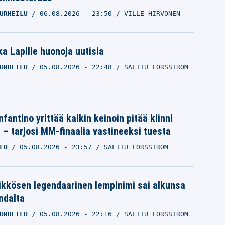
URHEILU
06.08.2026
- 23:50
VILLE HIRVONEN
a Lapille huonoja uutisia
URHEILU
05.08.2026
- 22:48
SALTTU FORSSTRÖM
nfantino yrittää kaikin keinoin pitää kiinni
a – tarjosi MM-finaalia vastineeksi tuesta
LO
05.08.2026
- 23:57
SALTTU FORSSTRÖM
ikkösen legendaarinen lempinimi sai alkunsa
ndalta
URHEILU
05.08.2026
- 22:16
SALTTU FORSSTRÖM