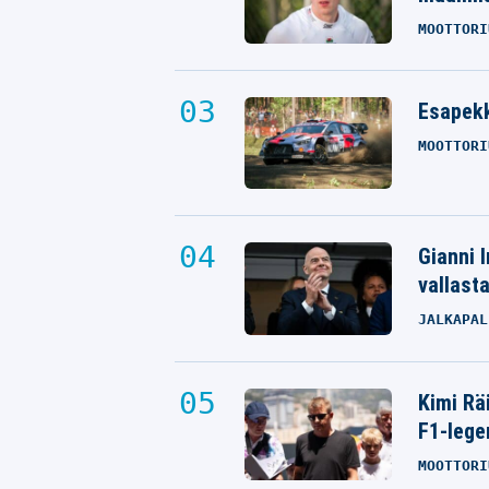
MOOTTORI
Esapekk
MOOTTORI
Gianni I
vallast
JALKAPAL
Kimi Rä
F1-lege
MOOTTORI