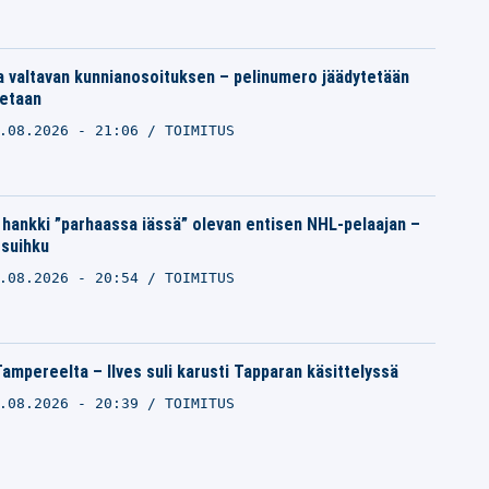
 valtavan kunnianosoituksen – pelinumero jäädytetään
tetaan
.08.2026 - 21:06
TOIMITUS
 hankki ”parhaassa iässä” olevan entisen NHL-pelaajan –
 suihku
.08.2026 - 20:54
TOIMITUS
Tampereelta – Ilves suli karusti Tapparan käsittelyssä
.08.2026 - 20:39
TOIMITUS