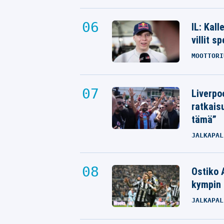
IL: Kal
villit s
MOOTTORI
Liverpo
ratkais
tämä”
JALKAPAL
Ostiko 
kympin 
JALKAPAL