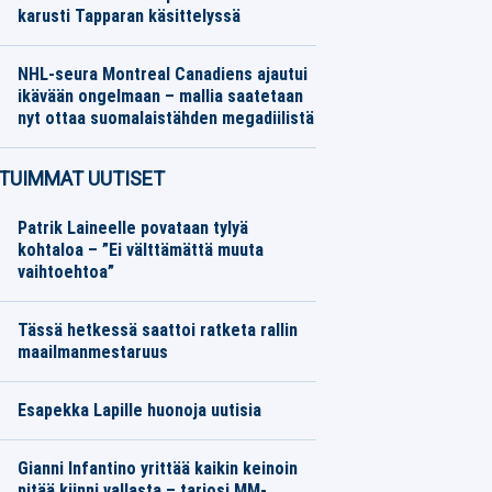
karusti Tapparan käsittelyssä
Jääkiekko
07.08.2026
Toimitus
NHL-seura Montreal Canadiens ajautui
ikävään ongelmaan – mallia saatetaan
nyt ottaa suomalaistähden megadiilistä
Jääkiekko
07.08.2026
Toimitus
TUIMMAT UUTISET
Patrik Laineelle povataan tylyä
kohtaloa – ”Ei välttämättä muuta
vaihtoehtoa”
Tässä hetkessä saattoi ratketa rallin
maailmanmestaruus
Esapekka Lapille huonoja uutisia
Gianni Infantino yrittää kaikin keinoin
pitää kiinni vallasta – tarjosi MM-