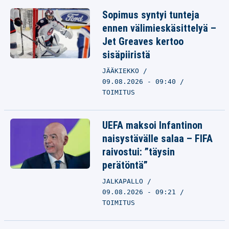
Sopimus syntyi tunteja
ennen välimieskäsittelyä –
Jet Greaves kertoo
sisäpiiristä
JÄÄKIEKKO
09.08.2026 - 09:40
TOIMITUS
UEFA maksoi Infantinon
naisystävälle salaa – FIFA
raivostui: ”täysin
perätöntä”
JALKAPALLO
09.08.2026 - 09:21
TOIMITUS