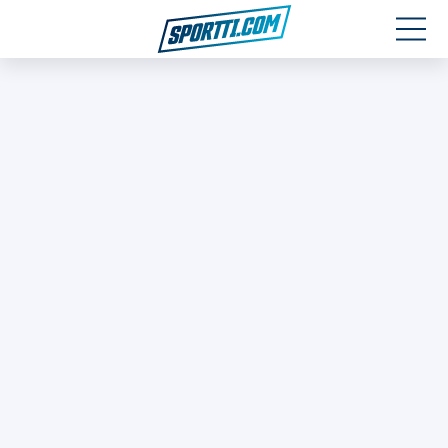
Moottoriurheilu
Jääkiekko
Jalkapallo
Yleisurheilu
Talviurheilu
Muu urheilu
SPORTIVO TV