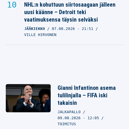
NHL:n kohuttuun siirtosaagaan jälleen
uusi käänne – Detroit teki
vaatimuksensa täysin selväksi
JÄÄKIEKKO
07.08.2026
- 21:51
VILLE HIRVONEN
Gianni Infantinon asema
tulilinjalla – FIFA iski
takaisin
JALKAPALLO
09.08.2026 - 12:05
TOIMITUS