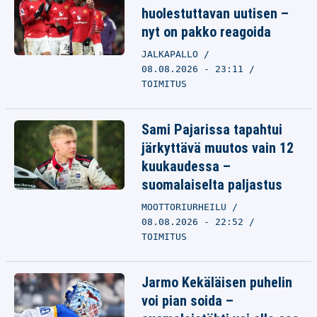
huolestuttavan uutisen –
nyt on pakko reagoida
JALKAPALLO
08.08.2026 - 23:11
TOIMITUS
Sami Pajarissa tapahtui
järkyttävä muutos vain 12
kuukaudessa –
suomalaiselta paljastus
MOOTTORIURHEILU
08.08.2026 - 22:52
TOIMITUS
Jarmo Kekäläisen puhelin
voi pian soida –