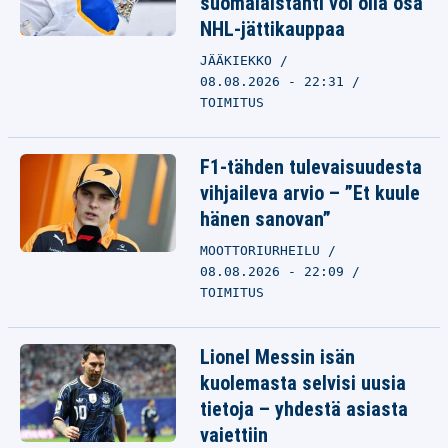
suomalaistähti voi olla osa
NHL-jättikauppaa
JÄÄKIEKKO
08.08.2026 - 22:31
TOIMITUS
F1-tähden tulevaisuudesta
vihjaileva arvio – ”Et kuule
hänen sanovan”
MOOTTORIURHEILU
08.08.2026 - 22:09
TOIMITUS
Lionel Messin isän
kuolemasta selvisi uusia
tietoja – yhdestä asiasta
vaiettiin