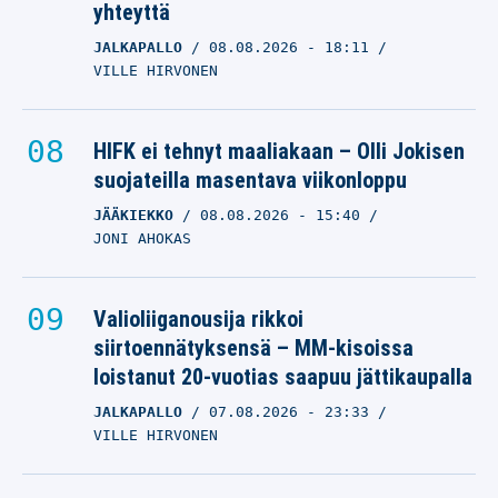
yhteyttä
JALKAPALLO
08.08.2026
- 18:11
VILLE HIRVONEN
HIFK ei tehnyt maaliakaan – Olli Jokisen
suojateilla masentava viikonloppu
JÄÄKIEKKO
08.08.2026
- 15:40
JONI AHOKAS
Valioliiganousija rikkoi
siirtoennätyksensä – MM-kisoissa
loistanut 20-vuotias saapuu jättikaupalla
JALKAPALLO
07.08.2026
- 23:33
VILLE HIRVONEN