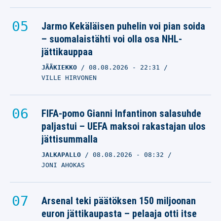
Jarmo Kekäläisen puhelin voi pian soida
– suomalaistähti voi olla osa NHL-
jättikauppaa
JÄÄKIEKKO
08.08.2026
- 22:31
VILLE HIRVONEN
FIFA-pomo Gianni Infantinon salasuhde
paljastui – UEFA maksoi rakastajan ulos
jättisummalla
JALKAPALLO
08.08.2026
- 08:32
JONI AHOKAS
Arsenal teki päätöksen 150 miljoonan
euron jättikaupasta – pelaaja otti itse