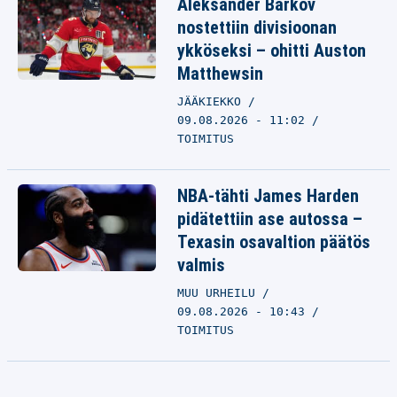
Aleksander Barkov
nostettiin divisioonan
ykköseksi – ohitti Auston
Matthewsin
JÄÄKIEKKO
09.08.2026 - 11:02
TOIMITUS
NBA-tähti James Harden
pidätettiin ase autossa –
Texasin osavaltion päätös
valmis
MUU URHEILU
09.08.2026 - 10:43
TOIMITUS