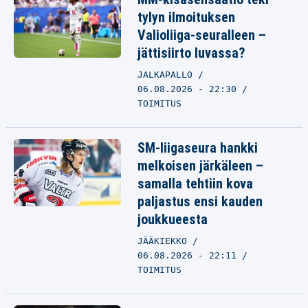
tylyn ilmoituksen
Valioliiga-seuralleen –
jättisiirto luvassa?
JALKAPALLO
06.08.2026 - 22:30
TOIMITUS
SM-liigaseura hankki
melkoisen järkäleen –
samalla tehtiin kova
paljastus ensi kauden
joukkueesta
JÄÄKIEKKO
06.08.2026 - 22:11
TOIMITUS