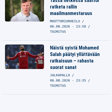
Tässä hetkessä saattoi
ratketa rallin
maailmanmestaruus
MOOTTORIURHEILU
06.08.2026 - 23:50
TOIMITUS
Näistä syistä Mohamed
Salah päätyi yllättävään
ratkaisuun – rahasta
suorat sanat
JALKAPALLO
06.08.2026 - 23:35
TOIMITUS