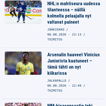
NHL:n mahtiseura uudessa
tilanteessa – näillä
kolmella pelaajalla nyt
valtavat paineet
JÄÄKIEKKO
06.08.2026 - 23:13
TOIMITUS
Arsenalin haaveet Vinicius
Juniorista kaatuneet –
tämä tähti on nyt
kiikarissa
JALKAPALLO
06.08.2026 - 22:49
TOIMITUS
MM-kisasensaatio teki