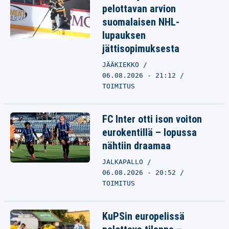
pelottavan arvion
suomalaisen NHL-
lupauksen
jättisopimuksesta
JÄÄKIEKKO
06.08.2026 - 21:12
TOIMITUS
FC Inter otti ison voiton
eurokentillä – lopussa
nähtiin draamaa
JALKAPALLO
06.08.2026 - 20:52
TOIMITUS
KuPSin europelissä