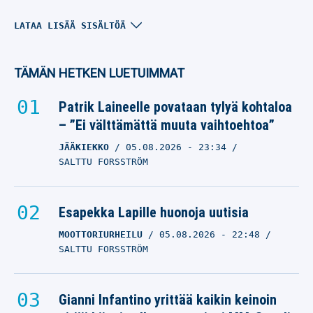
NHL:n supertähti
LATAA LISÄÄ SISÄLTÖÄ
nirsoilee – nyt ollaan
umpikujassa
TÄMÄN HETKEN LUETUIMMAT
DYLAN LARKIN
08.07.2026
- 15:47
Patrik Laineelle povataan tylyä kohtaloa
JONI AHOKAS
– ”Ei välttämättä muuta vaihtoehtoa”
JÄÄKIEKKO
05.08.2026
- 23:34
NHL-tähden siirtosaaga
SALTTU FORSSTRÖM
täysin jumissa – nyt
vahvistettiin syy
Esapekka Lapille huonoja uutisia
DYLAN LARKIN
07.07.2026
- 23:12
MOOTTORIURHEILU
05.08.2026
- 22:48
VILLE HIRVONEN
SALTTU FORSSTRÖM
NHL:n jättitarjous muutti
kaiken: Detroitin tähden
Gianni Infantino yrittää kaikin keinoin