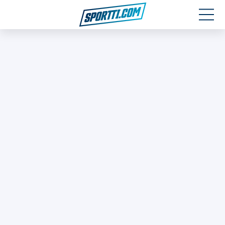
Moottoriurheilu
Jääkiekko
Jalkapallo
Yleisurheilu
Talviurheilu
Muu urheilu
SPORTIVO TV