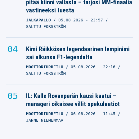
arvo nousi pilviin
pitää kiinni vallasta – tarjosi MM-finaalia
vastineeksi tuesta
DYLAN LARKIN
07.07.2026
- 18:37
JALKAPALLO
05.08.2026
- 23:57
VILLE HIRVONEN
SALTTU FORSSTRÖM
NHL-tähden siirtosaaga
sai jälleen uuden
Kimi Räikkösen legendaarinen lempinimi
käänteen –
sai alkunsa F1-legendalta
sisäpiiriläiseltä
MOOTTORIURHEILU
05.08.2026
- 22:16
jymypaljastus
SALTTU FORSSTRÖM
DYLAN LARKIN
19.06.2026
- 19:03
IL: Kalle Rovanperän kausi kaatui –
VILLE HIRVONEN
manageri oikaisee villit spekulaatiot
MOOTTORIURHEILU
06.08.2026
- 11:45
JANNE NIEMENMAA