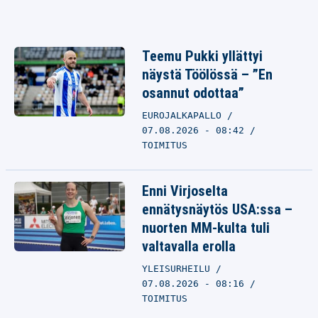
Teemu Pukki yllättyi
näystä Töölössä – ”En
osannut odottaa”
EUROJALKAPALLO
07.08.2026 - 08:42
TOIMITUS
Enni Virjoselta
ennätysnäytös USA:ssa –
nuorten MM-kulta tuli
valtavalla erolla
YLEISURHEILU
07.08.2026 - 08:16
TOIMITUS