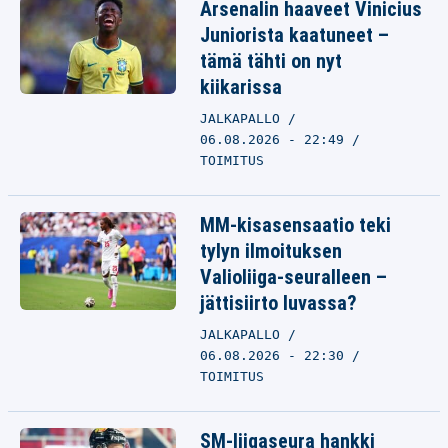
Arsenalin haaveet Vinicius
Juniorista kaatuneet –
tämä tähti on nyt
kiikarissa
JALKAPALLO
06.08.2026 - 22:49
TOIMITUS
MM-kisasensaatio teki
tylyn ilmoituksen
Valioliiga-seuralleen –
jättisiirto luvassa?
JALKAPALLO
06.08.2026 - 22:30
TOIMITUS
SM-liigaseura hankki