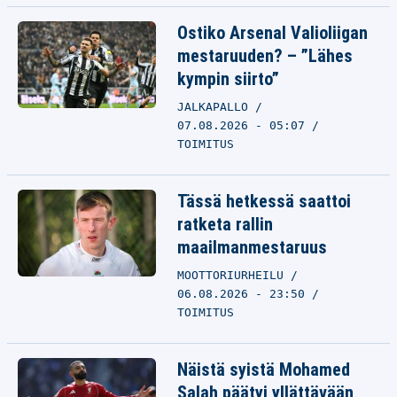
Ostiko Arsenal Valioliigan
mestaruuden? – ”Lähes
kympin siirto”
JALKAPALLO
07.08.2026 - 05:07
TOIMITUS
Tässä hetkessä saattoi
ratketa rallin
maailmanmestaruus
MOOTTORIURHEILU
06.08.2026 - 23:50
TOIMITUS
Näistä syistä Mohamed
Salah päätyi yllättävään