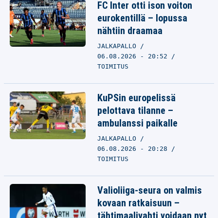
FC Inter otti ison voiton
eurokentillä – lopussa
nähtiin draamaa
JALKAPALLO
06.08.2026 - 20:52
TOIMITUS
KuPSin europelissä
pelottava tilanne –
ambulanssi paikalle
JALKAPALLO
06.08.2026 - 20:28
TOIMITUS
Valioliiga-seura on valmis
kovaan ratkaisuun –
tähtimaalivahti voidaan nyt