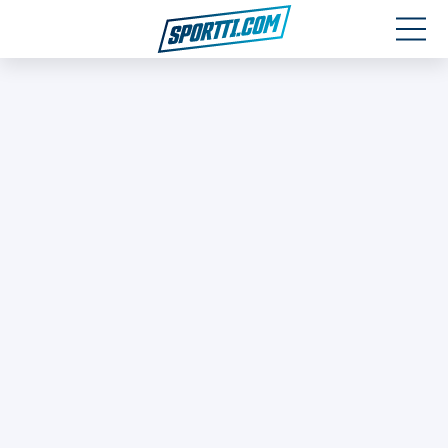
Moottoriurheilu
Jääkiekko
Jalkapallo
Yleisurheilu
Talviurheilu
Muu urheilu
SPORTIVO TV