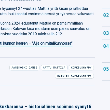
hypännyt 24-vuotias Mattila yritti kisan jo ratkettua
mutta loukkaantui ensimmäisessä yrityksessä vakavasti.
onna 2024 edustanut Mattila on parhaimmillaan
rtaisen Kalevan kisa mestarin uran paras saavutus on
isoista vuodelta 2019 tuloksella 212.
ti kunnon kaaren – ”Äijä on mitalikunnossa”
ÄÄNEKOSKI GAMES
ARTTU MATTILA
KORKEUSHYPPY
MIESTEN KORKEUSHYPPY
 kukkaronsa – historiallinen sopimus synnytti