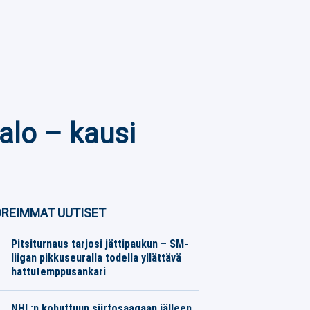
alo – kausi
REIMMAT UUTISET
Pitsiturnaus tarjosi jättipaukun – SM-
liigan pikkuseuralla todella yllättävä
hattutemppusankari
Jääkiekko
07.08.2026
Toimitus
NHL:n kohuttuun siirtosaagaan jälleen