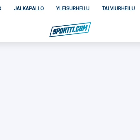
O
JALKAPALLO
YLEISURHEILU
TALVIURHEILU