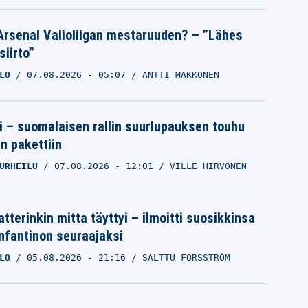
Arsenal Valioliigan mestaruuden? – ”Lähes
siirto”
LO
07.08.2026
- 05:07
ANTTI MAKKONEN
tti – suomalaisen rallin suurlupauksen touhu
in pakettiin
URHEILU
07.08.2026
- 12:01
VILLE HIRVONEN
tterinkin mitta täyttyi – ilmoitti suosikkinsa
Infantinon seuraajaksi
LO
05.08.2026
- 21:16
SALTTU FORSSTRÖM