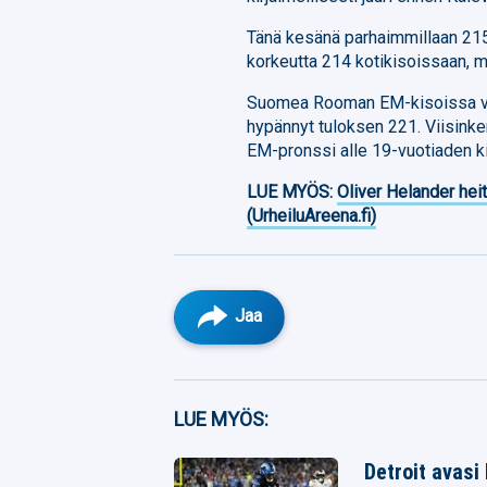
Tänä kesänä parhaimmillaan 215 
korkeutta 214 kotikisoissaan, 
Suomea Rooman EM-kisoissa vu
hypännyt tuloksen 221. Viisinke
EM-pronssi alle 19-vuotiaden k
LUE MYÖS:
Oliver Helander heit
(UrheiluAreena.fi)
Jaa
Facebook
LUE MYÖS:
Twitter
Detroit avasi