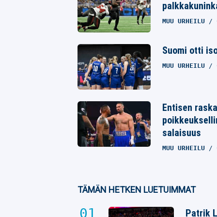
Whatsapp
palkkakunink
MUU URHEILU
Suomi otti is
MUU URHEILU
Entisen raska
poikkeukselli
salaisuus
MUU URHEILU
TÄMÄN HETKEN LUETUIMMAT
Patrik 