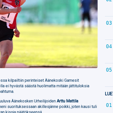
ssa kilpailtiin perinteiset Äänekoski Gamesit
lla ei hyvästä säästä huolimatta mitään jättituloksia
apahtuma.
LUE
uuluva Äänekosken Urheilijoiden
Arttu Mattila
meni suorituksessaan akillesjänne poikki, joten kausi tuli
evan kisoja päätökseensä.