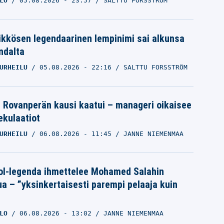
LO
05.08.2026
- 23:57
SALTTU FORSSTRÖM
ikkösen legendaarinen lempinimi sai alkunsa
ndalta
URHEILU
05.08.2026
- 22:16
SALTTU FORSSTRÖM
le Rovanperän kausi kaatui – manageri oikaisee
pekulaatiot
URHEILU
06.08.2026
- 11:45
JANNE NIEMENMAA
ol-legenda ihmettelee Mohamed Salahin
ua – ”yksinkertaisesti parempi pelaaja kuin
LO
06.08.2026
- 13:02
JANNE NIEMENMAA