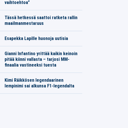
vaihtoehtoa”
Tässä hetkessä saattoi ratketa rallin
maailmanmestaruus
Esapekka Lapille huonoja uutisia
Gianni Infantino yrittää kaikin keinoin
pitää kiinni vallasta – tarjosi MM-
finaalia vastineeksi tuesta
Kimi Räikkösen legendaarinen
lempinimi sai alkunsa F1-legendalta