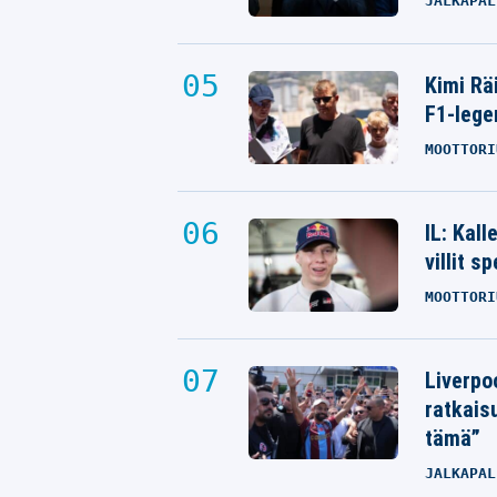
JALKAPAL
Kimi Rä
F1-lege
MOOTTORI
IL: Kal
villit s
MOOTTORI
Liverpo
ratkais
tämä”
JALKAPAL