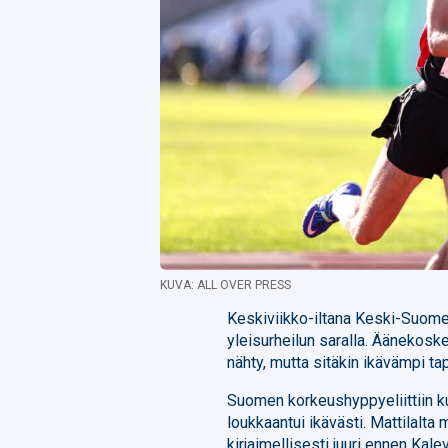
KUVA: ALL OVER PRESS
Keskiviikko-iltana Keski-Suome
yleisurheilun saralla. Äänekoske
nähty, mutta sitäkin ikävämpi t
Suomen korkeushyppyeliittiin k
loukkaantui ikävästi. Mattilalta 
kirjaimellisesti juuri ennen Kal