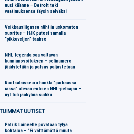
uusi käänne – Detroit teki
vaatimuksensa täysin selväksi
Jääkiekko
07.08.2026
Toimitus
Veikkausliigassa nähtiin uskomaton
suoritus – HJK putosi samalla
”pikkuveljen” taakse
Jalkapallo
07.08.2026
Toimitus
NHL-legenda saa valtavan
kunnianosoituksen – pelinumero
jäädytetään ja patsas paljastetaan
Jääkiekko
07.08.2026
Toimitus
Ruotsalaisseura hankki ”parhaassa
iässä” olevan entisen NHL-pelaajan –
nyt tuli jääkylmä suihku
Jääkiekko
07.08.2026
Toimitus
TUIMMAT UUTISET
Patrik Laineelle povataan tylyä
kohtaloa – ”Ei välttämättä muuta