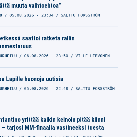
ättä muuta vaihtoehtoa”
O
05.08.2026
- 23:34
SALTTU FORSSTRÖM
etkessä saattoi ratketa rallin
anmestaruus
URHEILU
06.08.2026
- 23:50
VILLE HIRVONEN
a Lapille huonoja uutisia
URHEILU
05.08.2026
- 22:48
SALTTU FORSSTRÖM
nfantino yrittää kaikin keinoin pitää kiinni
a – tarjosi MM-finaalia vastineeksi tuesta