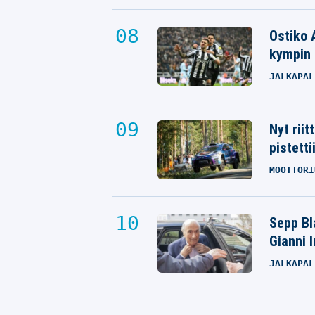
Ostiko 
kympin 
JALKAPAL
Nyt rii
pistetti
MOOTTORI
Sepp Bla
Gianni 
JALKAPAL