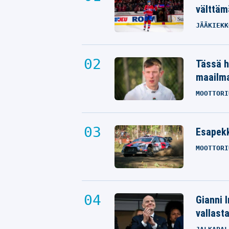
välttäm
JÄÄKIEKK
Tässä h
maailm
MOOTTORI
Esapekk
MOOTTORI
Gianni I
vallast