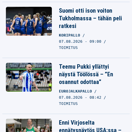
Suomi otti ison voiton
Tukholmassa – tähän peli
ratkesi
KORIPALLO
07.08.2026 - 09:00
TOIMITUS
Teemu Pukki yllättyi
näystä Töölössä – ”En
osannut odottaa”
EUROJALKAPALLO
07.08.2026 - 08:42
TOIMITUS
Enni Virjoselta
ennätysnäytös USA:ssa –