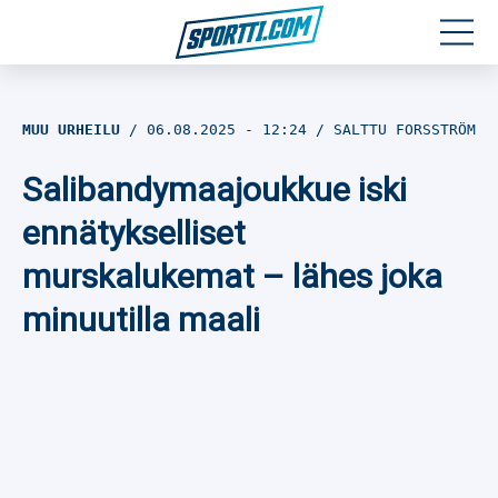
Moottoriurheilu
MUU URHEILU
06.08.2025
- 12:24
SALTTU FORSSTRÖM
Jääkiekko
Salibandymaajoukkue iski
Jalkapallo
ennätykselliset
murskalukemat – lähes joka
Yleisurheilu
minuutilla maali
Talviurheilu
Muu urheilu
SPORTIVO TV