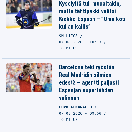
Kyselyitä tuli muualtakin,
mutta tähtipakki valitsi
Kiekko-Espoon – ”Oma koti
kullan kallis”
SM-LIIGA
07.08.2026 - 10:13
TOIMITUS
Barcelona teki ryöstön
Real Madridin silmien
edestä – agentti paljasti
Espanjan supertähden
valinnan
EUROJALKAPALLO
07.08.2026 - 09:56
TOIMITUS