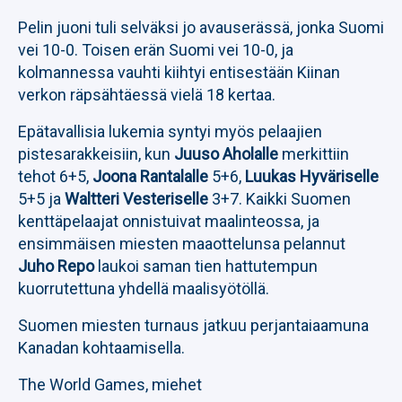
Pelin juoni tuli selväksi jo avauserässä, jonka Suomi
vei 10-0. Toisen erän Suomi vei 10-0, ja
kolmannessa vauhti kiihtyi entisestään Kiinan
verkon räpsähtäessä vielä 18 kertaa.
Epätavallisia lukemia syntyi myös pelaajien
pistesarakkeisiin, kun
Juuso Aholalle
merkittiin
tehot 6+5,
Joona Rantalalle
5+6,
Luukas Hyväriselle
5+5 ja
Waltteri Vesteriselle
3+7. Kaikki Suomen
kenttäpelaajat onnistuivat maalinteossa, ja
ensimmäisen miesten maaottelunsa pelannut
Juho Repo
laukoi saman tien hattutempun
kuorrutettuna yhdellä maalisyötöllä.
Suomen miesten turnaus jatkuu perjantaiaamuna
Kanadan kohtaamisella.
The World Games, miehet