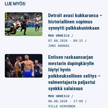
LUE MYÖS:
Detroit avasi kukkaronsa –
historiallinen sopimus
synnytti palkkakuninkaan
MUU URHEILU
07.08.2026
- 09:15
JONI AHOKAS
Entisen raskaansarjan
mestarin dopingkärylle
löytyi hyvin
poikkeuksellinen selitys –
valmentajasta paljastui
synkkä salaisuus
MUU URHEILU
06.08.2026
- 17:09
VILLE HIRVONEN