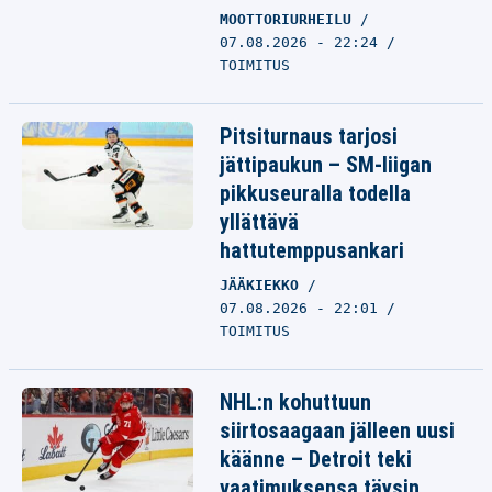
MOOTTORIURHEILU
07.08.2026 - 22:24
TOIMITUS
Pitsiturnaus tarjosi
jättipaukun – SM-liigan
pikkuseuralla todella
yllättävä
hattutemppusankari
JÄÄKIEKKO
07.08.2026 - 22:01
TOIMITUS
NHL:n kohuttuun
siirtosaagaan jälleen uusi
käänne – Detroit teki
vaatimuksensa täysin