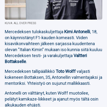
KUVA: ALL OVER PRESS
Mercedeksen tulokaskuljettaja
Kimi Antonelli
, 18,
on käynnistänyt F1-kauden komeasti. Viiden
kisaviikonvaihteen jälkeen sarjassa kuudentena
olevan ”Italian Kimin” mukaan iso kunnia siitä kuuluu
Mercedeksen testi- ja varakuljettaja
Valtteri
Bottakselle
.
Mercedeksen tallipäällikkö
Toto Wolff
valjasti
kokeneen Bottaksen, 35, Antonellin valmentajaksi ja
mentoriksi. Yhteistyö on sujunut mallikkaasti.
Antonelli on välttänyt, kuten Wolff muotoilee,
pelätyt kamikaze-liikkeet ja ajanut myös tältä osin
alkukauden ehjästi.