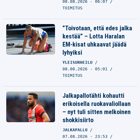
08.08.2026 - 06:07
TOIMITUS
”Toivotaan, että edes jalka
kestää” – Lotta Haralan
EM-kisat uhkaavat jäädä
lyhyiksi
YLEISURHEILU
08.08.2026 - 05:01
TOIMITUS
Jalkapallotähti kohautti
erikoisella ruokavaliollaan
– nyt tuli sitten melkoinen
shokkisiirto
JALKAPALLO
07.08.2026 - 23:53