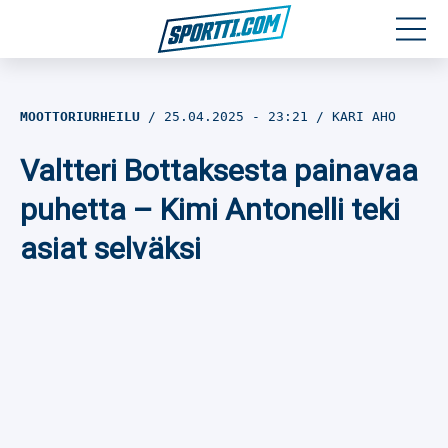
Moottoriurheilu
MOOTTORIURHEILU
25.04.2025
- 23:21
KARI AHO
Jääkiekko
Valtteri Bottaksesta painavaa
Jalkapallo
puhetta – Kimi Antonelli teki
asiat selväksi
Yleisurheilu
Talviurheilu
Muu urheilu
SPORTIVO TV