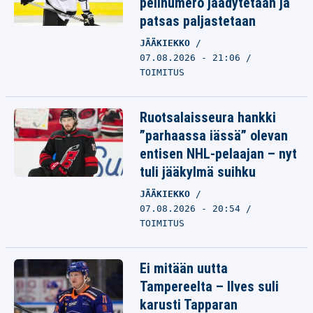
pelinumero jäädytetään ja
patsas paljastetaan
JÄÄKIEKKO
07.08.2026 - 21:06
TOIMITUS
Ruotsalaisseura hankki
”parhaassa iässä” olevan
entisen NHL-pelaajan – nyt
tuli jääkylmä suihku
JÄÄKIEKKO
07.08.2026 - 20:54
TOIMITUS
Ei mitään uutta
Tampereelta – Ilves suli
karusti Tapparan