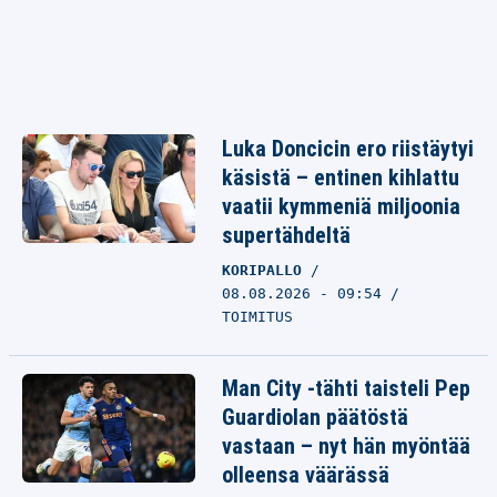
Luka Doncicin ero riistäytyi
käsistä – entinen kihlattu
vaatii kymmeniä miljoonia
supertähdeltä
KORIPALLO
08.08.2026 - 09:54
TOIMITUS
Man City -tähti taisteli Pep
Guardiolan päätöstä
vastaan – nyt hän myöntää
olleensa väärässä