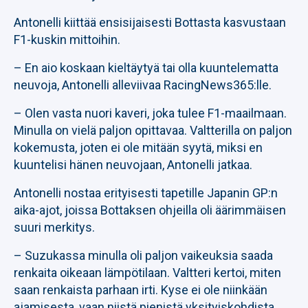
Antonelli kiittää ensisijaisesti Bottasta kasvustaan
F1-kuskin mittoihin.
– En aio koskaan kieltäytyä tai olla kuuntelematta
neuvoja, Antonelli alleviivaa RacingNews365:lle.
– Olen vasta nuori kaveri, joka tulee F1-maailmaan.
Minulla on vielä paljon opittavaa. Valtterilla on paljon
kokemusta, joten ei ole mitään syytä, miksi en
kuuntelisi hänen neuvojaan, Antonelli jatkaa.
Antonelli nostaa erityisesti tapetille Japanin GP:n
aika-ajot, joissa Bottaksen ohjeilla oli äärimmäisen
suuri merkitys.
– Suzukassa minulla oli paljon vaikeuksia saada
renkaita oikeaan lämpötilaan. Valtteri kertoi, miten
saan renkaista parhaan irti. Kyse ei ole niinkään
ajamisesta, vaan niistä pienistä yksityiskohdista,