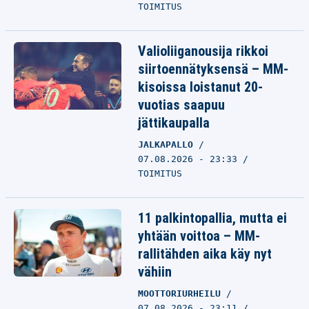
TOIMITUS
Valioliiganousija rikkoi
siirtoennätyksensä – MM-
kisoissa loistanut 20-
vuotias saapuu
jättikaupalla
JALKAPALLO
07.08.2026 - 23:33
TOIMITUS
11 palkintopallia, mutta ei
yhtään voittoa – MM-
rallitähden aika käy nyt
vähiin
MOOTTORIURHEILU
07.08.2026 - 23:11