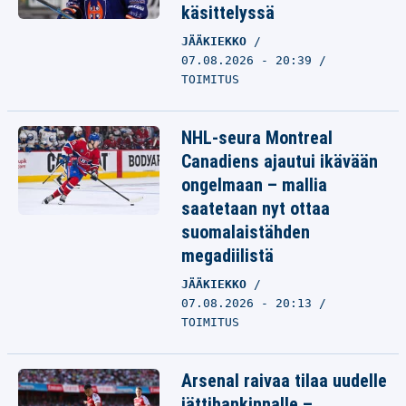
käsittelyssä
JÄÄKIEKKO
07.08.2026 - 20:39
TOIMITUS
NHL-seura Montreal
Canadiens ajautui ikävään
ongelmaan – mallia
saatetaan nyt ottaa
suomalaistähden
megadiilistä
JÄÄKIEKKO
07.08.2026 - 20:13
TOIMITUS
Arsenal raivaa tilaa uudelle
jättihankinnalle –