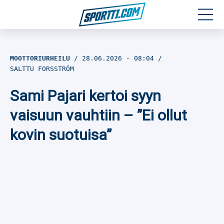
Moottoriurheilu
MOOTTORIURHEILU
28.06.2026
- 08:04
SALTTU FORSSTRÖM
Jääkiekko
Sami Pajari kertoi syyn
Jalkapallo
vaisuun vauhtiin – ”Ei ollut
Yleisurheilu
kovin suotuisa”
Talviurheilu
Muu urheilu
SPORTIVO TV