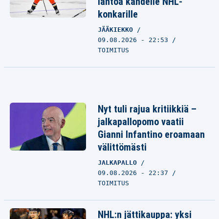
lähtöä kahdelle NHL-
konkarille
JÄÄKIEKKO
09.08.2026 - 22:53
TOIMITUS
Nyt tuli rajua kritiikkiä –
jalkapallopomo vaatii
Gianni Infantino eroamaan
välittömästi
JALKAPALLO
09.08.2026 - 22:37
TOIMITUS
NHL:n jättikauppa: yksi