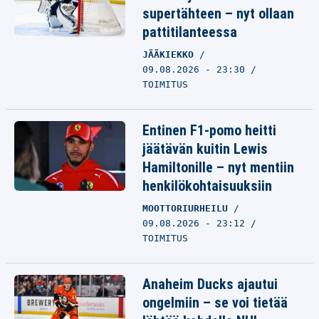
supertähteen – nyt ollaan
pattitilanteessa
JÄÄKIEKKO
09.08.2026 - 23:30
TOIMITUS
Entinen F1-pomo heitti
jäätävän kuitin Lewis
Hamiltonille – nyt mentiin
henkilökohtaisuuksiin
MOOTTORIURHEILU
09.08.2026 - 23:12
TOIMITUS
Anaheim Ducks ajautui
ongelmiin – se voi tietää