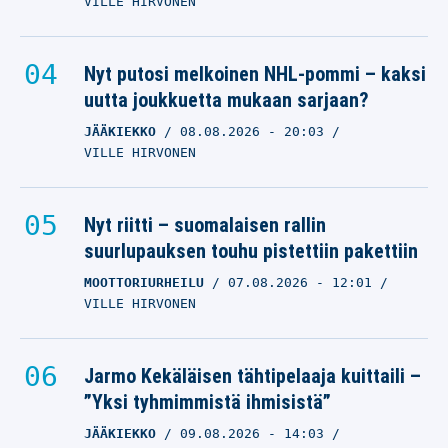
VILLE HIRVONEN
Nyt putosi melkoinen NHL-pommi – kaksi
uutta joukkuetta mukaan sarjaan?
JÄÄKIEKKO
08.08.2026
- 20:03
VILLE HIRVONEN
Nyt riitti – suomalaisen rallin
suurlupauksen touhu pistettiin pakettiin
MOOTTORIURHEILU
07.08.2026
- 12:01
VILLE HIRVONEN
Jarmo Kekäläisen tähtipelaaja kuittaili –
”Yksi tyhmimmistä ihmisistä”
JÄÄKIEKKO
09.08.2026
- 14:03