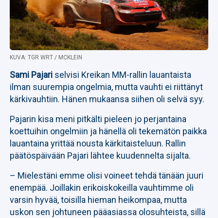
KUVA: TGR WRT / MCKLEIN
Sami Pajari
selvisi Kreikan MM-rallin lauantaista
ilman suurempia ongelmia, mutta vauhti ei riittänyt
kärkivauhtiin. Hänen mukaansa siihen oli selvä syy.
Pajarin kisa meni pitkälti pieleen jo perjantaina
koettuihin ongelmiin ja hänellä oli tekemätön paikka
lauantaina yrittää nousta kärkitaisteluun. Rallin
päätöspäivään Pajari lähtee kuudennelta sijalta.
– Mielestäni emme olisi voineet tehdä tänään juuri
enempää. Joillakin erikoiskokeilla vauhtimme oli
varsin hyvää, toisilla hieman heikompaa, mutta
uskon sen johtuneen pääasiassa olosuhteista, sillä