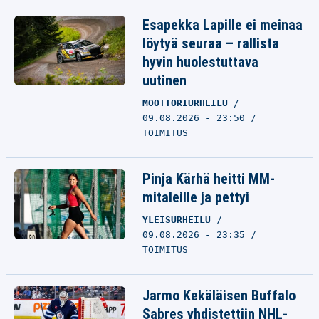
Esapekka Lapille ei meinaa
löytyä seuraa – rallista
hyvin huolestuttava
uutinen
MOOTTORIURHEILU
09.08.2026 - 23:50
TOIMITUS
Pinja Kärhä heitti MM-
mitaleille ja pettyi
YLEISURHEILU
09.08.2026 - 23:35
TOIMITUS
Jarmo Kekäläisen Buffalo
Sabres yhdistettiin NHL-