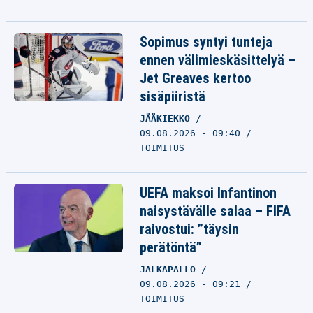
Sopimus syntyi tunteja
ennen välimieskäsittelyä –
Jet Greaves kertoo
sisäpiiristä
JÄÄKIEKKO
09.08.2026 - 09:40
TOIMITUS
UEFA maksoi Infantinon
naisystävälle salaa – FIFA
raivostui: ”täysin
perätöntä”
JALKAPALLO
09.08.2026 - 09:21
TOIMITUS