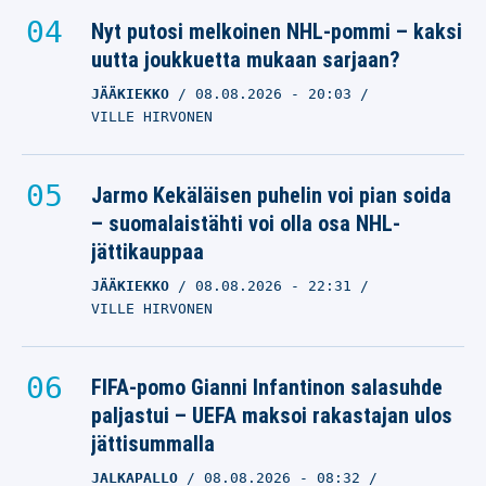
Nyt putosi melkoinen NHL-pommi – kaksi
uutta joukkuetta mukaan sarjaan?
JÄÄKIEKKO
08.08.2026
- 20:03
VILLE HIRVONEN
Jarmo Kekäläisen puhelin voi pian soida
– suomalaistähti voi olla osa NHL-
jättikauppaa
JÄÄKIEKKO
08.08.2026
- 22:31
VILLE HIRVONEN
FIFA-pomo Gianni Infantinon salasuhde
paljastui – UEFA maksoi rakastajan ulos
jättisummalla
JALKAPALLO
08.08.2026
- 08:32