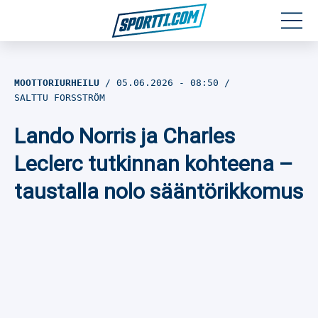
Moottoriurheilu
MOOTTORIURHEILU
05.06.2026
- 08:50
SALTTU FORSSTRÖM
Jääkiekko
Lando Norris ja Charles
Jalkapallo
Leclerc tutkinnan kohteena –
Yleisurheilu
taustalla nolo sääntörikkomus
Talviurheilu
Muu urheilu
SPORTIVO TV