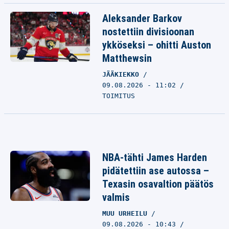
Aleksander Barkov
nostettiin divisioonan
ykköseksi – ohitti Auston
Matthewsin
JÄÄKIEKKO
09.08.2026 - 11:02
TOIMITUS
NBA-tähti James Harden
pidätettiin ase autossa –
Texasin osavaltion päätös
valmis
MUU URHEILU
09.08.2026 - 10:43