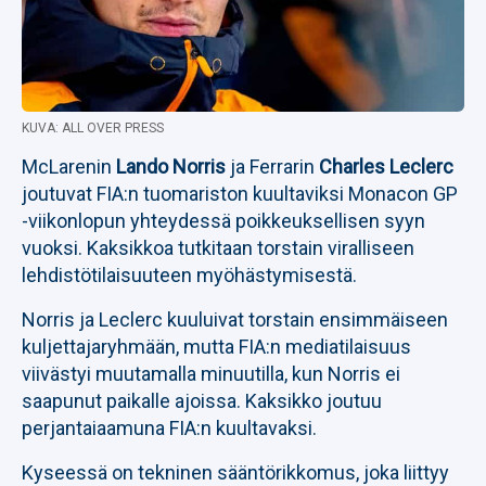
KUVA: ALL OVER PRESS
McLarenin
Lando Norris
ja Ferrarin
Charles Leclerc
joutuvat FIA:n tuomariston kuultaviksi Monacon GP
-viikonlopun yhteydessä poikkeuksellisen syyn
vuoksi. Kaksikkoa tutkitaan torstain viralliseen
lehdistötilaisuuteen myöhästymisestä.
Norris ja Leclerc kuuluivat torstain ensimmäiseen
kuljettajaryhmään, mutta FIA:n mediatilaisuus
viivästyi muutamalla minuutilla, kun Norris ei
saapunut paikalle ajoissa. Kaksikko joutuu
perjantaiaamuna FIA:n kuultavaksi.
Kyseessä on tekninen sääntörikkomus, joka liittyy