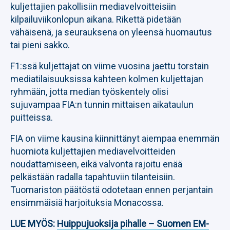
kuljettajien pakollisiin mediavelvoitteisiin
kilpailuviikonlopun aikana. Rikettä pidetään
vähäisenä, ja seurauksena on yleensä huomautus
tai pieni sakko.
F1:ssä kuljettajat on viime vuosina jaettu torstain
mediatilaisuuksissa kahteen kolmen kuljettajan
ryhmään, jotta median työskentely olisi
sujuvampaa FIA:n tunnin mittaisen aikataulun
puitteissa.
FIA on viime kausina kiinnittänyt aiempaa enemmän
huomiota kuljettajien mediavelvoitteiden
noudattamiseen, eikä valvonta rajoitu enää
pelkästään radalla tapahtuviin tilanteisiin.
Tuomariston päätöstä odotetaan ennen perjantain
ensimmäisiä harjoituksia Monacossa.
LUE MYÖS:
Huippujuoksija pihalle – Suomen EM-