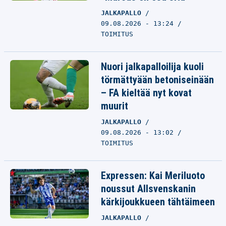
JALKAPALLO
09.08.2026 - 13:24
TOIMITUS
Nuori jalkapalloilija kuoli
törmättyään betoniseinään
– FA kieltää nyt kovat
muurit
JALKAPALLO
09.08.2026 - 13:02
TOIMITUS
Expressen: Kai Meriluoto
noussut Allsvenskanin
kärkijoukkueen tähtäimeen
JALKAPALLO