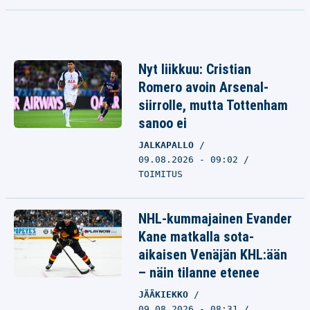
Nyt liikkuu: Cristian
Romero avoin Arsenal-
siirrolle, mutta Tottenham
sanoo ei
JALKAPALLO
09.08.2026 - 09:02
TOIMITUS
NHL-kummajainen Evander
Kane matkalla sota-
aikaisen Venäjän KHL:ään
– näin tilanne etenee
JÄÄKIEKKO
09.08.2026 - 08:31