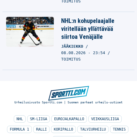
TOIMITUS
NHL:n kohupelaajalle
viritellään yllättävää
siirtoa Venäjälle
JÄÄKIEKKO
08.08.2026 - 23:54
TOIMITUS
Urheilusivusto Sportti.com | Suomen parhaat urheilu-uutiset
NHL
SM-LIIGA
EUROJALKAPALLO
VEIKKAUSLIIGA
FORMULA 1
RALLI
KORIPALLO
TALVIURHEILU
TENNIS