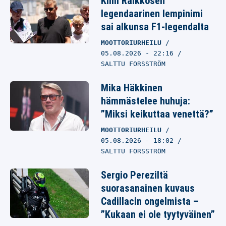
Kimi Räikkösen
legendaarinen lempinimi
sai alkunsa F1-legendalta
MOOTTORIURHEILU
05.08.2026
- 22:16
SALTTU FORSSTRÖM
Mika Häkkinen
hämmästelee huhuja:
”Miksi keikuttaa venettä?”
MOOTTORIURHEILU
05.08.2026
- 18:02
SALTTU FORSSTRÖM
Sergio Pereziltä
suorasanainen kuvaus
Cadillacin ongelmista –
”Kukaan ei ole tyytyväinen”