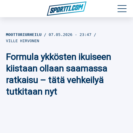
Moottoriurheilu
MOOTTORIURHEILU
07.05.2026
- 23:47
VILLE HIRVONEN
Jääkiekko
Formula ykkösten ikuiseen
Jalkapallo
kiistaan ollaan saamassa
Yleisurheilu
ratkaisu – tätä vehkeilyä
tutkitaan nyt
Talviurheilu
Muu urheilu
SPORTIVO TV