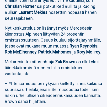
Kritiikki voimistui erityisesti viime kaudella, kun
Christian Horner
sai potkut Red Bullilta ja Racing
Bullsin
Laurent Mekies
nostettiin nopeasti hänen
seuraajakseen.
Nyt keskustelua on lisännyt myös Mercedesin
kiinnostus Alpineen liittyvään 24 prosentin
omistusosuuteen. Osuus kuuluu sijoittajaryhmälle,
jossa ovat mukana muun muassa
Ryan Reynolds
,
Rob McElhenney
,
Patrick Mahomes
ja
Rory McIlroy
.
McLarenin toimitusjohtaja
Zak Brown
on ollut yksi
äänekkäimmistä monen tallin omistuksen
vastustajista.
– Yhteisomistus on nykyään kielletty lähes kaikissa
suurissa urheilulajeissa. Se muodostaa todellisen
riskin urheilullisen oikeudenmukaisuuden kannalta,
Brown sanoi hiljattain.