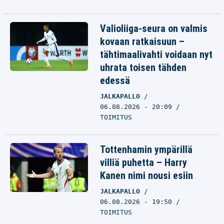
Valioliiga-seura on valmis
kovaan ratkaisuun –
tähtimaalivahti voidaan nyt
uhrata toisen tähden
edessä
JALKAPALLO
06.08.2026 - 20:09
TOIMITUS
Tottenhamin ympärillä
villiä puhetta – Harry
Kanen nimi nousi esiin
JALKAPALLO
06.08.2026 - 19:50
TOIMITUS