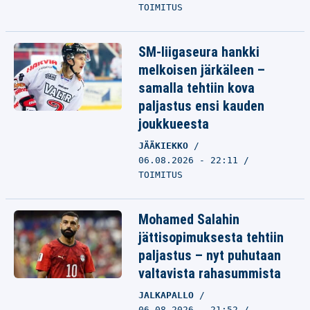
TOIMITUS
SM-liigaseura hankki
melkoisen järkäleen –
samalla tehtiin kova
paljastus ensi kauden
joukkueesta
JÄÄKIEKKO
06.08.2026 - 22:11
TOIMITUS
Mohamed Salahin
jättisopimuksesta tehtiin
paljastus – nyt puhutaan
valtavista rahasummista
JALKAPALLO
06.08.2026 - 21:52