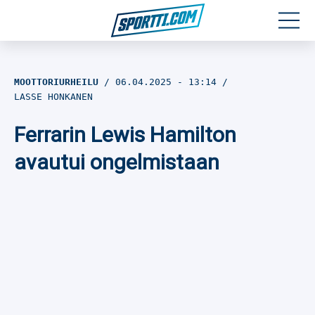
Moottoriurheilu
MOOTTORIURHEILU
06.04.2025
- 13:14
LASSE HONKANEN
Jääkiekko
Ferrarin Lewis Hamilton
Jalkapallo
avautui ongelmistaan
Yleisurheilu
Talviurheilu
Muu urheilu
SPORTIVO TV