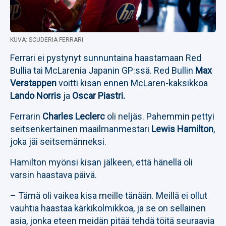
KUVA: SCUDERIA FERRARI
Ferrari ei pystynyt sunnuntaina haastamaan Red
Bullia tai McLarenia Japanin GP:ssä. Red Bullin
Max
Verstappen
voitti kisan ennen McLaren-kaksikkoa
Lando Norris
ja
Oscar Piastri.
Ferrarin
Charles Leclerc
oli neljäs. Pahemmin pettyi
seitsenkertainen maailmanmestari
Lewis Hamilton
,
joka jäi seitsemänneksi.
Hamilton myönsi kisan jälkeen, että hänellä oli
varsin haastava päivä.
– Tämä oli vaikea kisa meille tänään. Meillä ei ollut
vauhtia haastaa kärkikolmikkoa, ja se on sellainen
asia, jonka eteen meidän pitää tehdä töitä seuraavia