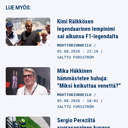
LUE MYÖS:
Kimi Räikkösen
legendaarinen lempinimi
sai alkunsa F1-legendalta
MOOTTORIURHEILU
05.08.2026
- 22:16
SALTTU FORSSTRÖM
Mika Häkkinen
hämmästelee huhuja:
”Miksi keikuttaa venettä?”
MOOTTORIURHEILU
05.08.2026
- 18:02
SALTTU FORSSTRÖM
Sergio Pereziltä
suorasanainen kuvaus