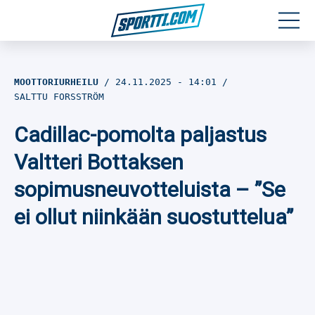
Moottoriurheilu
MOOTTORIURHEILU
24.11.2025
- 14:01
SALTTU FORSSTRÖM
Jääkiekko
Cadillac-pomolta paljastus
Jalkapallo
Valtteri Bottaksen
Yleisurheilu
sopimusneuvotteluista – ”Se
ei ollut niinkään suostuttelua”
Talviurheilu
Muu urheilu
SPORTIVO TV