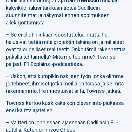
Cadillacin toimitusjohtaja
Dan Towrissin
mukaan
kaksikko halusi tarkkaan tietää Cadillacin
suunnitelmat ja näkymät ennen sopimuksen
allekirjoittamista.
– Se ei ollut niinkään suostuttelua, mutta he
halusivat tietää mitä projektin takana on ja millaiset
ovat taloudelliset realiteetit. Onko tämä rakennettua
pitkällä tähtäimellä? Mitä me teemme? Towriss
paljasti F1 Explains -podcastissa.
– Uskon, että kumpikin näki sen työn jonka olimme
jo tehneet, ihmiset jotka meillä on töissä ja se mitä
rakennamme. He innostuivat siitä, Towriss jatkaa.
Towriss kertoo kuskikaksikon olevan into piukassa
ensi kautta ajatellen.
– Valtteri on innoissaan ajaessaan Cadillacin F1-
autolla. Kuten on myös Checo.