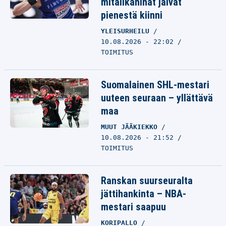
mitalikahinat jäivät
pienestä kiinni
YLEISURHEILU
10.08.2026 - 22:02
TOIMITUS
Suomalainen SHL-mestari
uuteen seuraan – yllättävä
maa
MUUT JÄÄKIEKKO
10.08.2026 - 21:52
TOIMITUS
Ranskan suurseuralta
jättihankinta – NBA-
mestari saapuu
KORIPALLO