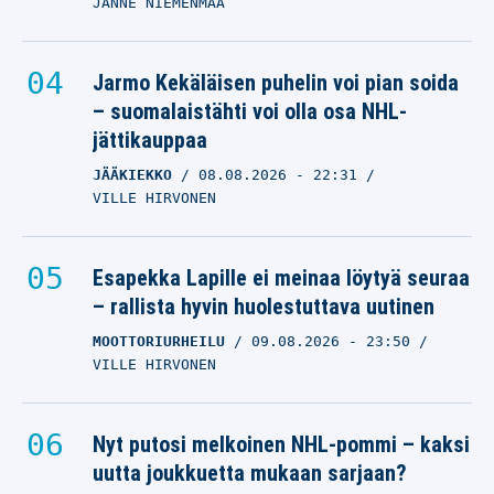
JANNE NIEMENMAA
Jarmo Kekäläisen puhelin voi pian soida
– suomalaistähti voi olla osa NHL-
jättikauppaa
JÄÄKIEKKO
08.08.2026
- 22:31
VILLE HIRVONEN
Esapekka Lapille ei meinaa löytyä seuraa
– rallista hyvin huolestuttava uutinen
MOOTTORIURHEILU
09.08.2026
- 23:50
VILLE HIRVONEN
Nyt putosi melkoinen NHL-pommi – kaksi
uutta joukkuetta mukaan sarjaan?