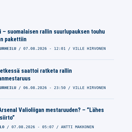
tti – suomalaisen rallin suurlupauksen touhu
in pakettiin
URHEILU
07.08.2026
- 12:01
VILLE HIRVONEN
etkessä saattoi ratketa rallin
anmestaruus
URHEILU
06.08.2026
- 23:50
VILLE HIRVONEN
Arsenal Valioliigan mestaruuden? – ”Lähes
siirto”
LO
07.08.2026
- 05:07
ANTTI MAKKONEN