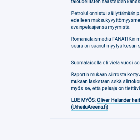
taloudellisten haasteiden kanss
Petrolul onnistui säilyttämään 
edelleen maksukyvyttömyysmene
avainpelaajiensa myymistä.
Romanialaismedia FANATIKin mu
seura on saanut myytyä kesän si
Suomalaisella oli vielä vuosi so
Raportin mukaan siirrosta kert
mukaan lasketaan sekä siirtoko
myös se, että pelaaja on tiettäv
LUE MYÖS:
Oliver Helander heit
(UrheiluAreena.fi)