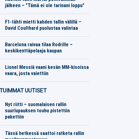
jälkeen – ”Tämä ei ole tarinani loppu”
Eurojalkapallo
08.08.2026
Toimitus
F1-tähti mietti kahden tallin välillä –
David Coulthard puolustaa valintaa
Formula 1
08.08.2026
Toimitus
Barcelona raivaa tilaa Rodrille –
keskikenttäpelaaja kaupan
Eurojalkapallo
08.08.2026
Toimitus
Lionel Messiä vaani kesän MM-kisoissa
vaara, josta vaiettiin
Muut Jalkapallo
08.08.2026
Toimitus
TUIMMAT UUTISET
Nyt riitti – suomalaisen rallin
suurlupauksen touhu pistettiin
pakettiin
Tässä hetkessä saattoi ratketa rallin