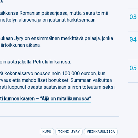
a.
paikkansa Romanian pääsarjassa, mutta seura toimii
ttelyn alaisena ja on joutunut harkitsemaan
kaan Jyry on ensimmäinen merkittävä pelaaja, jonka
irtoikkunan aikana.
pimusta jäljellä Petrolulin kanssa.
yvä kokonaisarvo nousee noin 100 000 euroon, kun
rvaus että mahdolliset bonukset. Summaan vaikuttaa
ästi luopunut osasta saataviaan siirron toteutumiseksi.
ti kunnon kaaren – ”Äijä on mitalikunnossa”
KUPS
TOMMI JYRY
VEIKKAUSLIIGA