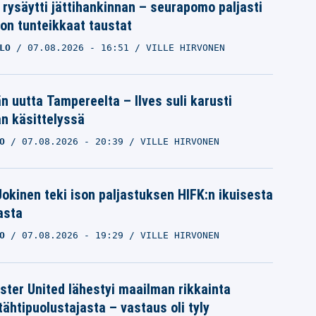
 rysäytti jättihankinnan – seurapomo paljasti
ron tunteikkaat taustat
LO
07.08.2026
- 16:51
VILLE HIRVONEN
än uutta Tampereelta – Ilves suli karusti
n käsittelyssä
O
07.08.2026
- 20:39
VILLE HIRVONEN
 Jokinen teki ison paljastuksen HIFK:n ikuisesta
asta
O
07.08.2026
- 19:29
VILLE HIRVONEN
ter United lähestyi maailman rikkainta
tähtipuolustajasta – vastaus oli tyly