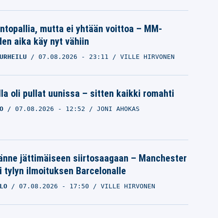
intopallia, mutta ei yhtään voittoa – MM-
den aika käy nyt vähiin
URHEILU
07.08.2026
- 23:11
VILLE HIRVONEN
la oli pullat uunissa – sitten kaikki romahti
O
07.08.2026
- 12:52
JONI AHOKAS
änne jättimäiseen siirtosaagaan – Manchester
i tylyn ilmoituksen Barcelonalle
LO
07.08.2026
- 17:50
VILLE HIRVONEN