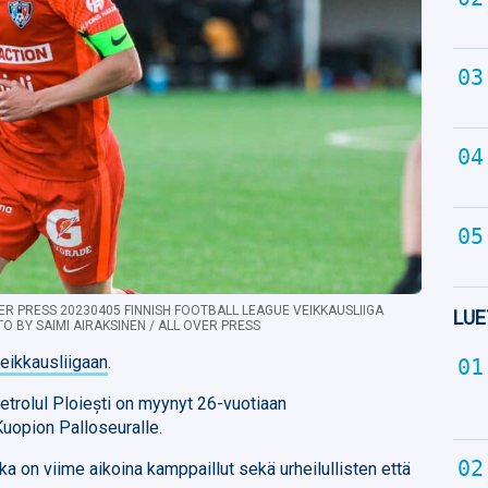
VER PRESS 20230405 FINNISH FOOTBALL LEAGUE VEIKKAUSLIIGA
LUE
TO BY SAIMI AIRAKSINEN / ALL OVER PRESS
eikkausliigaan
.
trolul Ploiești on myynyt 26-vuotiaan
uopion Palloseuralle.
oka on viime aikoina kamppaillut sekä urheilullisten että