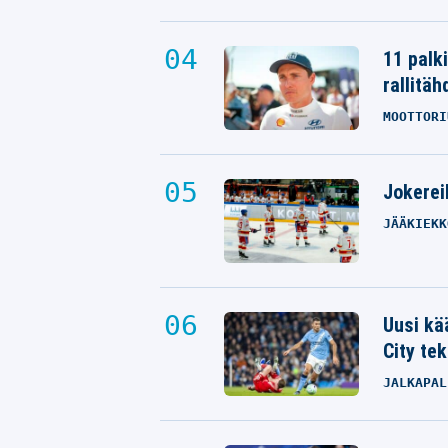
11 palk
rallitäh
MOOTTORI
Jokereil
JÄÄKIEKK
Uusi kä
City tek
JALKAPAL