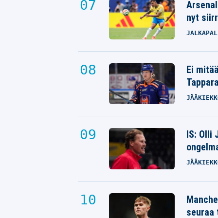
Arsenal
nyt siir
JALKAPAL
Ei mitä
Tappara
JÄÄKIEKK
IS: Olli
ongelm
JÄÄKIEKK
Manches
seuraa 