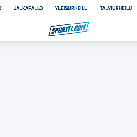
O
JALKAPALLO
YLEISURHEILU
TALVIURHEILU