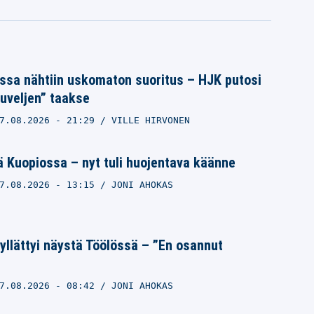
ssa nähtiin uskomaton suoritus – HJK putosi
uveljen” taakse
7.08.2026
- 21:29
VILLE HIRVONEN
 Kuopiossa – nyt tuli huojentava käänne
7.08.2026
- 13:15
JONI AHOKAS
llättyi näystä Töölössä – ”En osannut
7.08.2026
- 08:42
JONI AHOKAS