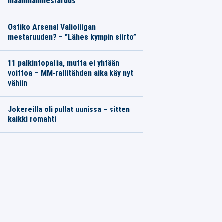
maailmanmestaruus
Ostiko Arsenal Valioliigan
mestaruuden? – ”Lähes kympin siirto”
11 palkintopallia, mutta ei yhtään
voittoa – MM-rallitähden aika käy nyt
vähiin
Jokereilla oli pullat uunissa – sitten
kaikki romahti