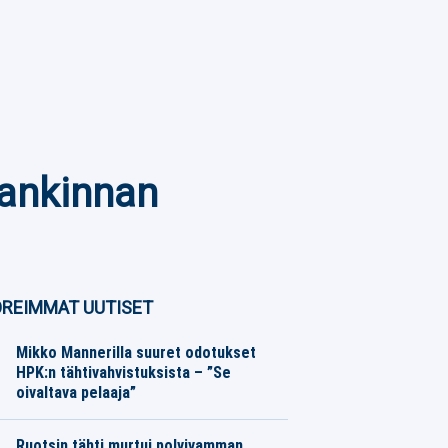
 hankinnan
REIMMAT UUTISET
Mikko Mannerilla suuret odotukset
HPK:n tähtivahvistuksista – ”Se
oivaltava pelaaja”
SM-liiga
08.08.2026
Toimitus
Ruotsin tähti murtui polvivamman