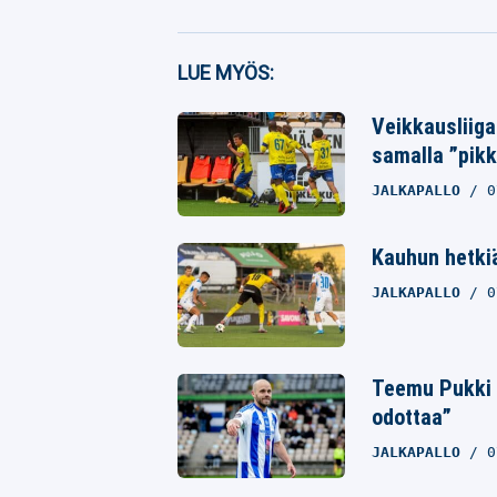
Facebook
LUE MYÖS:
Twitter
Veikkausliiga
samalla ”pikk
Whatsapp
JALKAPALLO
0
Kauhun hetkiä
JALKAPALLO
0
Teemu Pukki y
odottaa”
JALKAPALLO
0