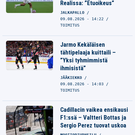
Realissa: ”Etuoikeus”
JALKAPALLO
09.08.2026 - 14:22
TOIMITUS
Jarmo Kekäläisen
tähtipelaaja kuittaili –
”Yksi tyhmimmistä
ihmisistä”
JÄÄKIEKKO
09.08.2026 - 14:03
TOIMITUS
Cadillacin vaikea ensikausi
F1:ssä – Valtteri Bottas ja
Sergio Perez tuovat uskoa
MOOTTORIURHEILU