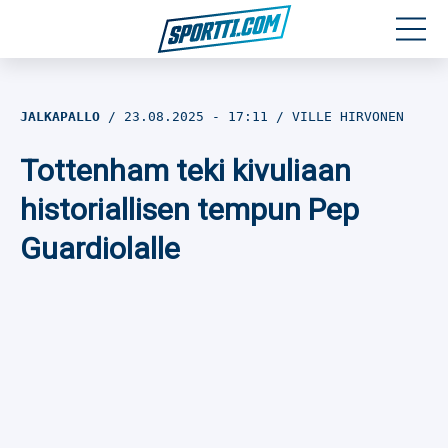
Moottoriurheilu
JALKAPALLO
23.08.2025
- 17:11
VILLE HIRVONEN
Jääkiekko
Tottenham teki kivuliaan
Jalkapallo
historiallisen tempun Pep
Guardiolalle
Yleisurheilu
Talviurheilu
Muu urheilu
SPORTIVO TV