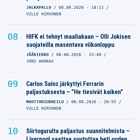
JALKAPALLO
08.08.2026
- 18:11
VILLE HIRVONEN
HIFK ei tehnyt maaliakaan – Olli Jokisen
suojateilla masentava viikonloppu
JÄÄKIEKKO
08.08.2026
- 15:40
JONI AHOKAS
Carlos Sainz järkyttyi Ferrarin
paljastuksesta – ”He tiesivät kaiken”
MOOTTORIURHEILU
08.08.2026
- 20:55
VILLE HIRVONEN
Siirtogurulta paljastus suunnitelmista –
Liverpool saattaa suututtaa heti uuden