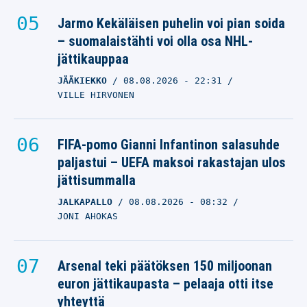
Jarmo Kekäläisen puhelin voi pian soida
– suomalaistähti voi olla osa NHL-
jättikauppaa
JÄÄKIEKKO
08.08.2026
- 22:31
VILLE HIRVONEN
FIFA-pomo Gianni Infantinon salasuhde
paljastui – UEFA maksoi rakastajan ulos
jättisummalla
JALKAPALLO
08.08.2026
- 08:32
JONI AHOKAS
Arsenal teki päätöksen 150 miljoonan
euron jättikaupasta – pelaaja otti itse
yhteyttä