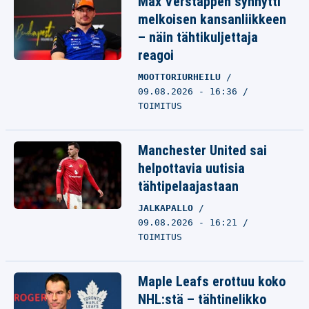
Max Verstappen synnytti
melkoisen kansanliikkeen
– näin tähtikuljettaja
reagoi
MOOTTORIURHEILU
09.08.2026 - 16:36
TOIMITUS
Manchester United sai
helpottavia uutisia
tähtipelaajastaan
JALKAPALLO
09.08.2026 - 16:21
TOIMITUS
Maple Leafs erottuu koko
NHL:stä – tähtinelikko