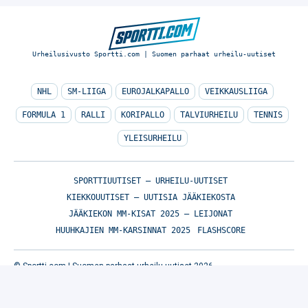
Urheilusivusto Sportti.com | Suomen parhaat urheilu-uutiset
NHL
SM-LIIGA
EUROJALKAPALLO
VEIKKAUSLIIGA
FORMULA 1
RALLI
KORIPALLO
TALVIURHEILU
TENNIS
YLEISURHEILU
SPORTTIUUTISET – URHEILU-UUTISET
KIEKKOUUTISET – UUTISIA JÄÄKIEKOSTA
JÄÄKIEKON MM-KISAT 2025 – LEIJONAT
HUUHKAJIEN MM-KARSINNAT 2025
FLASHSCORE
© Sportti.com | Suomen parhaat urheilu-uutiset 2026
TIETOA MEISTÄ
/
🇬🇧 SPORTIVO NETWORK
/
KÄYTTÖEHDOT