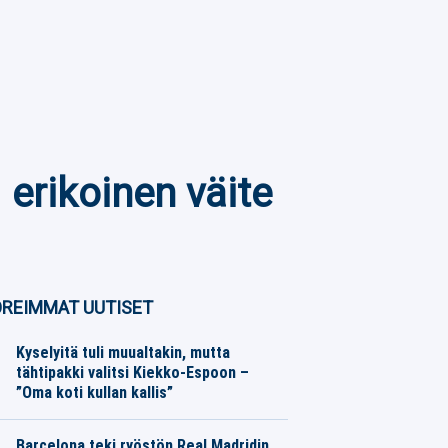
erikoinen väite
REIMMAT UUTISET
Kyselyitä tuli muualtakin, mutta
tähtipakki valitsi Kiekko-Espoon –
”Oma koti kullan kallis”
SM-liiga
07.08.2026
Toimitus
Barcelona teki ryöstön Real Madridin