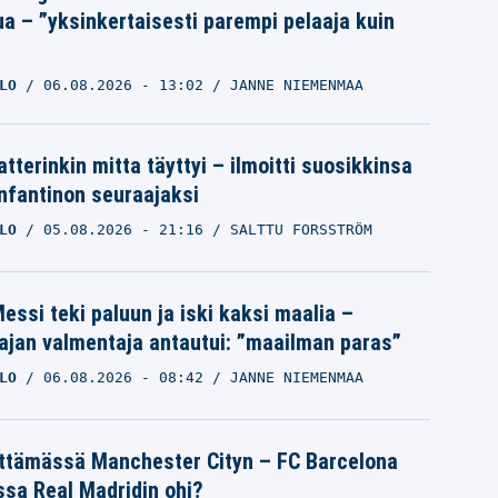
ua – ”yksinkertaisesti parempi pelaaja kuin
LO
06.08.2026
- 13:02
JANNE NIEMENMAA
tterinkin mitta täyttyi – ilmoitti suosikkinsa
Infantinon seuraajaksi
LO
05.08.2026
- 21:16
SALTTU FORSSTRÖM
essi teki paluun ja iski kaksi maalia –
ajan valmentaja antautui: ”maailman paras”
LO
06.08.2026
- 08:42
JANNE NIEMENMAA
ättämässä Manchester Cityn – FC Barcelona
ssa Real Madridin ohi?