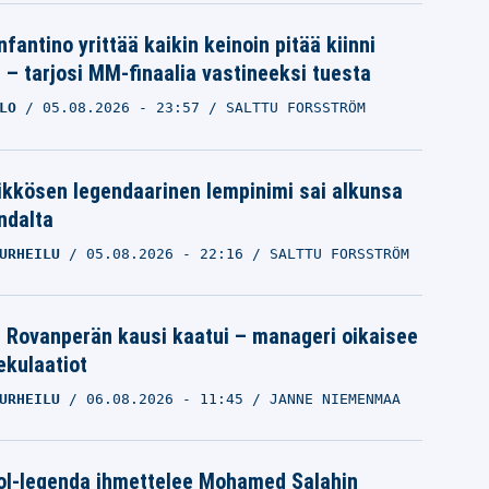
nfantino yrittää kaikin keinoin pitää kiinni
a – tarjosi MM-finaalia vastineeksi tuesta
LO
05.08.2026
- 23:57
SALTTU FORSSTRÖM
ikkösen legendaarinen lempinimi sai alkunsa
ndalta
URHEILU
05.08.2026
- 22:16
SALTTU FORSSTRÖM
le Rovanperän kausi kaatui – manageri oikaisee
pekulaatiot
URHEILU
06.08.2026
- 11:45
JANNE NIEMENMAA
ol-legenda ihmettelee Mohamed Salahin