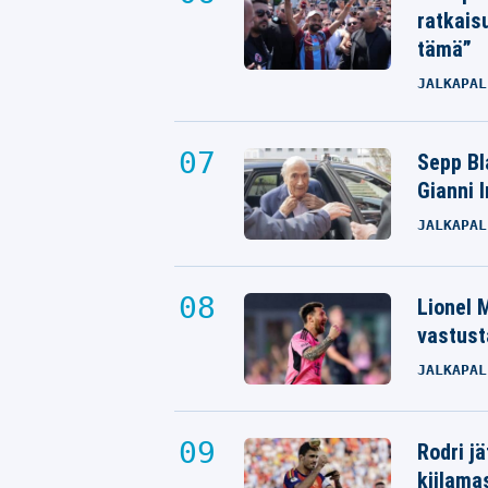
ratkais
tämä”
JALKAPAL
Sepp Bla
Gianni 
JALKAPAL
Lionel M
vastust
JALKAPAL
Rodri j
kiilama