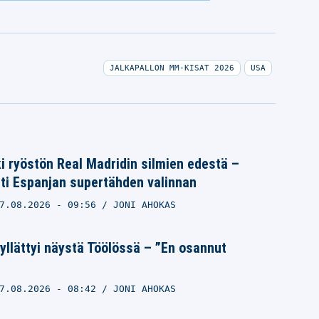
JALKAPALLON MM-KISAT 2026
USA
i ryöstön Real Madridin silmien edestä –
sti Espanjan supertähden valinnan
7.08.2026
- 09:56
JONI AHOKAS
llättyi näystä Töölössä – ”En osannut
7.08.2026
- 08:42
JONI AHOKAS