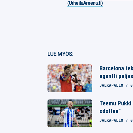
(UrheiluAreena.fi)
Facebook
LUE MYÖS:
Twitter
Barcelona tek
agentti palja
Whatsapp
JALKAPALLO
0
Teemu Pukki y
odottaa”
JALKAPALLO
0