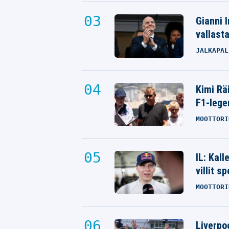
Gianni I
vallast
JALKAPAL
Kimi Rä
F1-lege
MOOTTORI
IL: Kal
villit s
MOOTTORI
Liverpo