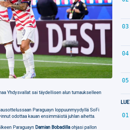
aa Yhdysvallat sai täydellisen alun turnaukselleen
LUE
avausottelussaan Paraguayn loppuunmyydyllä SoFi
rvinnut odottaa kauan ensimmäistä juhlan aihetta.
jälkeen Paraguayn
Damian Bobadilla
ohjasi pallon