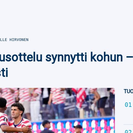
LLE HIRVONEN
sottelu synnytti kohun – 
ti
TUO