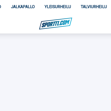
O
JALKAPALLO
YLEISURHEILU
TALVIURHEILU