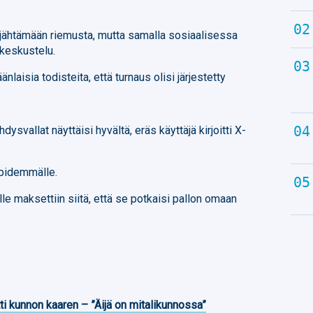
äjähtämään riemusta, mutta samalla sosiaalisessa
 keskustelu.
nlaisia todisteita, että turnaus olisi järjestetty
hdysvallat näyttäisi hyvältä, eräs käyttäjä kirjoitti X-
 pidemmälle.
lle maksettiin siitä, että se potkaisi pallon omaan
ti kunnon kaaren – ”Äijä on mitalikunnossa”