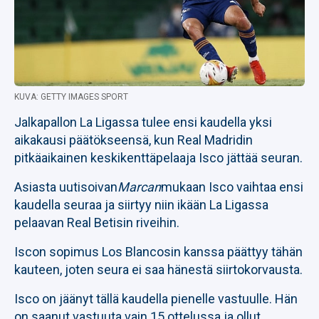
KUVA: GETTY IMAGES SPORT
Jalkapallon La Ligassa tulee ensi kaudella yksi
aikakausi päätökseensä, kun Real Madridin
pitkäaikainen keskikenttäpelaaja Isco jättää seuran.
Asiasta uutisoivan
Marcan
mukaan Isco vaihtaa ensi
kaudella seuraa ja siirtyy niin ikään La Ligassa
pelaavan Real Betisin riveihin.
Iscon sopimus Los Blancosin kanssa päättyy tähän
kauteen, joten seura ei saa hänestä siirtokorvausta.
Isco on jäänyt tällä kaudella pienelle vastuulle. Hän
on saanut vastuuta vain 15 ottelussa ja ollut