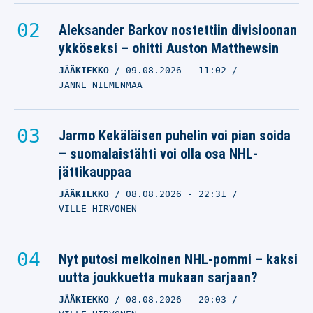
Aleksander Barkov nostettiin divisioonan
ykköseksi – ohitti Auston Matthewsin
JÄÄKIEKKO
09.08.2026
- 11:02
JANNE NIEMENMAA
Jarmo Kekäläisen puhelin voi pian soida
– suomalaistähti voi olla osa NHL-
jättikauppaa
JÄÄKIEKKO
08.08.2026
- 22:31
VILLE HIRVONEN
Nyt putosi melkoinen NHL-pommi – kaksi
uutta joukkuetta mukaan sarjaan?
JÄÄKIEKKO
08.08.2026
- 20:03