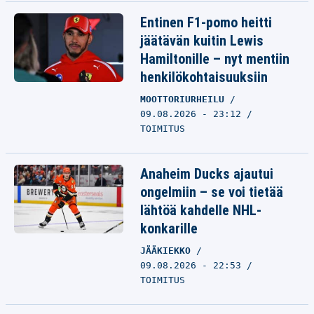
Entinen F1-pomo heitti
jäätävän kuitin Lewis
Hamiltonille – nyt mentiin
henkilökohtaisuuksiin
MOOTTORIURHEILU
09.08.2026 - 23:12
TOIMITUS
Anaheim Ducks ajautui
ongelmiin – se voi tietää
lähtöä kahdelle NHL-
konkarille
JÄÄKIEKKO
09.08.2026 - 22:53
TOIMITUS