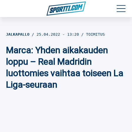
Moottoriurheilu
JALKAPALLO
25.04.2022
- 13:20
TOIMITUS
Jääkiekko
Marca: Yhden aikakauden
Jalkapallo
loppu – Real Madridin
luottomies vaihtaa toiseen La
Yleisurheilu
Liga-seuraan
Talviurheilu
Muu urheilu
SPORTIVO TV