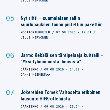
VILLE HIRVONEN
Nyt riitti – suomalaisen rallin
suurlupauksen touhu pistettiin pakettiin
MOOTTORIURHEILU
07.08.2026
- 12:01
VILLE HIRVONEN
Jarmo Kekäläisen tähtipelaaja kuittaili –
”Yksi tyhmimmistä ihmisistä”
JÄÄKIEKKO
09.08.2026
- 14:03
JANNE NIEMENMAA
Jokereiden Tomek Valtoselta erikoinen
lausunto HIFK-otteluista
JÄÄKIEKKO
09.08.2026
- 19:54