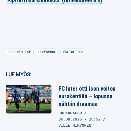
”Äijä on mitalikunnossa” (UrheiluAreena.fi)
GOODWIN IKE
LIVERPOOL
VALIOLIIGA
LUE MYÖS:
FC Inter otti ison voiton
eurokentillä – lopussa
nähtiin draamaa
JALKAPALLO
06.08.2026
- 20:52
VILLE HIRVONEN