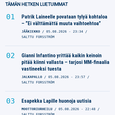
TÄMÄN HETKEN LUETUIMMAT
Patrik Laineelle povataan tylyä kohtaloa
– ”Ei välttämättä muuta vaihtoehtoa”
JÄÄKIEKKO
05.08.2026
- 23:34
SALTTU FORSSTRÖM
Gianni Infantino yrittää kaikin keinoin
pitää kiinni vallasta – tarjosi MM-finaalia
vastineeksi tuesta
JALKAPALLO
05.08.2026
- 23:57
SALTTU FORSSTRÖM
Esapekka Lapille huonoja uutisia
MOOTTORIURHEILU
05.08.2026
- 22:48
SALTTU FORSSTRÖM