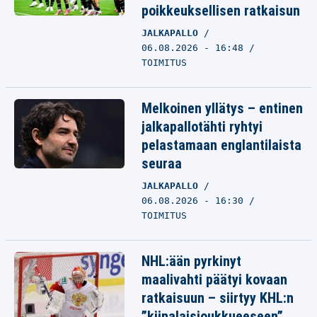
poikkeuksellisen ratkaisun
JALKAPALLO
06.08.2026 - 16:48
TOIMITUS
Melkoinen yllätys – entinen
jalkapallotähti ryhtyi
pelastamaan englantilaista
seuraa
JALKAPALLO
06.08.2026 - 16:30
TOIMITUS
NHL:ään pyrkinyt
maalivahti päätyi kovaan
ratkaisuun – siirtyy KHL:n
”kiinalaisjoukkueeseen”