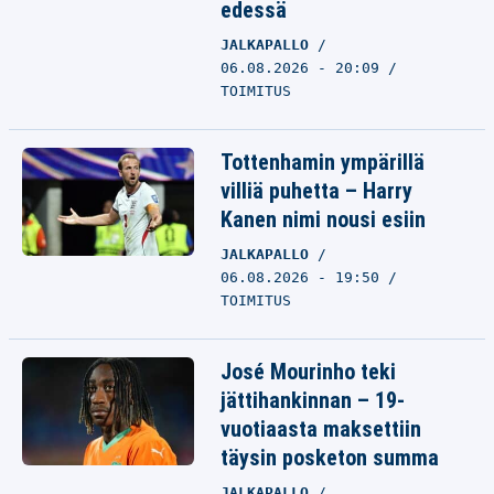
edessä
JALKAPALLO
06.08.2026 - 20:09
TOIMITUS
Tottenhamin ympärillä
villiä puhetta – Harry
Kanen nimi nousi esiin
JALKAPALLO
06.08.2026 - 19:50
TOIMITUS
José Mourinho teki
jättihankinnan – 19-
vuotiaasta maksettiin
täysin posketon summa
JALKAPALLO