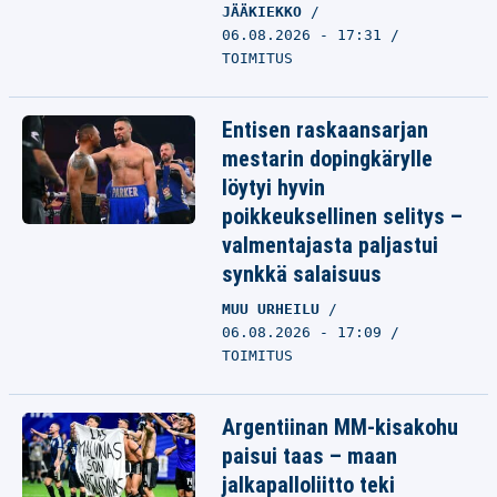
JÄÄKIEKKO
06.08.2026 - 17:31
TOIMITUS
Entisen raskaansarjan
mestarin dopingkärylle
löytyi hyvin
poikkeuksellinen selitys –
valmentajasta paljastui
synkkä salaisuus
MUU URHEILU
06.08.2026 - 17:09
TOIMITUS
Argentiinan MM-kisakohu
paisui taas – maan
jalkapalloliitto teki