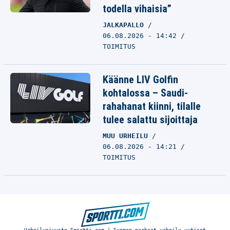
todella vihaisia”
JALKAPALLO
06.08.2026 - 14:42
TOIMITUS
Käänne LIV Golfin
kohtalossa – Saudi-
rahahanat kiinni, tilalle
tulee salattu sijoittaja
MUU URHEILU
06.08.2026 - 14:21
TOIMITUS
Urheilusivusto Sportti.com | Suomen parhaat urheilu-uutiset