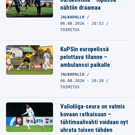
nähtiin draamaa
JALKAPALLO
06.08.2026 - 20:52
TOIMITUS
KuPSin europelissä
pelottava tilanne –
ambulanssi paikalle
JALKAPALLO
06.08.2026 - 20:28
TOIMITUS
Valioliiga-seura on valmis
kovaan ratkaisuun –
tähtimaalivahti voidaan nyt
uhrata toisen tähden