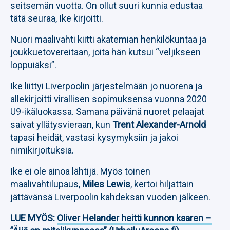
seitsemän vuotta. On ollut suuri kunnia edustaa
tätä seuraa, Ike kirjoitti.
Nuori maalivahti kiitti akatemian henkilökuntaa ja
joukkuetovereitaan, joita hän kutsui “veljikseen
loppuiäksi”.
Ike liittyi Liverpoolin järjestelmään jo nuorena ja
allekirjoitti virallisen sopimuksensa vuonna 2020
U9-ikäluokassa. Samana päivänä nuoret pelaajat
saivat yllätysvieraan, kun
Trent Alexander-Arnold
tapasi heidät, vastasi kysymyksiin ja jakoi
nimikirjoituksia.
Ike ei ole ainoa lähtijä. Myös toinen
maalivahtilupaus,
Miles Lewis
, kertoi hiljattain
jättävänsä Liverpoolin kahdeksan vuoden jälkeen.
LUE MYÖS:
Oliver Helander heitti kunnon kaaren –