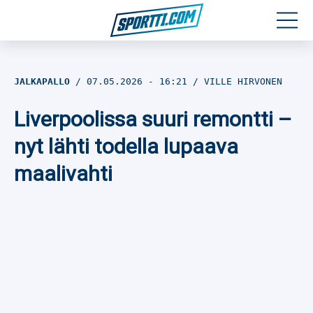
Moottoriurheilu
JALKAPALLO
07.05.2026
- 16:21
VILLE HIRVONEN
Jääkiekko
Liverpoolissa suuri remontti –
Jalkapallo
nyt lähti todella lupaava
maalivahti
Yleisurheilu
Talviurheilu
Muu urheilu
SPORTIVO TV