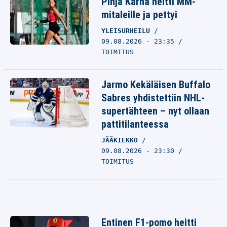
Pinja Kärhä heitti MM-
mitaleille ja pettyi
YLEISURHEILU
09.08.2026 - 23:35
TOIMITUS
Jarmo Kekäläisen Buffalo
Sabres yhdistettiin NHL-
supertähteen – nyt ollaan
pattitilanteessa
JÄÄKIEKKO
09.08.2026 - 23:30
TOIMITUS
Entinen F1-pomo heitti