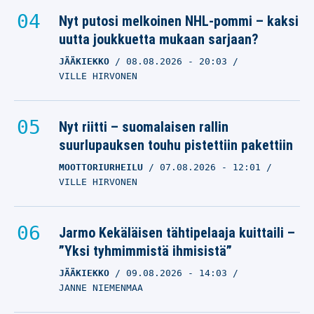
Nyt putosi melkoinen NHL-pommi – kaksi
uutta joukkuetta mukaan sarjaan?
JÄÄKIEKKO
08.08.2026
- 20:03
VILLE HIRVONEN
Nyt riitti – suomalaisen rallin
suurlupauksen touhu pistettiin pakettiin
MOOTTORIURHEILU
07.08.2026
- 12:01
VILLE HIRVONEN
Jarmo Kekäläisen tähtipelaaja kuittaili –
”Yksi tyhmimmistä ihmisistä”
JÄÄKIEKKO
09.08.2026
- 14:03
JANNE NIEMENMAA