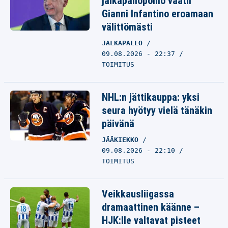
jalkapallopomo vaatii
Gianni Infantino eroamaan
välittömästi
JALKAPALLO
09.08.2026 - 22:37
TOIMITUS
NHL:n jättikauppa: yksi
seura hyötyy vielä tänäkin
päivänä
JÄÄKIEKKO
09.08.2026 - 22:10
TOIMITUS
Veikkausliigassa
dramaattinen käänne –
HJK:lle valtavat pisteet