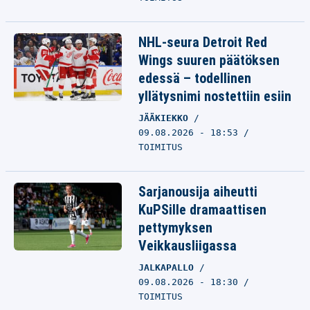
NHL-seura Detroit Red
Wings suuren päätöksen
edessä – todellinen
yllätysnimi nostettiin esiin
JÄÄKIEKKO
09.08.2026 - 18:53
TOIMITUS
Sarjanousija aiheutti
KuPSille dramaattisen
pettymyksen
Veikkausliigassa
JALKAPALLO
09.08.2026 - 18:30
TOIMITUS