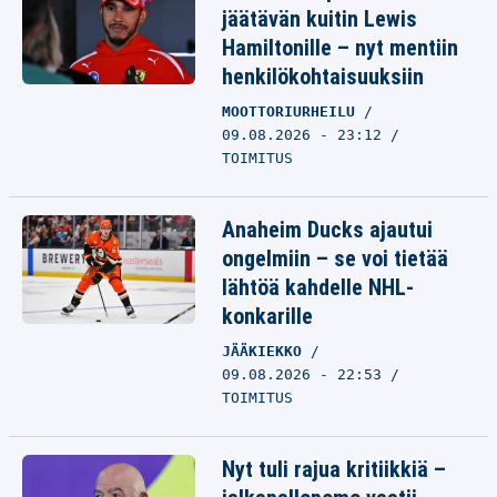
jäätävän kuitin Lewis
Hamiltonille – nyt mentiin
henkilökohtaisuuksiin
MOOTTORIURHEILU
09.08.2026 - 23:12
TOIMITUS
Anaheim Ducks ajautui
ongelmiin – se voi tietää
lähtöä kahdelle NHL-
konkarille
JÄÄKIEKKO
09.08.2026 - 22:53
TOIMITUS
Nyt tuli rajua kritiikkiä –