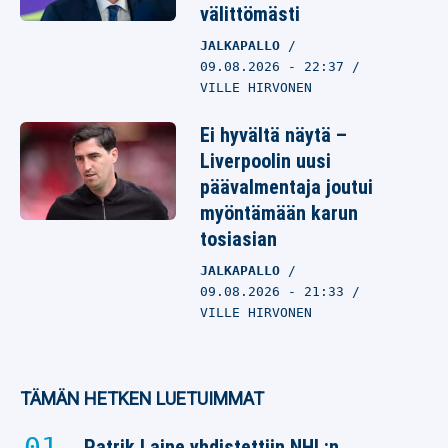
välittömästi
JALKAPALLO
09.08.2026
- 22:37
VILLE HIRVONEN
Ei hyvältä näytä –
Liverpoolin uusi
päävalmentaja joutui
myöntämään karun
tosiasian
JALKAPALLO
09.08.2026
- 21:33
VILLE HIRVONEN
TÄMÄN HETKEN LUETUIMMAT
Patrik Laine yhdistettiin NHL:n