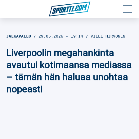
Moottoriurheilu
JALKAPALLO
29.05.2026
- 19:14
VILLE HIRVONEN
Jääkiekko
Liverpoolin megahankinta
Jalkapallo
avautui kotimaansa mediassa
– tämän hän haluaa unohtaa
Yleisurheilu
nopeasti
Talviurheilu
Muu urheilu
SPORTIVO TV